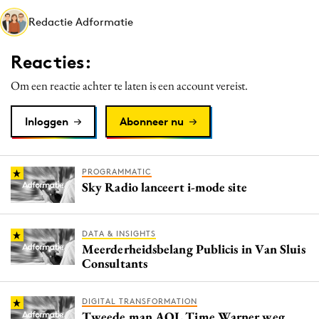
Media
Redactie Adformatie
Merkstrategie
Reacties:
PR
Programmatic
Om een reactie achter te laten is een account vereist.
Purpose Marketing
Inloggen
Abonneer nu
Reputatie & crisis
PROGRAMMATIC
Sky Radio lanceert i-mode site
DATA & INSIGHTS
Meerderheidsbelang Publicis in Van Sluis
Consultants
DIGITAL TRANSFORMATION
Tweede man AOL Time Warner weg