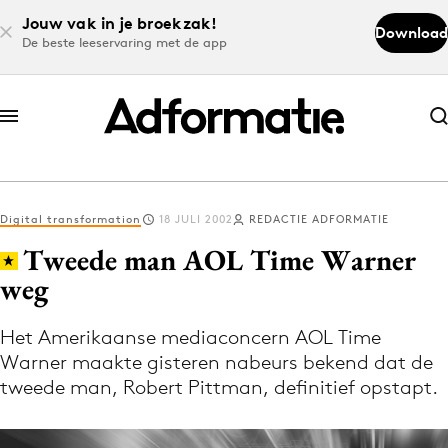
Jouw vak in je broekzak!
Download
De beste leeservaring met de app
Abonneer nu
Abonneer nu
Digital transformation
18 JULI 2002
REDACTIE ADFORMATIE
Log in
Tweede man AOL Time Warner
weg
Download de app
Volg het laatste nieuws via de Adformatie
Het Amerikaanse mediaconcern AOL Time
Warner maakte gisteren nabeurs bekend dat de
Nieuws app
tweede man, Robert Pittman, definitief opstapt.