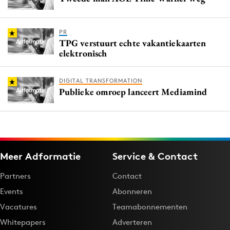
PR
TPG verstuurt echte vakantiekaarten
elektronisch
DIGITAL TRANSFORMATION
Publieke omroep lanceert Mediamind
Meer Adformatie
Service & Contact
Partners
Contact
Events
Abonneren
Vacatures
Teamabonnementen
Whitepapers
Adverteren