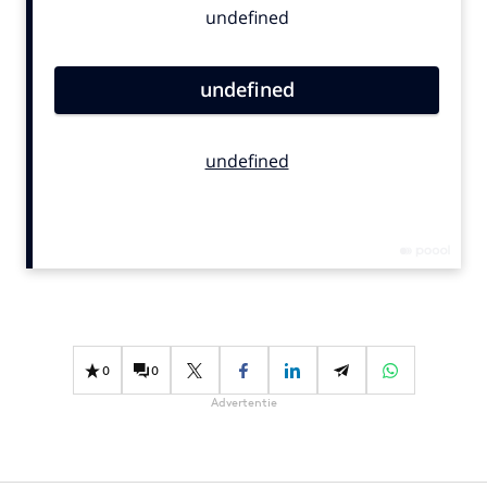
Bureaus
Campagnes
Carriere
Contentmarketing
Craft
Customer Experience
Data & Insights
Design
Digital transformation
Diversiteit
Effectiviteit
0
0
Gedragsverandering
Advertentie
Influencer marketing
Interne communicatie
Martech