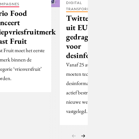
DIGITAL
MPAGNES
TRANSFORMATION
rio Food
Twitter stapt
anceert
uit EU-
iepvriesfruitmerk
gedragscode
ast Fruit
voor
st Fruit moet het eerste
desinformatie
merk binnen de
Vanaf 25 augustus
egorie ‘vriesversfruit’
moeten techbedrijven
rden.
desinformatie namelijk
actief bestrijden, zo is in
nieuwe wetgeving
vastgelegd.