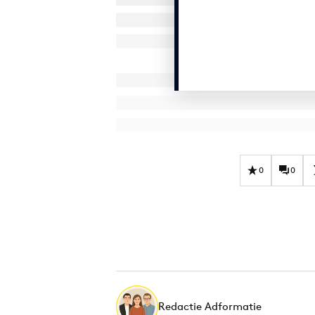
0
0
Redactie Adformatie