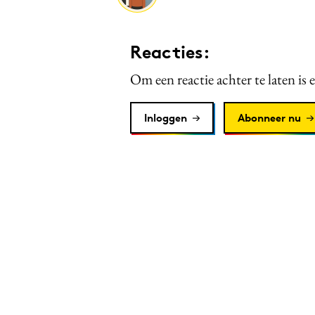
Reacties:
Om een reactie achter te laten is 
Inloggen
Abonneer nu