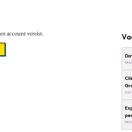
een account vereist.
Va
Da
Sti
Cli
Gr
Vor
Ex
pe
Sti