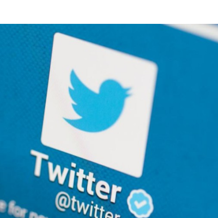
Programmatic
ering
Purpose Marketing
keting
Reputatie & crisis
nicatie