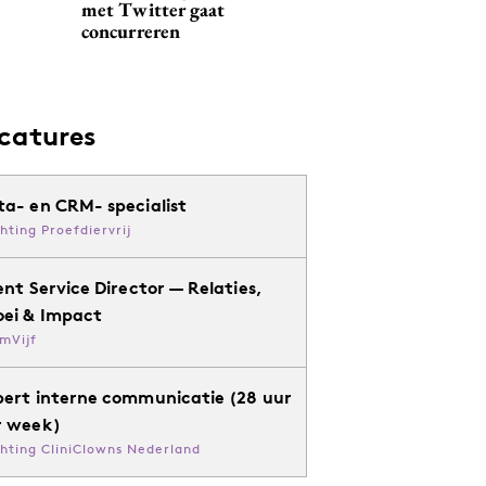
met Twitter gaat
concurreren
catures
ta- en CRM- specialist
chting Proefdiervrij
ent Service Director — Relaties,
oei & Impact
mVijf
pert interne communicatie (28 uur
r week)
chting CliniClowns Nederland