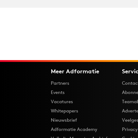
Meer Adformatie
Servi
Partners
Contac
Events
Abonne
Vacatures
Teama
Whitepapers
Advert
Nieuwsbrief
Veelge
Adformatie Academy
Privac