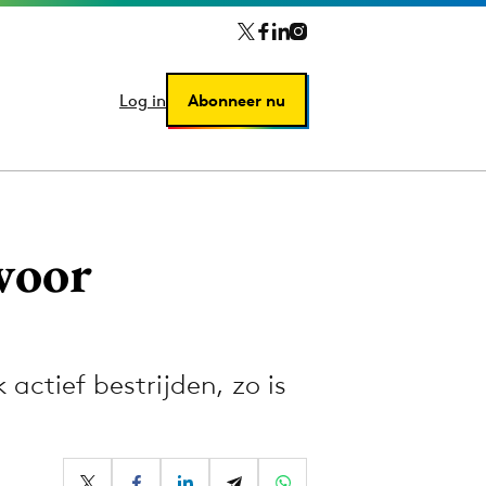
Log in
Log in
Abonneer nu
Abonneer nu
voor
ctief bestrijden, zo is