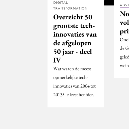
DIGITAL
ADV
TRANSFORMATION
No
Overzicht 50
vo
grootste tech-
pr
innovaties van
Onda
de afgelopen
de G
50 jaar - deel
geled
IV
wein
Wat waren de meest
opmerkelijke tech-
innovaties van 2004 tot
2013? Je leest het hier.