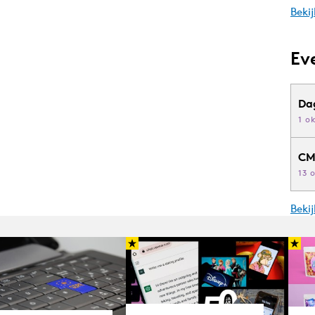
Bekij
Ev
Da
1 o
CM
13 
Beki