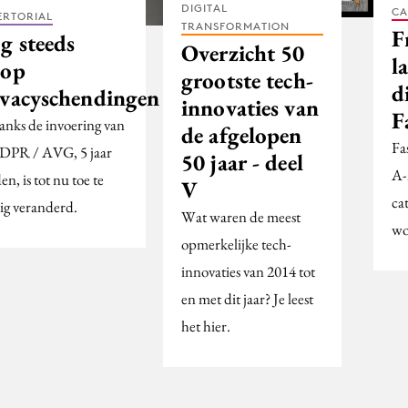
DIGITAL
CA
ERTORIAL
TRANSFORMATION
F
g steeds
Overzicht 50
l
lop
grootste tech-
d
ivacyschendingen
innovaties van
F
nks de invoering van
de afgelopen
Fa
DPR / AVG, 5 jaar
50 jaar - deel
A-
en, is tot nu toe te
V
cat
ig veranderd.
Wat waren de meest
wo
opmerkelijke tech-
innovaties van 2014 tot
en met dit jaar? Je leest
het hier.