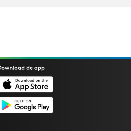
Download de
app