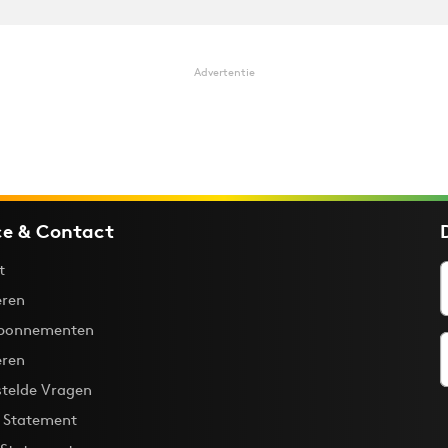
Advertentie
ce & Contact
t
ren
bonnementen
eren
stelde Vragen
y Statement