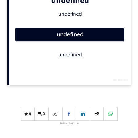
Bureaus
Campagnes
Carriere
Contentmarketing
Craft
Customer Experience
Data & Insights
Design
Digital transformation
Diversiteit
Effectiviteit
Gedragsverandering
0
0
Influencer marketing
Advertentie
Interne communicatie
Martech