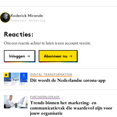
Media
Merkstrategie
Roderick Mirande
Redacteur marketing
PR
Programmatic
Reacties:
Purpose Marketing
Om een reactie achter te laten is een account vereist.
Reputatie & crisis
Inloggen
Abonneer nu
DIGITAL TRANSFORMATION
Dit wordt de Nederlandse corona-app
PARTNERBIJDRAGE
Trends binnen het marketing- en
communicatievak die waardevol zijn voor
jouw organisatie