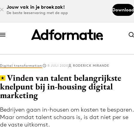
Jouw vak in je broekzak!
Download
De beste leeservaring met de app
Abonneer nu
Abonneer nu
Digital transformation
8 JULI 2020
RODERICK MIRANDE
Log in
Vinden van talent belangrijkste
knelpunt bij in-housing digital
marketing
Download de app
Volg het laatste nieuws via de Adformatie
Bedrijven gaan in-housen om kosten te besparen.
Nieuws app
Maar omdat talent schaars is, is dat niet per se
de vaste uitkomst.