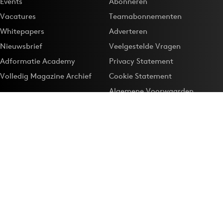
Events
Abonneren
Vacatures
Teamabonnementen
Whitepapers
Adverteren
Nieuwsbrief
Veelgestelde Vragen
Adformatie Academy
Privacy Statement
Volledig Magazine Archief
Cookie Statement
Algemene Voorwaarden
Onze app
Maak Adformatie.nl je
Google-favoriet
Privacyinstellingen
Download de
Adformatie Nieuws App