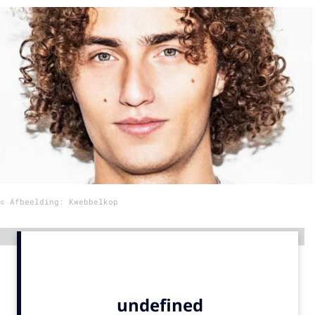
Menu
Home
9 sept: GenAI-training
12 nov: MarketingLive!
Adverteren
Events
Opleidingen
© Afbeelding: Kwebbelkop
Vacatures
Academy
Advertentie
Partners
Topics
Artificial Intelligence