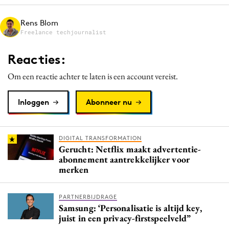
Media
Rens Blom
Merkstrategie
Freelance techjournalist
PR
Reacties:
Programmatic
Purpose Marketing
Om een reactie achter te laten is een account vereist.
Reputatie & crisis
Inloggen
Abonneer nu
DIGITAL TRANSFORMATION
Gerucht: Netflix maakt advertentie-
abonnement aantrekkelijker voor
merken
PARTNERBIJDRAGE
Samsung: ‘Personalisatie is altijd key,
juist in een privacy-firstspeelveld”