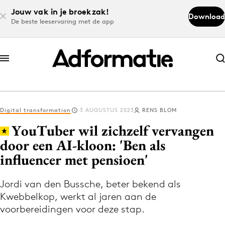
Jouw vak in je broekzak!
Download
De beste leeservaring met de app
Abonneer nu
Abonneer nu
Digital transformation
3 AUGUSTUS 2023
RENS BLOM
Log in
YouTuber wil zichzelf vervangen
door een AI-kloon: 'Ben als
influencer met pensioen'
Download de app
Volg het laatste nieuws via de Adformatie
Jordi van den Bussche, beter bekend als
Nieuws app
Kwebbelkop, werkt al jaren aan de
voorbereidingen voor deze stap.