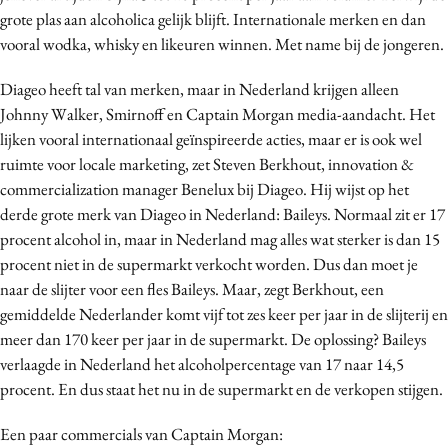
grote plas aan alcoholica gelijk blijft. Internationale merken en dan
vooral wodka, whisky en likeuren winnen. Met name bij de jongeren.
Diageo heeft tal van merken, maar in Nederland krijgen alleen
Johnny Walker, Smirnoff en Captain Morgan media-aandacht. Het
lijken vooral internationaal geïnspireerde acties, maar er is ook wel
ruimte voor locale marketing, zet Steven Berkhout, innovation &
commercialization manager Benelux bij Diageo. Hij wijst op het
derde grote merk van Diageo in Nederland: Baileys. Normaal zit er 17
procent alcohol in, maar in Nederland mag alles wat sterker is dan 15
procent niet in de supermarkt verkocht worden. Dus dan moet je
naar de slijter voor een fles Baileys. Maar, zegt Berkhout, een
gemiddelde Nederlander komt vijf tot zes keer per jaar in de slijterij en
meer dan 170 keer per jaar in de supermarkt. De oplossing? Baileys
verlaagde in Nederland het alcoholpercentage van 17 naar 14,5
procent. En dus staat het nu in de supermarkt en de verkopen stijgen.
Een paar commercials van Captain Morgan: