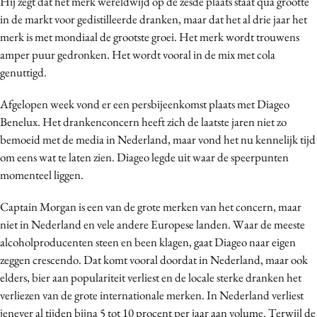
Hij zegt dat het merk wereldwijd op de zesde plaats staat qua grootte
Media
in de markt voor gedistilleerde dranken, maar dat het al drie jaar het
merk is met mondiaal de grootste groei. Het merk wordt trouwens
Merkstrategie
amper puur gedronken. Het wordt vooral in de mix met cola
PR
genuttigd.
Programmatic
Purpose Marketing
Afgelopen week vond er een persbijeenkomst plaats met Diageo
Benelux. Het drankenconcern heeft zich de laatste jaren niet zo
Reputatie & crisis
bemoeid met de media in Nederland, maar vond het nu kennelijk tijd
om eens wat te laten zien. Diageo legde uit waar de speerpunten
momenteel liggen.
Captain Morgan is een van de grote merken van het concern, maar
niet in Nederland en vele andere Europese landen. Waar de meeste
alcoholproducenten steen en been klagen, gaat Diageo naar eigen
zeggen crescendo. Dat komt vooral doordat in Nederland, maar ook
elders, bier aan populariteit verliest en de locale sterke dranken het
verliezen van de grote internationale merken. In Nederland verliest
jenever al tijden bijna 5 tot 10 procent per jaar aan volume. Terwijl de