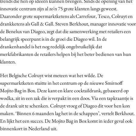
trends die hen op ideeën kunnen brengen. Sinds de opening van het
innovatie centrum zijn al zo'n 75 grote klanten langs geweest.
Daaronder grote supermarktketens als Carrefour, Tesco, Colruyt en
drankketens als Gall & Gall. Steven Berkhout, manager innovatie voor
de Benelux van Diageo, zegt dat die samenwerking met retailers een
belangrijk speerpunt is in de groei die Diageo wil. In de
drankenhandel is het nog redelijk ongebruikelijk dat
merkfabrikanten de retailers helpen bij het beter bedienen van hun
klanten.
Het Belgische Colruyt wist meteen wat het wilde. De
supermarktketen stuitte in het centrum op de nieuwe Smirnoff
Mojito Bag in Box. Deze kant en klare cocktaildrank, gebaseerd op
wodka, zit in een zak die is verpakt in een doos. Via een tapkraantje is
de drank uit te schenken. Colruyt vroeg of Diageo dit voor hen kon
maken. ‘Binnen 6 maanden lag het in de schappen’, vertelt Berkhout.
En lijkt het een succes. De Mojito Bag in Box komt in ieder geval ook
binnenkort in Nederland uit.