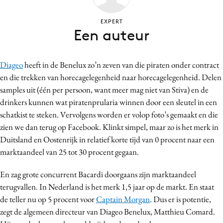
Bureaus
EXPERT
Campagnes
Een auteur
Carriere
Contentmarketing
Diageo
heeft in de Benelux zo’n zeven van die piraten onder contract
Craft
en die trekken van horecagelegenheid naar horecagelegenheid. Delen
Customer Experience
samples uit (één per persoon, want meer mag niet van Stiva) en de
Data & Insights
drinkers kunnen wat piratenprularia winnen door een sleutel in een
schatkist te steken. Vervolgens worden er volop foto’s gemaakt en die
Design
zien we dan terug op Facebook. Klinkt simpel, maar zo is het merk in
Digital transformation
Duitsland en Oostenrijk in relatief korte tijd van 0 procent naar een
Diversiteit
marktaandeel van 25 tot 30 procent gegaan.
Effectiviteit
En zag grote concurrent Bacardi doorgaans zijn marktaandeel
Gedragsverandering
terugvallen. In Nederland is het merk 1,5 jaar op de markt. En staat
Influencer marketing
de teller nu op 5 procent voor
Captain Morgan
. Dus er is potentie,
Interne communicatie
zegt de algemeen directeur van Diageo Benelux, Matthieu Comard.
Martech