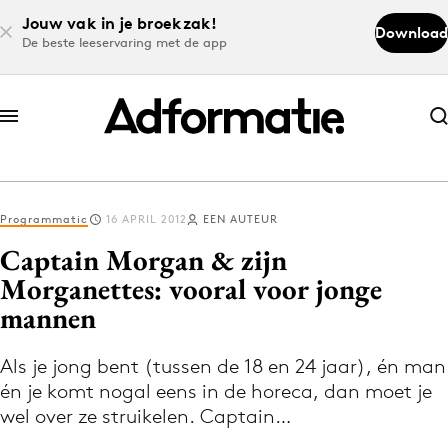
Jouw vak in je broekzak!
Download
De beste leeservaring met de app
Abonneer nu
Abonneer nu
Programmatic
16 APRIL 2012
EEN AUTEUR
Log in
Captain Morgan & zijn
Morganettes: vooral voor jonge
mannen
Download de app
Volg het laatste nieuws via de Adformatie
Als je jong bent (tussen de 18 en 24 jaar), én man
Nieuws app
én je komt nogal eens in de horeca, dan moet je
wel over ze struikelen. Captain…