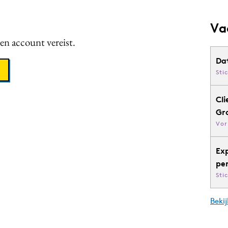
Va
een account vereist.
Da
Sti
Cli
Gr
Vor
Ex
pe
Sti
Bekij