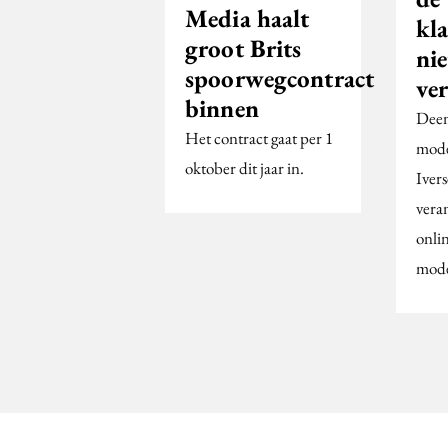
Media haalt
kl
groot Brits
ni
spoorwegcontract
ve
binnen
Deen
Het contract gaat per 1
mode
oktober dit jaar in.
Iver
vera
onlin
mode