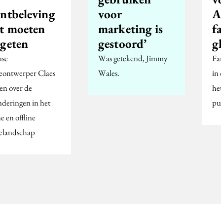
antbeleving
voor
A
et moeten
marketing is
f
rgeten
gestoord’
g
se
Was getekend, Jimmy
Fa
ontwerper Claes
Wales.
in
sen over de
he
nderingen in het
pu
e en offline
landschap