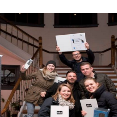
Programmatic
ering
Purpose Marketing
keting
Reputatie & crisis
nicatie