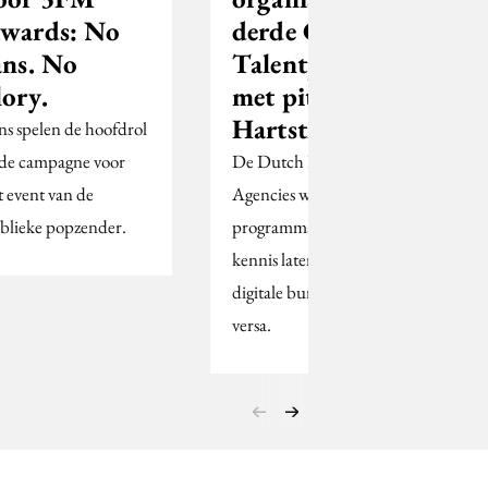
wards: No
derde CMD
ans. No
Talentprogramma
lory.
met pitch voor
Hartstichting
ns spelen de hoofdrol
 de campagne voor
De Dutch Digital
t event van de
Agencies wil met het
blieke popzender.
programma studenten
kennis laten maken met
digitale bureaus en vice
versa.