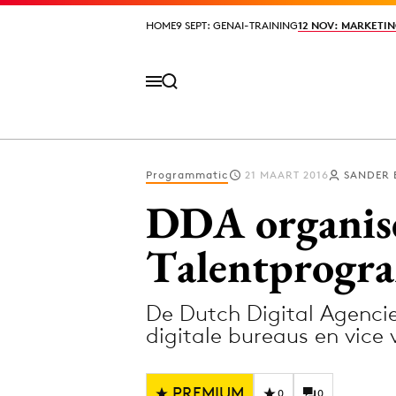
HOME
HOME
9 SEPT: GENAI-TRAINING
9 SEPT: GENAI-TRAINING
12 NOV: MARKETIN
12 NOV: MARKETIN
Programmatic
21 MAART 2016
SANDER 
Volg het laatste nieuws via de Adformatie N
DDA organis
Talentprogra
Topics
De Dutch Digital Agenci
Artificial Intelligence
Design
digitale bureaus en vice 
Bureaus
Digital transf
Campagnes
Diversiteit
PREMIUM
0
0