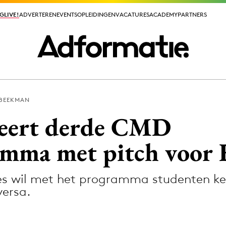
GLIVE!
GLIVE!
ADVERTEREN
ADVERTEREN
EVENTS
EVENTS
OPLEIDINGEN
OPLEIDINGEN
VACATURES
VACATURES
ACADEMY
ACADEMY
PARTNERS
PARTNERS
BEEKMAN
ieuws app
eert derde CMD
mma met pitch voor 
es wil met het programma studenten k
Media
versa.
ormation
Merkstrategie
PR