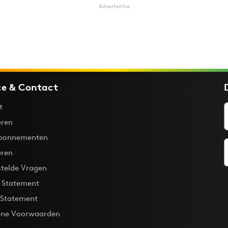
Advertentie
ce & Contact
t
ren
bonnementen
eren
stelde Vragen
y Statement
 Statement
ne Voorwaarden