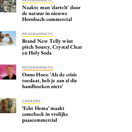
PROGRAMMATIC
Naakte man 'dartelt' door
de natuur in nieuwe
Hornbach-commercial
PROGRAMMATIC
Brand New Telly wint
pitch Sourcy, Crystal Clear
en Holy Soda
PROGRAMMATIC
Onno Hoes: ‘Als de crisis
toeslaat, heb je aan al die
handboeken niets’
CARRIERE
‘Echt Hema’ maakt
comeback in vrolijke
paascommercial