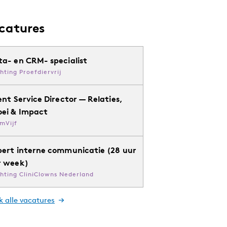
catures
ta- en CRM- specialist
chting Proefdiervrij
ent Service Director — Relaties,
oei & Impact
mVijf
pert interne communicatie (28 uur
r week)
chting CliniClowns Nederland
k alle vacatures