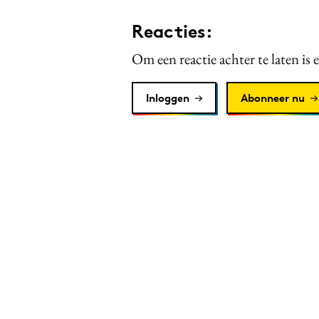
Reacties:
Om een reactie achter te laten is 
Inloggen
Abonneer nu