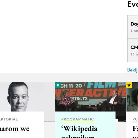
Ev
Da
1 o
CM
13 
Beki
ERTORIAL
PROGRAMMATIC
PU
arom we
‘Wikipedia
F
gebruiken
v