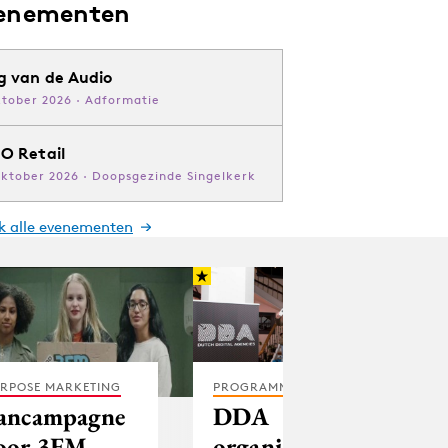
enementen
g van de Audio
ktober 2026 · Adformatie
O Retail
oktober 2026 · Doopsgezinde Singelkerk
jk alle evenementen
RPOSE MARKETING
PROGRAMMATIC
ancampagne
DDA
oor 3FM
organiseert