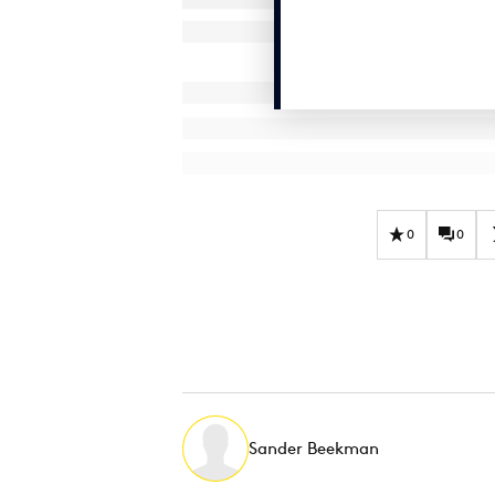
0
0
Sander Beekman