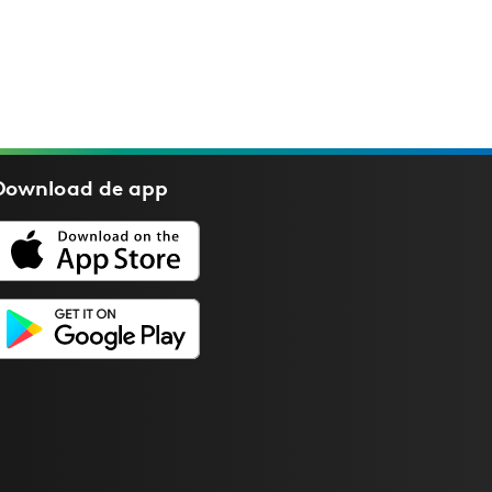
Download de
app