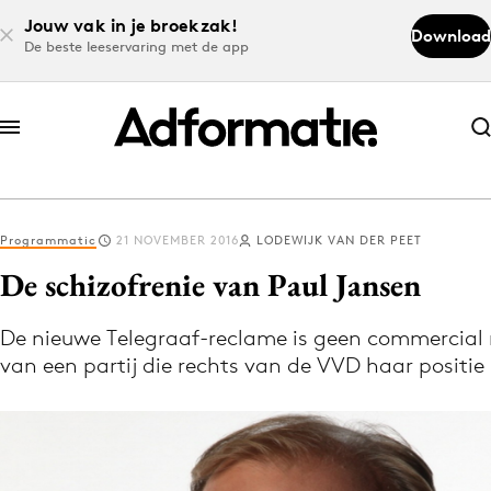
Jouw vak in je broekzak!
Download
De beste leeservaring met de app
Abonneer nu
Abonneer nu
Programmatic
21 NOVEMBER 2016
LODEWIJK VAN DER PEET
Log in
De schizofrenie van Paul Jansen
De nieuwe Telegraaf-reclame is geen commercial m
Download de app
van een partij die rechts van de VVD haar positie 
Volg het laatste nieuws via de Adformatie
Nieuws app