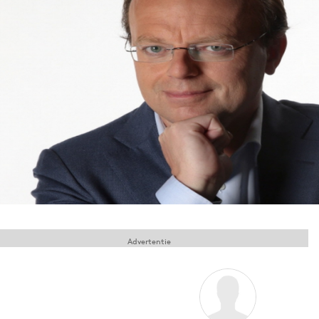
Menu
Home
9 sept: GenAI-training
12 nov: MarketingLive!
Adverteren
Events
Opleidingen
Vacatures
Academy
Advertentie
Partners
Topics
Artificial Intelligence