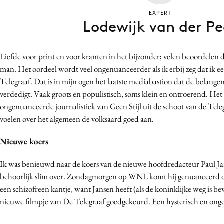
Bureaus
EXPERT
Lodewijk van der Pe
Campagnes
Carriere
Contentmarketing
Liefde voor print en voor kranten in het bijzonder; velen beoordelen
man. Het oordeel wordt veel ongenuanceerder als ik erbij zeg dat ik 
Craft
Telegraaf. Dat is in mijn ogen het laatste mediabastion dat de belan
Customer Experience
verdedigt. Vaak groots en populistisch, soms klein en ontroerend. Het 
Data & Insights
ongenuanceerde journalistiek van Geen Stijl uit de schoot van de Tel
Design
voelen over het algemeen de volksaard goed aan.
Digital transformation
Nieuwe koers
Diversiteit
Effectiviteit
Ik was benieuwd naar de koers van de nieuwe hoofdredacteur Paul J
Gedragsverandering
behoorlijk slim over. Zondagmorgen op WNL komt hij genuanceerd ov
een schizofreen kantje, want Jansen heeft (als de koninklijke weg is 
Influencer marketing
nieuwe filmpje van De Telegraaf goedgekeurd. Een hysterisch en o
Interne communicatie
Martech