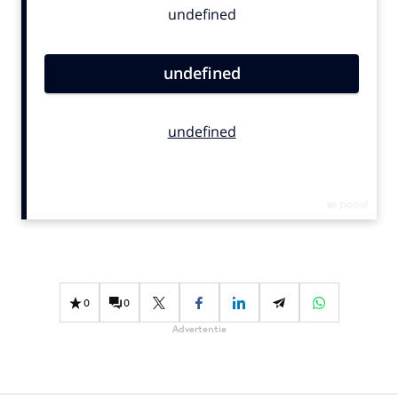
Bureaus
Campagnes
Carriere
Contentmarketing
Craft
Customer Experience
Data & Insights
Design
Digital transformation
Diversiteit
Effectiviteit
0
0
Gedragsverandering
Advertentie
Influencer marketing
Interne communicatie
Martech