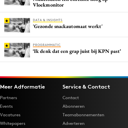
Vloekmonitor
DATA & INSIGHTS
'Gezonde snackautomaat werkt'
PROGRAMMATIC
‘Ik denk dat een grap juist bij KPN past’
Meer Adformatie
Service & Contact
Partners
Contact
Events
Abonneren
Vacatures
Teamabonnementen
Whitepapers
Adverteren