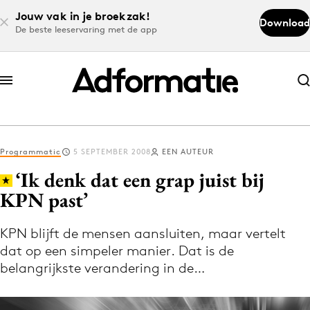
Jouw vak in je broekzak!
Download
De beste leeservaring met de app
Abonneer nu
Abonneer nu
Programmatic
5 SEPTEMBER 2008
EEN AUTEUR
Log in
‘Ik denk dat een grap juist bij
KPN past’
Download de app
Volg het laatste nieuws via de Adformatie
KPN blijft de mensen aansluiten, maar vertelt
dat op een simpeler manier. Dat is de
Nieuws app
belangrijkste verandering in de…