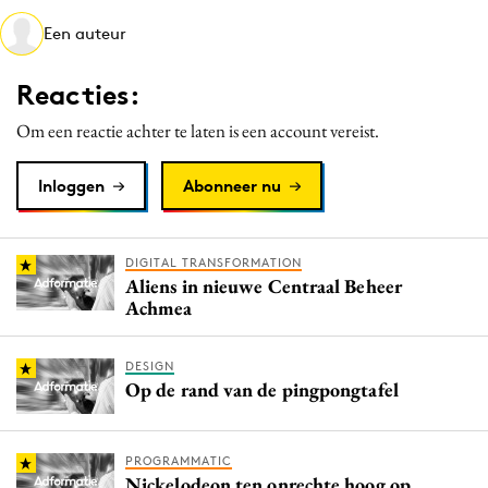
Media
Een auteur
Merkstrategie
Reacties:
PR
Programmatic
Om een reactie achter te laten is een account vereist.
Purpose Marketing
Inloggen
Abonneer nu
Reputatie & crisis
DIGITAL TRANSFORMATION
Aliens in nieuwe Centraal Beheer
Achmea
DESIGN
Op de rand van de pingpongtafel
PROGRAMMATIC
Nickelodeon ten onrechte hoog op