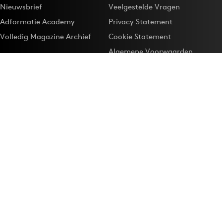
Nieuwsbrief
Veelgestelde Vragen
Adformatie Academy
Privacy Statement
Volledig Magazine Archief
Cookie Statement
Algemene Voorwaarden
Onze app
Maak Adformatie.nl je
Google-favoriet
Privacyinstellingen
Download de
Adformatie Nieuws App