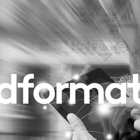
Programmatic
ering
Purpose Marketing
keting
Reputatie & crisis
nicatie