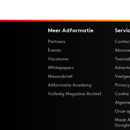
Meer Adformatie
Servi
Partners
Contac
Events
Abonne
Vacatures
Teama
Whitepapers
Advert
Nieuwsbrief
Veelge
Adformatie Academy
Privac
Volledig Magazine Archief
Cookie
Algeme
Onze a
Maak A
Google