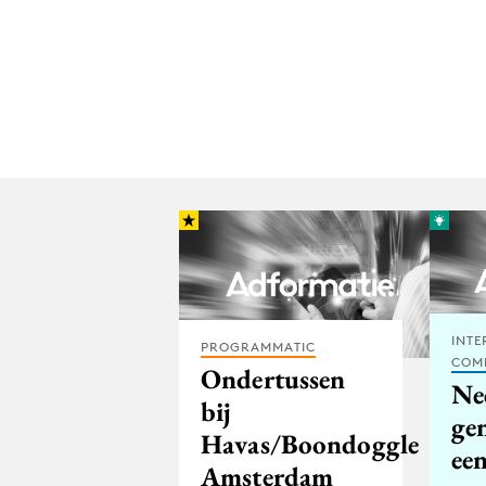
INTE
PROGRAMMATIC
COM
Ondertussen
Ne
bij
ge
Havas/Boondoggle
ee
Amsterdam