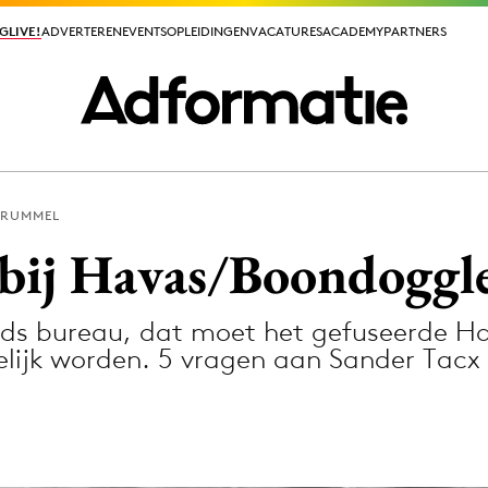
GLIVE!
GLIVE!
ADVERTEREN
ADVERTEREN
EVENTS
EVENTS
OPLEIDINGEN
OPLEIDINGEN
VACATURES
VACATURES
ACADEMY
ACADEMY
PARTNERS
PARTNERS
PRUMMEL
ieuws app
 bij Havas/Boondogg
nds bureau, dat moet het gefuseerde 
lijk worden. 5 vragen aan Sander Tacx
Media
ormation
Merkstrategie
PR