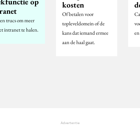
ekfunctie op
kosten
d
ranet
Of betalen voor
Ca
 en trucs om meer
topleveldomein of de
vo
et intranet te halen.
kans dat iemand ermee
en
aan de haal gaat.
Advertentie