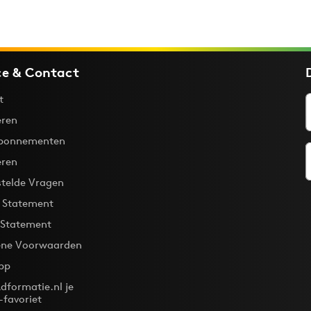
ce & Contact
t
ren
bonnementen
eren
stelde Vragen
y Statement
 Statement
ne Voorwaarden
pp
dformatie.nl je
-favoriet