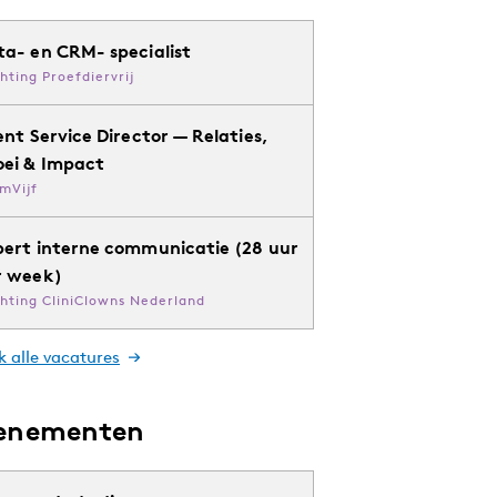
ta- en CRM- specialist
chting Proefdiervrij
ent Service Director — Relaties,
oei & Impact
mVijf
pert interne communicatie (28 uur
r week)
chting CliniClowns Nederland
k alle vacatures
enementen