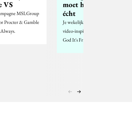
e VS
moet hebben,
écht
mpagne MSLGroup
or Procter & Gamble
Je wekelijkse portie
 Always.
video-inspiratie. Thank
God It's Friday!