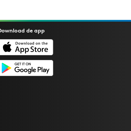
Download de
app