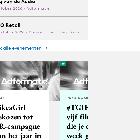
g van de Audio
ktober 2026 · Adformatie
O Retail
oktober 2026 · Doopsgezinde Singelkerk
jk alle evenementen
AFT
PROGRAMMATIC
ikeaGirl
#TGIF - De
ekozen tot
vijf filmpjes
R-campagne
die je deze
an het jaar in
week gezien