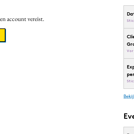
Da
een account vereist.
Sti
Cli
Gr
Vor
Ex
pe
Sti
Bekij
Ev