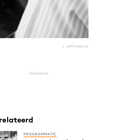
© adformatie
Advertentie
relateerd
PROGRAMMATIC