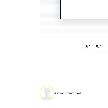
0
0
Astrid Prummel