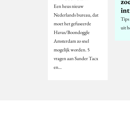
zo
Een heus nieuw
int
Nederlands bureau, dat
Tips
moet het gefuseerde
uit h
Havas/Boondoggle
Amsterdam zo snel
mogelijk worden. 5
vragen aan Sander Tacx
en…