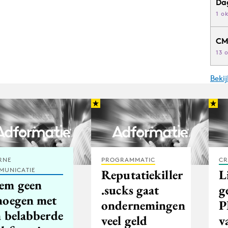
Da
1 o
CM
13 
Beki
RNE
PROGRAMMATIC
CR
MUNICATIE
Reputatiekiller
L
em geen
.sucks gaat
g
noegen met
ondernemingen
P
n belabberde
veel geld
v