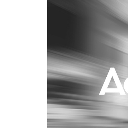
Carriere
Effectiviteit
Contentmarketing
Gedragsverand
Craft
Influencer mar
Customer Experience
Interne commu
Data & Insights
Martech