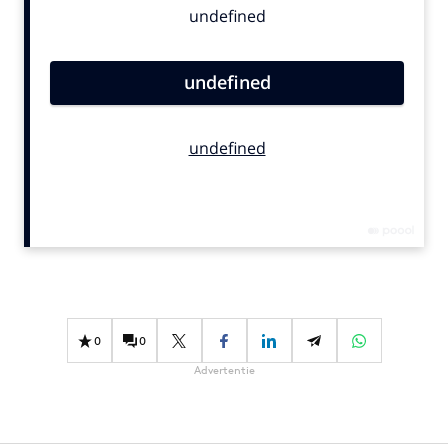
Bureaus
Campagnes
Carriere
Contentmarketing
Craft
Customer Experience
Data & Insights
Design
Digital transformation
Diversiteit
Effectiviteit
0
0
Gedragsverandering
Advertentie
Influencer marketing
Interne communicatie
Martech