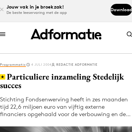
Jouw vak in je broekzak!
Download
De beste leeservaring met de app
Abonneer nu
Abonneer nu
Programmatic
4 JULI 2004
REDACTIE ADFORMATIE
Log in
Particuliere inzameling Stedelijk
succes
Download de app
Volg het laatste nieuws via de Adformatie
Stichting Fondsenwerving heeft in zes maanden
tijd 22,6 miljoen euro van vijftig externe
Nieuws app
financiers opgehaald voor de verbouwing en de…