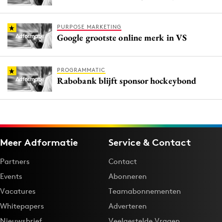
PURPOSE MARKETING
Google grootste online merk in VS
PROGRAMMATIC
Rabobank blijft sponsor hockeybond
Meer Adformatie
Service & Contact
Partners
Contact
Events
Abonneren
Vacatures
Teamabonnementen
Whitepapers
Adverteren
Nieuwsbrief
Veelgestelde Vragen