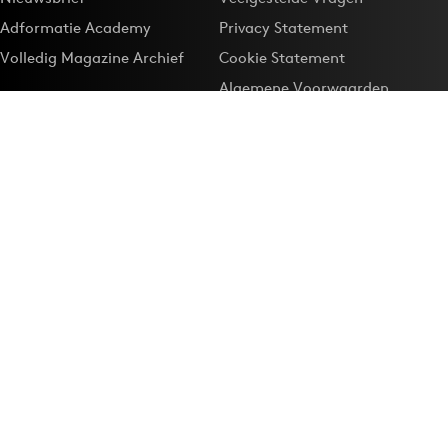
Adformatie Academy
Privacy Statement
Volledig Magazine Archief
Cookie Statement
Algemene Voorwaarden
Onze app
Maak Adformatie.nl je
Google-favoriet
Privacyinstellingen
Download de
Adformatie Nieuws App