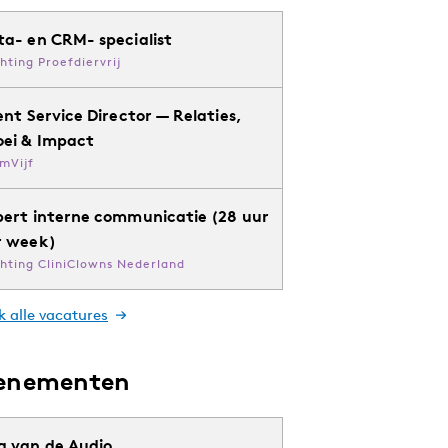
ta- en CRM- specialist
chting Proefdiervrij
ent Service Director — Relaties,
oei & Impact
mVijf
pert interne communicatie (28 uur
r week)
chting CliniClowns Nederland
k alle vacatures
enementen
g van de Audio