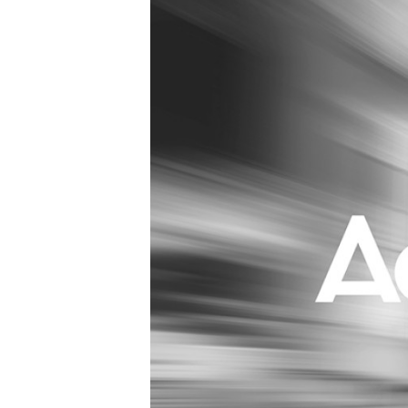
Carriere
Effectiviteit
Contentmarketing
Gedragsverand
Craft
Influencer mar
Customer Experience
Interne commu
Data & Insights
Martech