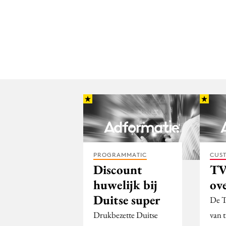
PROGRAMMATIC
CUST
Discount
TV
huwelijk bij
ov
Duitse super
De T
Drukbezette Duitse
van 