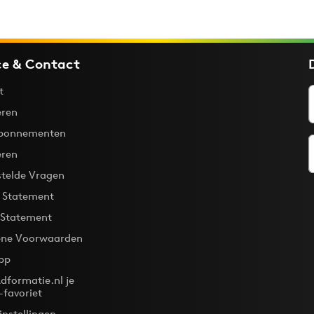
ce & Contact
t
ren
bonnementen
eren
stelde Vragen
y Statement
 Statement
ne Voorwaarden
pp
dformatie.nl je
-favoriet
instellingen