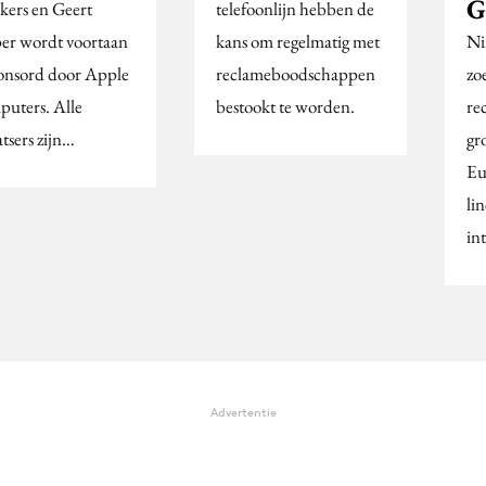
G
ers en Geert
telefoonlijn hebben de
er wordt voortaan
kans om regelmatig met
Ni
onsord door Apple
reclameboodschappen
zo
uters. Alle
bestookt te worden.
re
tsers zijn…
gr
Eu
lin
in
Advertentie