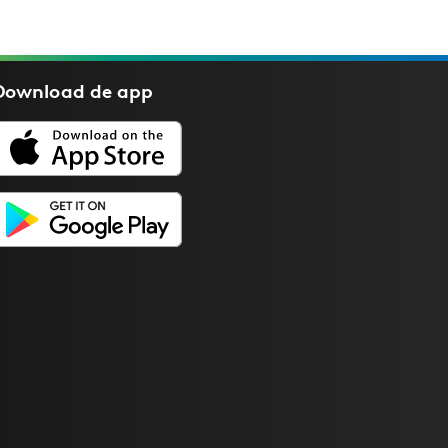
Download de
app