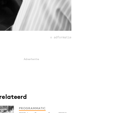
© adformatie
Advertentie
relateerd
PROGRAMMATIC