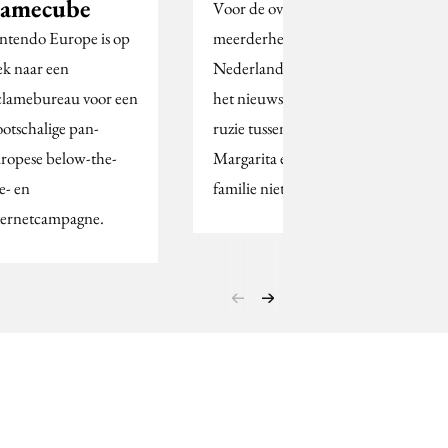
amecube
Voor de overgrote
ntendo Europe is op
meerderheid van de
ek naar een
Nederlanders (81%) is
clamebureau voor een
het nieuws rondom de
ootschalige pan-
ruzie tussen prinses
ropese below-the-
Margarita en haar
e- en
familie niet bijster…
ternetcampagne.