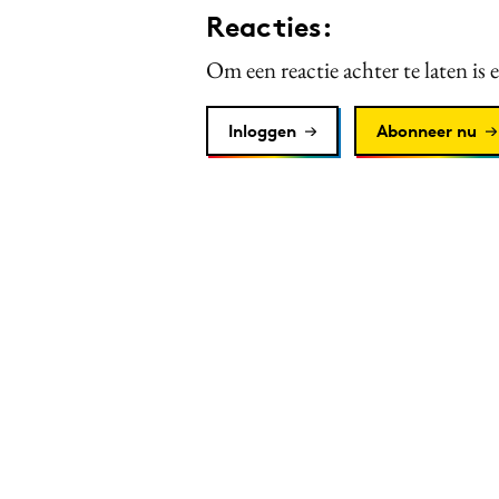
Reacties:
Om een reactie achter te laten is 
Inloggen
Abonneer nu