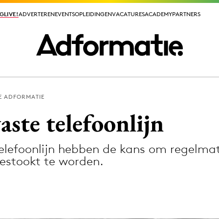
GLIVE!
GLIVE!
ADVERTEREN
ADVERTEREN
EVENTS
EVENTS
OPLEIDINGEN
OPLEIDINGEN
VACATURES
VACATURES
ACADEMY
ACADEMY
PARTNERS
PARTNERS
E ADFORMATIE
ieuws app
aste telefoonlijn
telefoonlijn hebben de kans om regelma
stookt te worden.
Media
ormation
Merkstrategie
PR