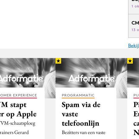
1 o
CM
13 
Beki
OMER EXPERIENCE
PROGRAMMATIC
PU
M stapt
Spam via de
P
er op Apple
vaste
E
telefoonlijn
c
VM-schaatsploeg
N
trainers Gerard
Bezitters van een vaste