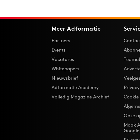
Meer Adformatie
Servi
Partners
Contac
Events
Abonne
Vacatures
Teama
Whitepapers
Advert
Nieuwsbrief
Veelge
Adformatie Academy
Privac
Volledig Magazine Archief
Cookie
Algeme
Onze a
Maak A
Google
Privacy