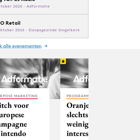
ktober 2026 · Adformatie
O Retail
oktober 2026 · Doopsgezinde Singelkerk
jk alle evenementen
RPOSE MARKETING
PROGRAMMATIC
itch voor
Oranjeruzie
uropese
slechts voor
ampagne
weinigen
intendo
interessant