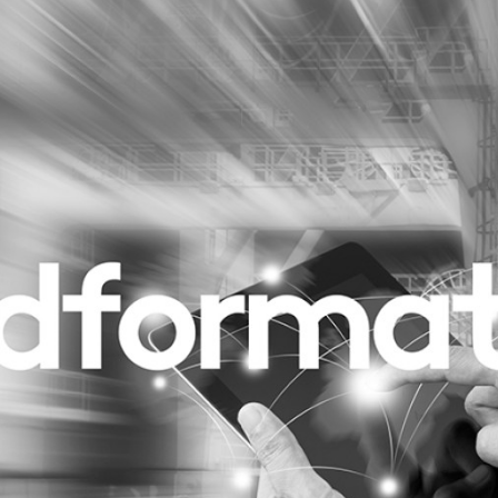
Programmatic
ering
Purpose Marketing
keting
Reputatie & crisis
nicatie