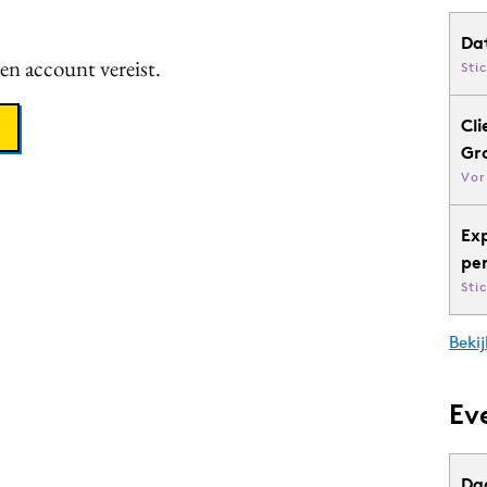
Da
een account vereist.
Sti
Cli
Gr
Vor
Ex
pe
Sti
Bekij
Ev
Da