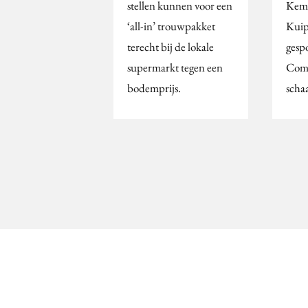
stellen kunnen voor een
Kemk
‘all-in’ trouwpakket
Kuip
terecht bij de lokale
gesp
supermarkt tegen een
Comp
bodemprijs.
schaa