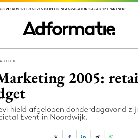
GLIVE!
GLIVE!
ADVERTEREN
ADVERTEREN
EVENTS
EVENTS
OPLEIDINGEN
OPLEIDINGEN
VACATURES
VACATURES
ACADEMY
ACADEMY
PARTNERS
PARTNERS
 AUTEUR
ieuws app
Marketing 2005: retai
dget
evi hield afgelopen donderdagavond zij
Media
cietal Event in Noordwijk.
ormation
Merkstrategie
PR