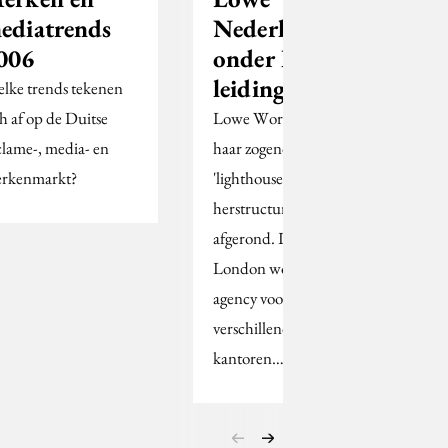
ediatrends
Nederland
006
onder Britse
leiding
lke trends tekenen
ch af op de Duitse
Lowe Worldwide heeft
clame-, media- en
haar zogenoemde
rkenmarkt?
'lighthouse'
herstructurering
afgerond. Lowe
London wordt de lead
agency voor
verschillende
kantoren…