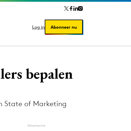
Log in
Log in
Abonneer nu
Abonneer nu
lers bepalen
n State of Marketing
Advertentie