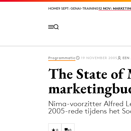
HOME
HOME
9 SEPT: GENAI-TRAINING
9 SEPT: GENAI-TRAINING
12 NOV: MARKETIN
12 NOV: MARKETIN
Programmatic
19 NOVEMBER 2005
EEN
Volg het laatste nieuws via de Adformatie N
The State of 
marketingbu
Topics
Nima-voorzitter Alfred L
Artificial Intelligence
Design
2005-rede tijdens het So
Bureaus
Digital transf
Campagnes
Diversiteit
0
0