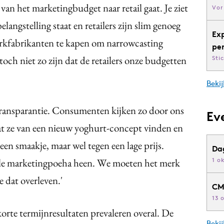
l van het marketingbudget naar retail gaat. Je ziet
Vor
langstelling staat en retailers zijn slim genoeg
Ex
rkfabrikanten te kapen om narrowcasting
pe
och niet zo zijn dat de retailers onze budgetten
Sti
Bekij
transparantie. Consumenten kijken zo door ons
Ev
wat ze van een nieuw yoghurt-concept vinden en
en smaakje, maar wel tegen een lage prijs.
Da
le marketingpoeha heen. We moeten het merk
1 o
 dat overleven.'
CM
13 
rte termijnresultaten prevaleren overal. De
Beki