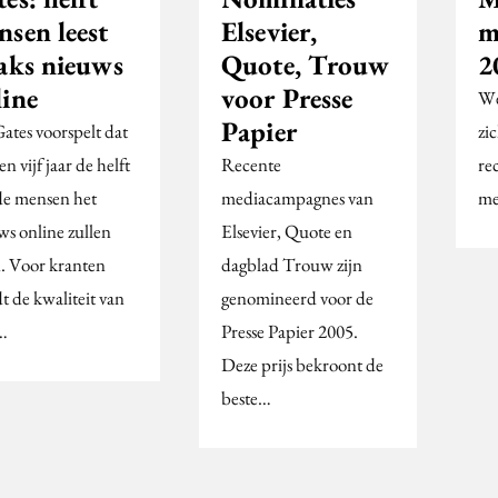
nsen leest
Elsevier,
m
raks nieuws
Quote, Trouw
2
line
voor Presse
We
Papier
Gates voorspelt dat
zi
n vijf jaar de helft
Recente
re
de mensen het
mediacampagnes van
me
ws online zullen
Elsevier, Quote en
n. Voor kranten
dagblad Trouw zijn
t de kwaliteit van
genomineerd voor de
…
Presse Papier 2005.
Deze prijs bekroont de
beste…