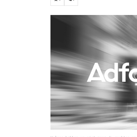
Carriere
Effectiviteit
Contentmarketing
Gedragsverand
Craft
Influencer mar
Customer Experience
Interne commu
Data & Insights
Martech