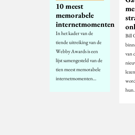
10 meest
me
memorabele
st
internetmomenten
on
In het kader van de
Bill 
tiende uitreiking van de
binne
Webby Awards is een
van 
lijst samengesteld van de
nieu
tien meest memorabele
leze
internetmomenten…
word
hun