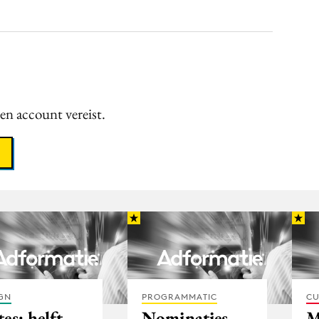
een account vereist.
GN
PROGRAMMATIC
CU
es: helft
Nominaties
M