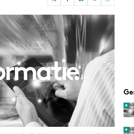
Programmatic
ering
Purpose Marketing
keting
Reputatie & crisis
nicatie
Ge