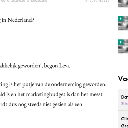
 de originele afbeelding
© adformatie
g in Nederland?
makkelijk geworden', begon Levi.
Va
ing is het putje van de onderneming geworden.
geld is en het marketingbudget is dan het meest
Da
rdt dus nog steeds niet gezien als een
Sti
Cli
Gr