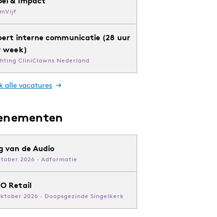
oei & Impact
mVijf
pert interne communicatie (28 uur
r week)
chting CliniClowns Nederland
k alle vacatures
enementen
g van de Audio
ktober 2026 · Adformatie
O Retail
oktober 2026 · Doopsgezinde Singelkerk