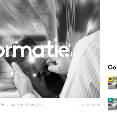
Programmatic
ering
Purpose Marketing
keting
Reputatie & crisis
nicatie
Ge
 de originele afbeelding
© adformatie