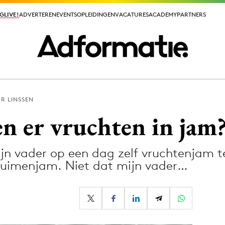
GLIVE!
GLIVE!
ADVERTEREN
ADVERTEREN
EVENTS
EVENTS
OPLEIDINGEN
OPLEIDINGEN
VACATURES
VACATURES
ACADEMY
ACADEMY
PARTNERS
PARTNERS
R LINSSEN
ieuws app
n er vruchten in jam
jn vader op een dag zelf vruchtenjam t
ruimenjam. Niet dat mijn vader…
Media
ormation
Merkstrategie
PR