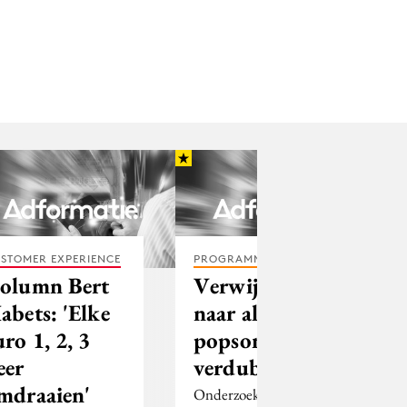
STOMER EXPERIENCE
PROGRAMMATIC
olumn Bert
Verwijzingen
abets: 'Elke
naar alcohol in
uro 1, 2, 3
popsongs
eer
verdubbeld
mdraaien'
Onderzoekers van de