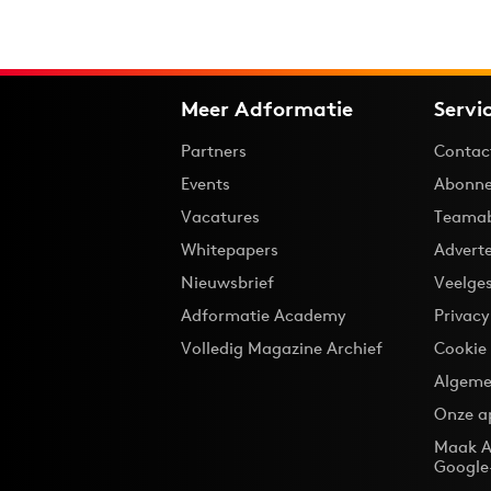
Meer Adformatie
Servi
Partners
Contac
Events
Abonne
Vacatures
Teama
Whitepapers
Advert
Nieuwsbrief
Veelge
Adformatie Academy
Privac
Volledig Magazine Archief
Cookie
Algeme
Onze a
Maak A
Google