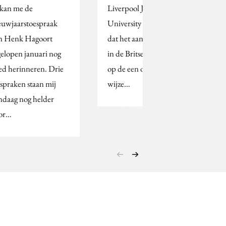
 kan me de
Liverpool John Moores
euwjaarstoespraak
University wijzen erop
n Henk Hagoort
dat het aantal popsongs
gelopen januari nog
in de Britse top-10 die
ed herinneren. Drie
op de een of andere
tspraken staan mij
wijze…
ndaag nog helder
or…