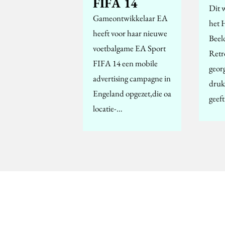
FIFA 14
Dit 
Gameontwikkelaar EA
het 
heeft voor haar nieuwe
Beel
voetbalgame EA Sport
Retr
FIFA 14 een mobile
geor
advertising campagne in
druk
Engeland opgezet,die oa
geef
locatie-…