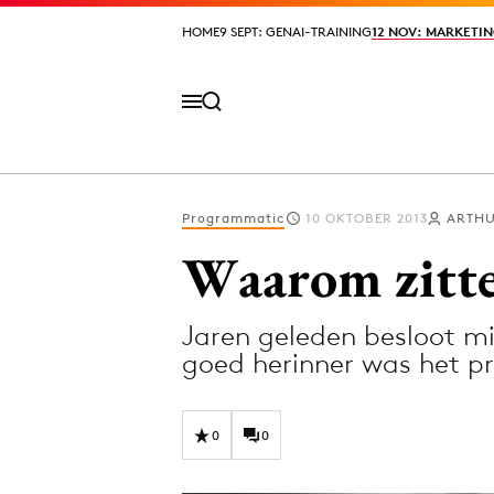
HOME
HOME
9 SEPT: GENAI-TRAINING
9 SEPT: GENAI-TRAINING
12 NOV: MARKETIN
12 NOV: MARKETIN
Programmatic
10 OKTOBER 2013
ARTHU
Volg het laatste nieuws via de Adformatie N
Waarom zitte
Jaren geleden besloot mi
Topics
goed herinner was het p
Artificial Intelligence
Design
Bureaus
Digital transf
0
0
Campagnes
Diversiteit