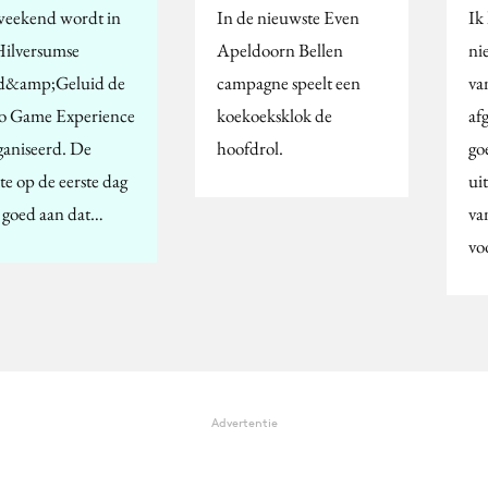
weekend wordt in
In de nieuwste Even
Ik
Hilversumse
Apeldoorn Bellen
ni
d&amp;Geluid de
campagne speelt een
va
o Game Experience
koekoeksklok de
af
ganiseerd. De
hoofdrol.
go
te op de eerste dag
ui
t goed aan dat…
va
vo
Advertentie