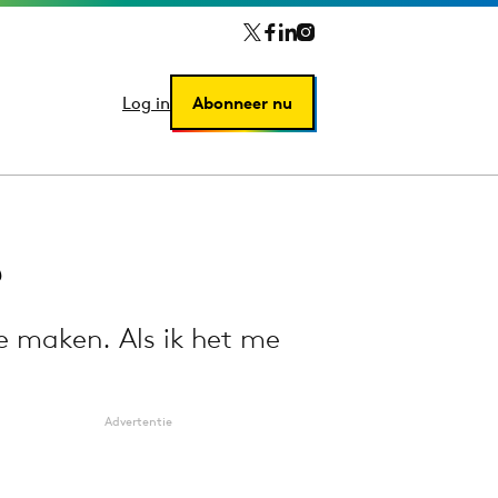
Log in
Log in
Abonneer nu
Abonneer nu
?
e maken. Als ik het me
Advertentie