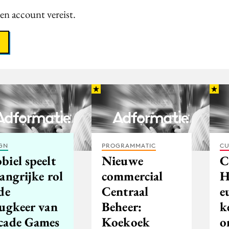
een account vereist.
GN
PROGRAMMATIC
CU
biel speelt
Nieuwe
C
angrijke rol
commercial
H
de
Centraal
e
rugkeer van
Beheer:
k
cade Games
Koekoek
o