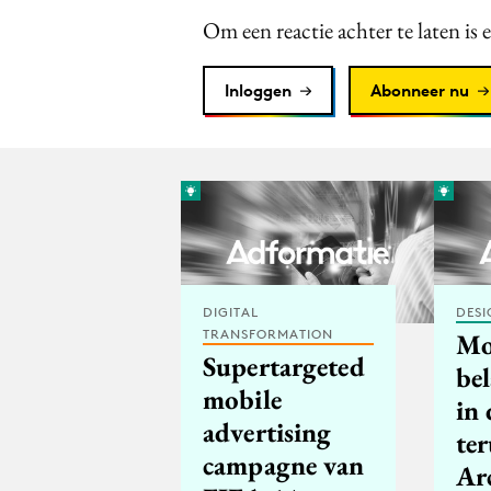
Om een reactie achter te laten is 
Inloggen
Abonneer nu
DIGITAL
DESI
TRANSFORMATION
Mo
Supertargeted
bel
mobile
in 
advertising
te
campagne van
Ar