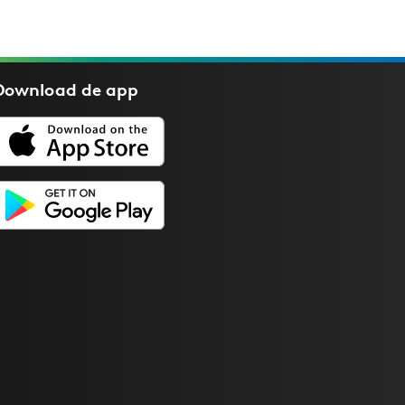
Download de
app