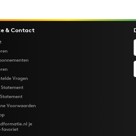
ce & Contact
t
ren
bonnementen
eren
stelde Vragen
y Statement
 Statement
ne Voorwaarden
pp
dformatie.nl je
-favoriet