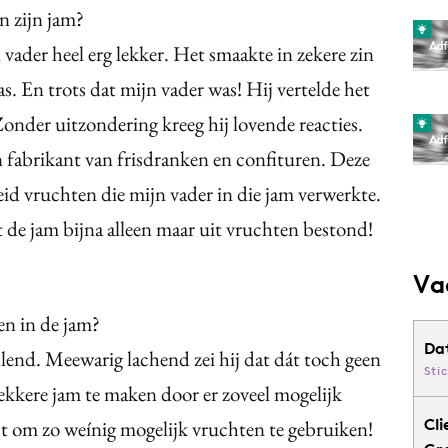
n zijn jam?
vader heel erg lekker. Het smaakte in zekere zin
was. En trots dat mijn vader was! Hij vertelde het
Zonder uitzondering kreeg hij lovende reacties.
 fabrikant van frisdranken en confituren. Deze
eid vruchten die mijn vader in die jam verwerkte.
de jam bijna alleen maar uit vruchten bestond!
Va
n in de jam?
Da
llend. Meewarig lachend zei hij dat dát toch geen
Sti
lekkere jam te maken door er zoveel mogelijk
Cli
ist om zo weínig mogelijk vruchten te gebruiken!