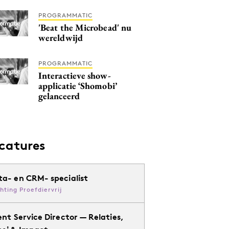
PROGRAMMATIC
'Beat the Microbead' nu
wereldwijd
PROGRAMMATIC
Interactieve show-
applicatie ‘Shomobi’
gelanceerd
catures
ta- en CRM- specialist
chting Proefdiervrij
ent Service Director — Relaties,