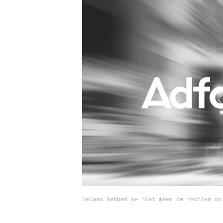
Carriere
Effectiviteit
Contentmarketing
Gedragsverand
Craft
Influencer mar
Customer Experience
Interne commu
Data & Insights
Martech
Helaas hebben we niet meer de rechten op