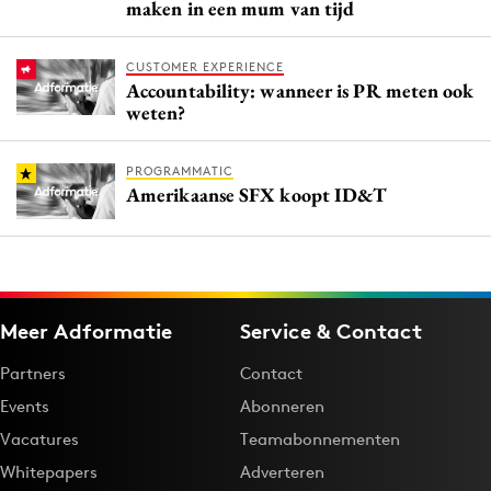
maken in een mum van tijd
CUSTOMER EXPERIENCE
Accountability: wanneer is PR meten ook
weten?
PROGRAMMATIC
Amerikaanse SFX koopt ID&T
Meer Adformatie
Service & Contact
Partners
Contact
Events
Abonneren
Vacatures
Teamabonnementen
Whitepapers
Adverteren