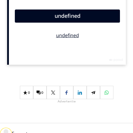
Bureaus
Campagnes
Carriere
Contentmarketing
Craft
Customer Experience
Data & Insights
Design
Digital transformation
Diversiteit
0
0
Effectiviteit
Advertentie
Gedragsverandering
Influencer marketing
Interne communicatie
Martech