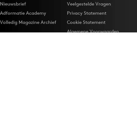
Nieuwsbrief
Veelgestelde Vragen
Adformatie Academy
Privacy Statement
Volledig Magazine Archief
Cookie Statement
Algemene Voorwaarden
Onze app
Maak Adformatie.nl je
Google-favoriet
Privacyinstellingen
Download de
Adformatie Nieuws App