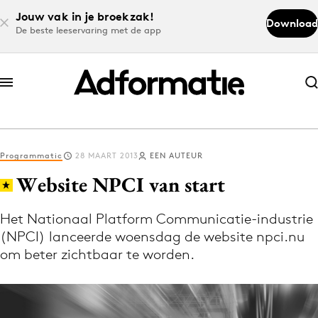
Jouw vak in je broekzak!
Download
De beste leeservaring met de app
Abonneer nu
Abonneer nu
Programmatic
28 MAART 2013
EEN AUTEUR
Log in
Website NPCI van start
Het Nationaal Platform Communicatie-industrie
Download de app
(NPCI) lanceerde woensdag de website npci.nu
Volg het laatste nieuws via de Adformatie
om beter zichtbaar te worden.
Nieuws app