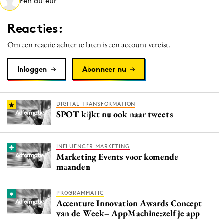
Een auteur
Media
Merkstrategie
Reacties:
PR
Om een reactie achter te laten is een account vereist.
Programmatic
Purpose Marketing
Inloggen
Abonneer nu
Reputatie & crisis
DIGITAL TRANSFORMATION
SPOT kijkt nu ook naar tweets
INFLUENCER MARKETING
Marketing Events voor komende
maanden
PROGRAMMATIC
Accenture Innovation Awards Concept
van de Week– AppMachine:zelf je app