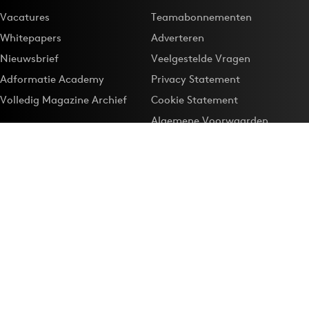
Vacatures
Teamabonnementen
Whitepapers
Adverteren
Nieuwsbrief
Veelgestelde Vragen
Adformatie Academy
Privacy Statement
Volledig Magazine Archief
Cookie Statement
Algemene Voorwaarden
Onze app
Maak Adformatie.nl je
Google-favoriet
Privacyinstellingen
Download de
Adformatie Nieuws App