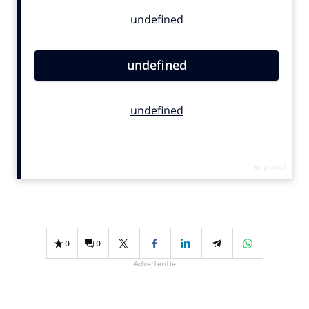
Bureaus
Campagnes
Carriere
Contentmarketing
Craft
Customer Experience
Data & Insights
Design
Digital transformation
Diversiteit
Effectiviteit
Gedragsverandering
0
0
Influencer marketing
Advertentie
Interne communicatie
Martech