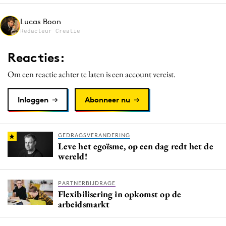
Media
Lucas Boon
Merkstrategie
Redacteur Creatie
PR
Reacties:
Programmatic
Purpose Marketing
Om een reactie achter te laten is een account vereist.
Reputatie & crisis
Inloggen
Abonneer nu
GEDRAGSVERANDERING
Leve het egoïsme, op een dag redt het de
wereld!
PARTNERBIJDRAGE
Flexibilisering in opkomst op de
arbeidsmarkt