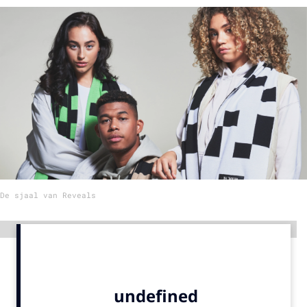
Menu
Home
9 sept: GenAI-training
12 nov: MarketingLive!
Adverteren
Events
Opleidingen
De sjaal van Reveals
Vacatures
Academy
Advertentie
Partners
Topics
Artificial Intelligence