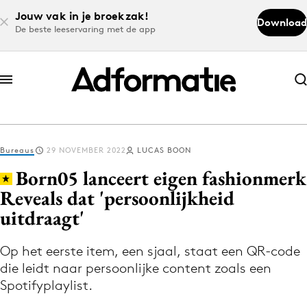
Jouw vak in je broekzak!
Download
De beste leeservaring met de app
Abonneer nu
Abonneer nu
Bureaus
29 NOVEMBER 2022
LUCAS BOON
Log in
Born05 lanceert eigen fashionmerk
Reveals dat 'persoonlijkheid
uitdraagt'
Download de app
Volg het laatste nieuws via de Adformatie
Op het eerste item, een sjaal, staat een QR-code
Nieuws app
die leidt naar persoonlijke content zoals een
Spotifyplaylist.