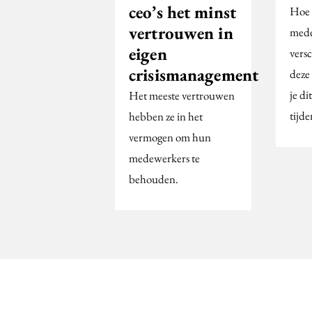
ceo’s het minst
Hoe 
vertrouwen in
mede
eigen
versc
crisismanagement
deze
je di
Het meeste vertrouwen
tijde
hebben ze in het
vermogen om hun
medewerkers te
behouden.