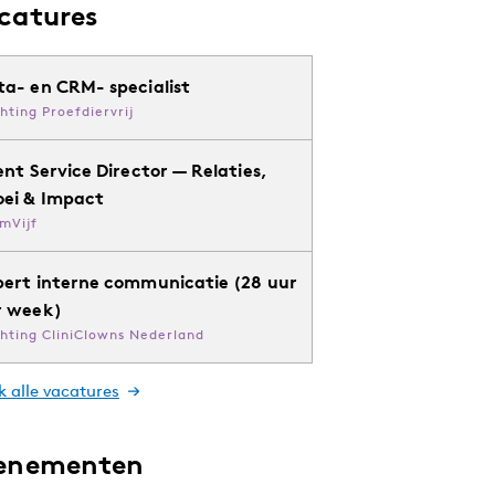
catures
ta- en CRM- specialist
chting Proefdiervrij
ent Service Director — Relaties,
oei & Impact
mVijf
pert interne communicatie (28 uur
r week)
chting CliniClowns Nederland
k alle vacatures
enementen