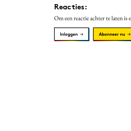
Reacties:
Om een reactie achter te laten is 
Inloggen
Abonneer nu