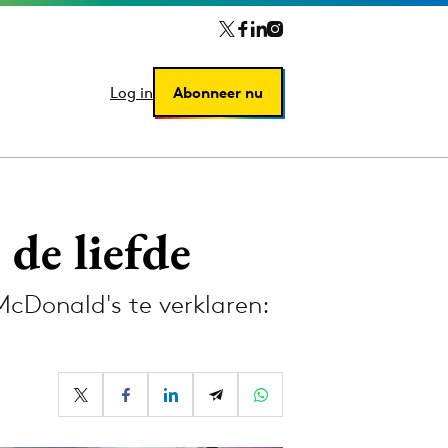
Log in
Log in
Abonneer nu
Abonneer nu
de liefde
 McDonald's te verklaren: