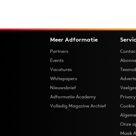
Meer Adformatie
Servi
Partners
Contac
Events
Abonne
Vacatures
Teama
Whitepapers
Advert
Nieuwsbrief
Veelge
Adformatie Academy
Privac
Volledig Magazine Archief
Cookie
Algeme
Onze a
Maak A