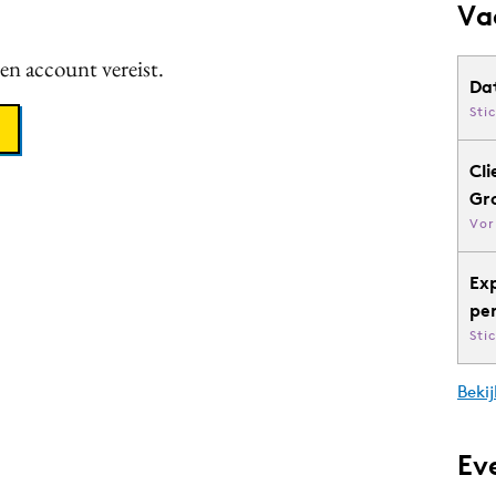
Va
een account vereist.
Da
Sti
Cli
Gr
Vor
Ex
pe
Sti
Bekij
Ev