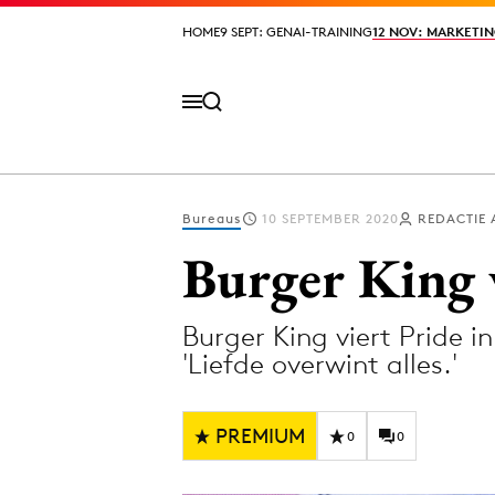
HOME
HOME
9 SEPT: GENAI-TRAINING
9 SEPT: GENAI-TRAINING
12 NOV: MARKETIN
12 NOV: MARKETIN
Bureaus
10 SEPTEMBER 2020
REDACTIE
Volg het laatste nieuws via de Adformatie N
Burger King 
Burger King viert Pride i
Topics
'Liefde overwint alles.'
Artificial Intelligence
Design
Bureaus
Digital transf
PREMIUM
0
0
Campagnes
Diversiteit