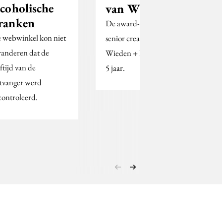
lcoholische
van We Are Pi
ranken
De award-winning
 webwinkel kon niet
senior creatief verruilt
randeren dat de
Wieden + Kennedy na
ftijd van de
5 jaar.
tvanger werd
controleerd.