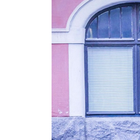
Carriere
Effectiviteit
Contentmarketing
Gedragsverand
Craft
Influencer mar
Customer Experience
Interne commu
Data & Insights
Martech