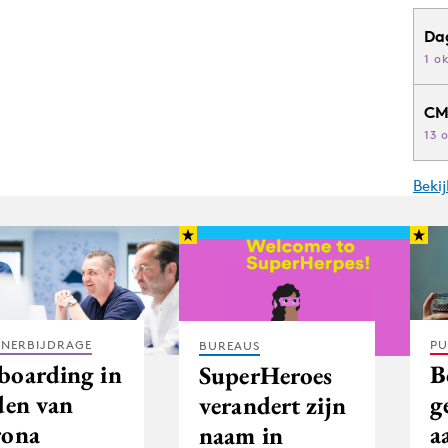
Da
1 o
CM
13 
Beki
TNERBIJDRAGE
PU
BUREAUS
boarding in
B
SuperHeroes
den van
g
verandert zijn
rona
a
naam in