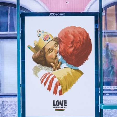
Programmatic
ering
Purpose Marketing
keting
Reputatie & crisis
nicatie