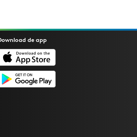
Download de
app