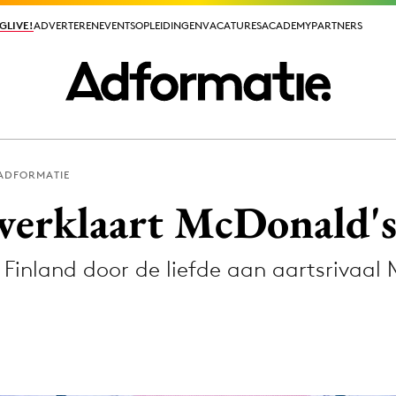
GLIVE!
GLIVE!
ADVERTEREN
ADVERTEREN
EVENTS
EVENTS
OPLEIDINGEN
OPLEIDINGEN
VACATURES
VACATURES
ACADEMY
ACADEMY
PARTNERS
PARTNERS
 ADFORMATIE
ieuws app
verklaart McDonald's 
n Finland door de liefde aan aartsrivaal
Media
ormation
Merkstrategie
PR