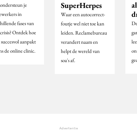
a
SuperHerpes
ondersteun je
d
werkers in
Waar een autocorrect-
hillende fases van
De
foutje wel niet toe kan
 crisis? Ontdek hoe
ga
leiden. Reclamebureau
t succesvol aanpakt
lee
verandert naam en
ns de online clinic.
on
helpt de wereld van
ge
soa's af.
Advertentie