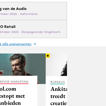
g van de Audio
ktober 2026 · Adformatie
O Retail
oktober 2026 · Doopsgezinde Singelkerk
jk alle evenementen
RPOSE MARKETING
BUREAUS
ol.com
Ankita Tobit
estopt met
treedt toe tot
anbieden
creatieve team