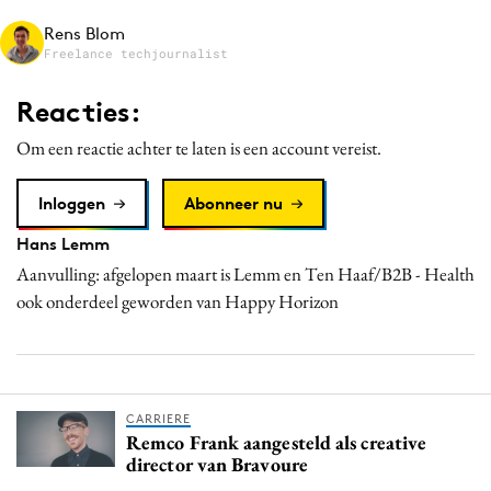
Media
Rens Blom
Freelance techjournalist
Merkstrategie
PR
Reacties:
Programmatic
Om een reactie achter te laten is een account vereist.
Purpose Marketing
Reputatie & crisis
Inloggen
Abonneer nu
Hans Lemm
Aanvulling: afgelopen maart is Lemm en Ten Haaf/B2B - Health
ook onderdeel geworden van Happy Horizon
CARRIERE
Remco Frank aangesteld als creative
director van Bravoure