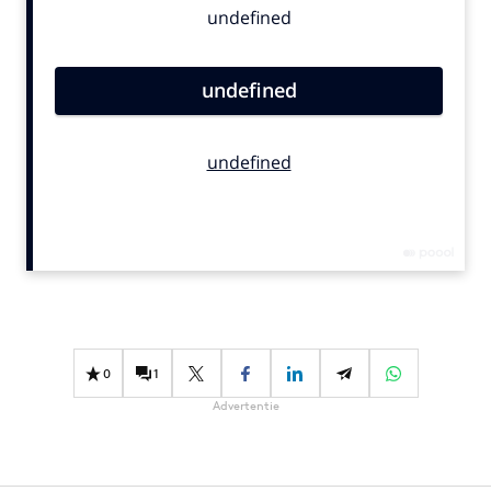
Bureaus
Campagnes
Carriere
Contentmarketing
Craft
Customer Experience
Data & Insights
Design
Digital transformation
Diversiteit
Effectiviteit
0
1
Gedragsverandering
Advertentie
Influencer marketing
Interne communicatie
Martech