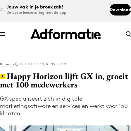
Jouw vak in je broekzak!
Download
De beste leeservaring met de app
Abonneer nu
Abonneer nu
Bureaus
19 JULI 2023
RENS BLOM
Log in
Happy Horizon lijft GX in, groeit
met 100 medewerkers
Download de app
Volg het laatste nieuws via de Adformatie
GX specialiseert zich in digitale
marketingsoftware en services en werkt voor 150
Nieuws app
klanten.