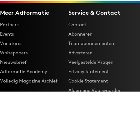
Meer Adformatie
Service & Contact
Partners
Contact
Events
Abonneren
Vacatures
Teamabonnementen
Whitepapers
Adverteren
Nieuwsbrief
Veelgestelde Vragen
Adformatie Academy
Privacy Statement
Volledig Magazine Archief
Cookie Statement
Algemene Voorwaarden
Onze app
Maak Adformatie.nl je
Google-favoriet
Privacyinstellingen
Download de
Adformatie Nieuws App