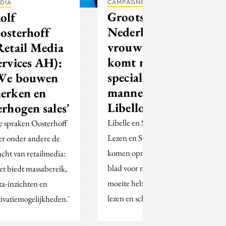
CAMPAGNES
DIA
Grootste
olf
Nederlandse
osterhoff
vrouwentitel
Retail Media
komt met
ervices AH):
speciale
We bouwen
manneneditie:
erken en
Libello
erhogen sales'
Libelle en Stichting
 spraken Oosterhoff
Lezen en Schrijven
er onder andere de
komen opnieuw met
acht van retailmedia:
blad voor mensen die
et biedt massabereik,
moeite hebben met
ta-inzichten en
lezen en schrijven.
tivatiemogelijkheden.'