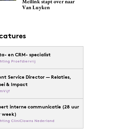
Meilink stapt over naar
Van Luyken
catures
ta- en CRM- specialist
chting Proefdiervrij
ent Service Director — Relaties,
oei & Impact
mVijf
pert interne communicatie (28 uur
r week)
chting CliniClowns Nederland