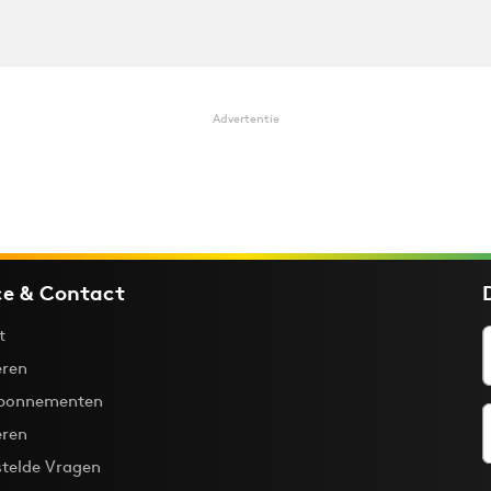
Advertentie
ce & Contact
t
ren
bonnementen
eren
stelde Vragen