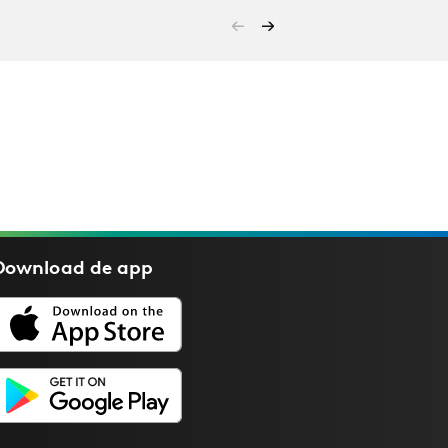
Download de
app