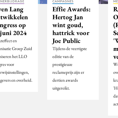
TNERBIJDRAGE
CAMPAGNES
ME
ven Lang
Effie Awards:
R
twikkelen
Hertog Jan
O
ngress op
wint goud,
(
 juni 2024
hattrick voor
S
Joe Public
'
teffect en
m
nisatie Groep Zuid
Tijdens de veertigste
v
niseren het LLO
editie van de
res voor
prestigieuze
We
rwijsinstellingen,
reclameprijs zijn er
ov
gevers en overheid.
dertien awards
kr
uitgereikt.
'H
da
ac