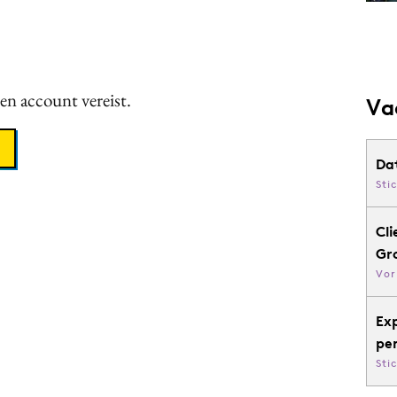
een account vereist.
Va
Da
Sti
Cli
Gr
Vor
Ex
pe
Sti