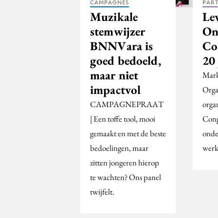
CAMPAGNES
PAR
Muzikale
Le
stemwijzer
On
BNNVara is
Co
goed bedoeld,
20
maar niet
Mark
impactvol
Orga
CAMPAGNEPRAAT
orga
| Een toffe tool, mooi
Cong
gemaakt en met de beste
onde
bedoelingen, maar
werk
zitten jongeren hierop
te wachten? Ons panel
twijfelt.