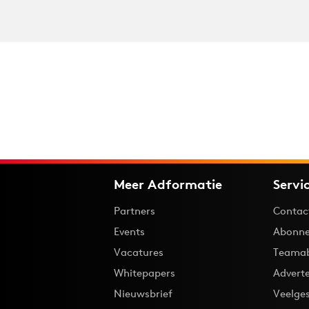
Meer Adformatie
Servi
Partners
Contac
Events
Abonne
Vacatures
Teama
Whitepapers
Advert
Nieuwsbrief
Veelge