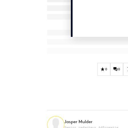
0
0
Jasper Mulder
Senior redacteur Adformatie