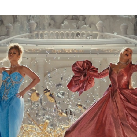
Programmatic
ering
Purpose Marketing
keting
Reputatie & crisis
nicatie