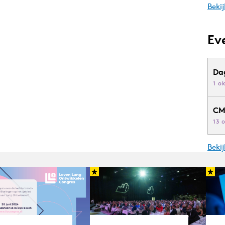
Bekij
Ev
Da
1 o
CM
13 
Beki