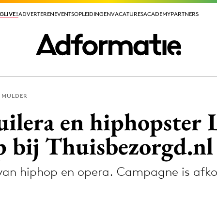
GLIVE!
GLIVE!
ADVERTEREN
ADVERTEREN
EVENTS
EVENTS
OPLEIDINGEN
OPLEIDINGEN
VACATURES
VACATURES
ACADEMY
ACADEMY
PARTNERS
PARTNERS
R MULDER
ieuws app
ilera en hiphopster 
p bij Thuisbezorgd.nl
 van hiphop en opera. Campagne is af
Media
ormation
Merkstrategie
PR