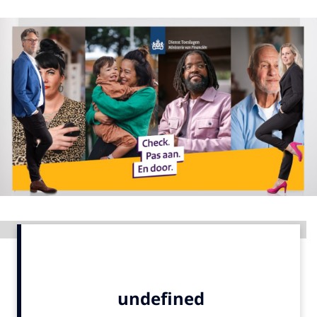
Menu
Home
9 sept: GenAI-training
12 nov: MarketingLive!
Adverteren
Events
Opleidingen
Vacatures
Academy
Advertentie
Partners
Topics
Artificial Intelligence