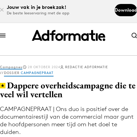
Jouw vak in je broekzak!
Download
De beste leeservaring met de app
Abonneer nu
Abonneer nu
Campagnes
28 OKTOBER 2024
REDACTIE ADFORMATIE
Log in
DOSSIER
CAMPAGNEPRAAT
Dappere overheidscampagne die te
veel wil vertellen
Download de app
Volg het laatste nieuws via de Adformatie
CAMPAGNEPRAAT | Ons duo is positief over de
Nieuws app
documentairestijl van de commercial maar gunt
de hoofdpersonen meer tijd om het doel te
duiden.