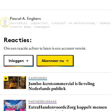
Media
Merkstrategie
Pascal A. Engbers
PR
Journalist, copywriter, creatief- en merkstrateeg - Domein
creatie &amp; campagnes
Programmatic
Purpose Marketing
Reacties:
Reputatie & crisis
Om een reactie achter te laten is een account vereist.
Inloggen
Abonneer nu
CAMPAGNES
Jumbo-kerstcommercial is lieveling
Nederlands publiek
PARTNERBIJDRAGE
ExtraHandenvoordeZorg koppelt mensen