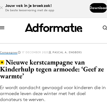
Jouw vak in je broekzak!
Download
De beste leeservaring met de app
Abonneer nu
Abonneer nu
Campagnes
17 DECEMBER 2020
PASCAL A. ENGBERS
Log in
Nieuwe kerstcampagne van
Kinderhulp tegen armoede: ‘Geef ze
warmte’
Download de app
Volg het laatste nieuws via de Adformatie
Er wordt aandacht gevraagd voor kinderen die in
Nieuws app
armoede leven deze winter met het doel
donateurs te werven.