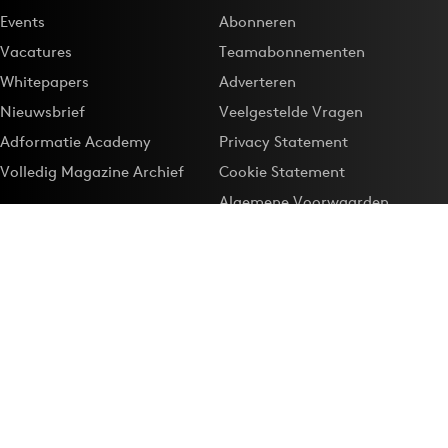
Events
Abonneren
Vacatures
Teamabonnementen
Whitepapers
Adverteren
Nieuwsbrief
Veelgestelde Vragen
Adformatie Academy
Privacy Statement
Volledig Magazine Archief
Cookie Statement
Algemene Voorwaarden
Onze app
Maak Adformatie.nl je
Google-favoriet
Privacyinstellingen
Download de
Adformatie Nieuws App