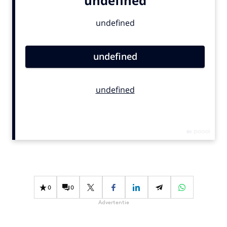
Bureaus
Campagnes
Carriere
Contentmarketing
Craft
Customer Experience
Data & Insights
Design
Digital transformation
Diversiteit
Effectiviteit
Gedragsverandering
0
0
Influencer marketing
Advertentie
Interne communicatie
Martech