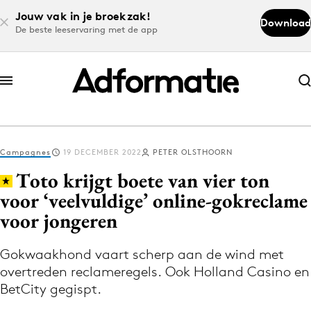
Jouw vak in je broekzak!
Download
De beste leeservaring met de app
Abonneer nu
Abonneer nu
Campagnes
19 DECEMBER 2022
PETER OLSTHOORN
Log in
Toto krijgt boete van vier ton
voor ‘veelvuldige’ online-gokreclame
voor jongeren
Download de app
Volg het laatste nieuws via de Adformatie
Gokwaakhond vaart scherp aan de wind met
Nieuws app
overtreden reclameregels. Ook Holland Casino en
BetCity gegispt.