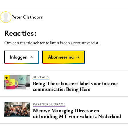
Media
Merkstrategie
Peter Olsthoorn
PR
Reacties:
Programmatic
Purpose Marketing
Om een reactie achter te laten is een account vereist.
Reputatie & crisis
Inloggen
Abonneer nu
BUREAUS
Being There lanceert label voor interne
communicatie: Being Here
PARTNERBIJDRAGE
Nieuwe Managing Director en
uitbreiding MT voor valantic Nederland