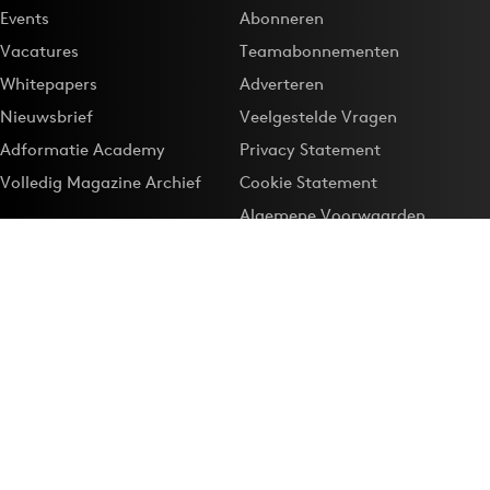
Events
Abonneren
Vacatures
Teamabonnementen
Whitepapers
Adverteren
Nieuwsbrief
Veelgestelde Vragen
Adformatie Academy
Privacy Statement
Volledig Magazine Archief
Cookie Statement
Algemene Voorwaarden
Onze app
Maak Adformatie.nl je
Google-favoriet
Privacyinstellingen
Download de
Adformatie Nieuws App