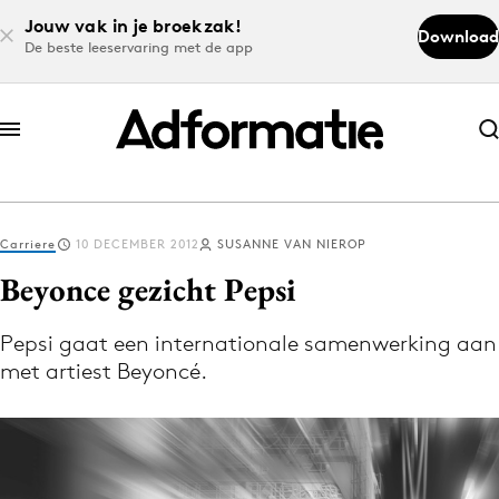
Jouw vak in je broekzak!
Download
De beste leeservaring met de app
Abonneer nu
Abonneer nu
Carriere
10 DECEMBER 2012
SUSANNE VAN NIEROP
Log in
Beyonce gezicht Pepsi
Pepsi gaat een internationale samenwerking aan
Download de app
met artiest Beyoncé.
Volg het laatste nieuws via de Adformatie
Nieuws app