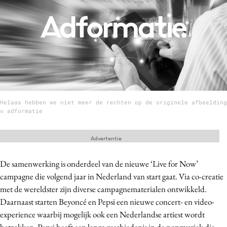
Menu
Home
9 sept: GenAI-training
12 nov: MarketingLive!
Helaas hebben we niet meer de rechten op de originele afbeelding
Adverteren
© adformatie
Events
Opleidingen
Advertentie
Vacatures
De samenwerking is onderdeel van de nieuwe ‘Live for Now’
Academy
campagne die volgend jaar in Nederland van start gaat. Via co-creatie
Partners
met de wereldster zijn diverse campagnematerialen ontwikkeld.
Topics
Daarnaast starten Beyoncé en Pepsi een nieuwe concert- en video-
experience waarbij mogelijk ook een Nederlandse artiest wordt
Artificial Intelligence
betrokken. Pepsi heeft een lange geschiedenis in de popmuziek die