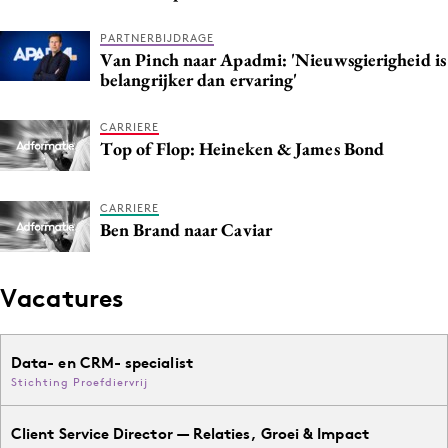
Media
PARTNERBIJDRAGE
Merkstrategie
Van Pinch naar Apadmi: 'Nieuwsgierigheid is
belangrijker dan ervaring'
PR
Programmatic
CARRIERE
Purpose Marketing
Top of Flop: Heineken & James Bond
Reputatie & crisis
CARRIERE
Ben Brand naar Caviar
Vacatures
Data- en CRM- specialist
Stichting Proefdiervrij
Client Service Director — Relaties, Groei & Impact