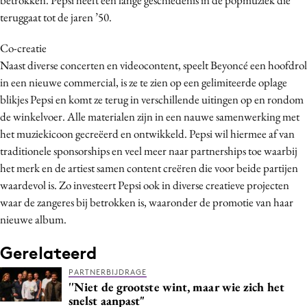
Bureaus
teruggaat tot de jaren ’50.
Campagnes
Co-creatie
Carriere
Naast diverse concerten en videocontent, speelt Beyoncé een hoofdrol
Contentmarketing
in een nieuwe commercial, is ze te zien op een gelimiteerde oplage
Craft
blikjes Pepsi en komt ze terug in verschillende uitingen op en rondom
de winkelvoer. Alle materialen zijn in een nauwe samenwerking met
Customer Experience
het muziekicoon gecreëerd en ontwikkeld. Pepsi wil hiermee af van
Data & Insights
traditionele sponsorships en veel meer naar partnerships toe waarbij
Design
het merk en de artiest samen content creëren die voor beide partijen
Digital transformation
waardevol is. Zo investeert Pepsi ook in diverse creatieve projecten
Diversiteit
waar de zangeres bij betrokken is, waaronder de promotie van haar
nieuwe album.
Effectiviteit
Gedragsverandering
Gerelateerd
Influencer marketing
PARTNERBIJDRAGE
Interne communicatie
''Niet de grootste wint, maar wie zich het
snelst aanpast"
Martech