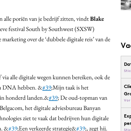
in alle poriën van je bedrijf zitten, vindt
Blake
tieve festival South by Southwest (SXSW)
e marketing over de ‘dubbele digitale reis’ van de
Va
Da
Sti
f via alle digitale wegen kunnen bereiken, ook de
hun DNA hebben. &
#39
;Mijn taak is het
Cli
Gr
n in honderd landen.&
#39
; De oud-topman van
Vor
elgacom, het digitale adviesbureau Banyan
Ex
nologies ziet te vaak dat bedrijven hun digitale
pe
n. &
#39
;Een verkeerde strategie&
#39
;, zegt hij.
Sti