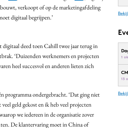
n bouwt, verkoopt of op de marketingafdeling
Bekij
oet digitaal begrijpen.’
Ev
 digitaal deed toen Cahill twee jaar terug in
Da
tbrak. ‘Duizenden werknemers en projecten
1 o
aren heel succesvol en anderen lieten zich
CM
13 
n één programma ondergebracht. ‘Dat ging niet
Beki
t veel geld gekost en ik heb veel projecten
waarop we iedereen in de organisatie zover
chten. De klantervaring moet in China of