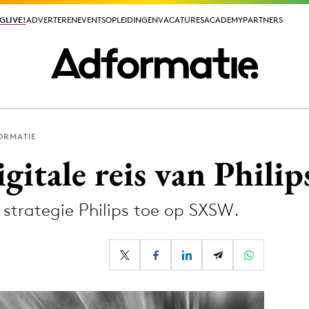
GLIVE!
GLIVE!
ADVERTEREN
ADVERTEREN
EVENTS
EVENTS
OPLEIDINGEN
OPLEIDINGEN
VACATURES
VACATURES
ACADEMY
ACADEMY
PARTNERS
PARTNERS
ORMATIE
ieuws app
gitale reis van Philip
e strategie Philips toe op SXSW.
Media
ormation
Merkstrategie
PR