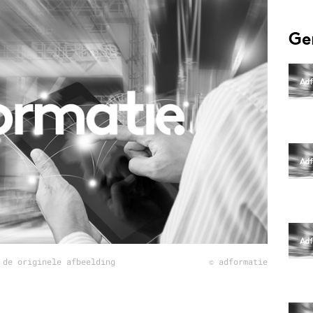
Programmatic
ering
Purpose Marketing
Ge
keting
Reputatie & crisis
nicatie
 de originele afbeelding
© adformatie