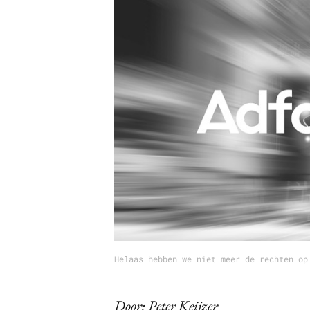
Carriere
Effectiviteit
Contentmarketing
Gedragsverand
Craft
Influencer mar
Customer Experience
Interne commu
Data & Insights
Martech
Helaas hebben we niet meer de rechten op
Door: Peter Keijzer