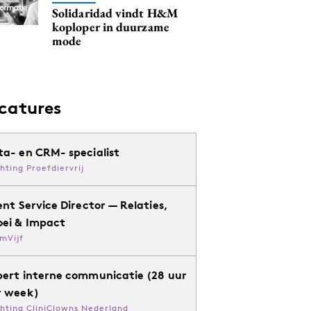
Solidaridad vindt H&M
koploper in duurzame
mode
catures
ta- en CRM- specialist
chting Proefdiervrij
ent Service Director — Relaties,
oei & Impact
mVijf
pert interne communicatie (28 uur
r week)
chting CliniClowns Nederland