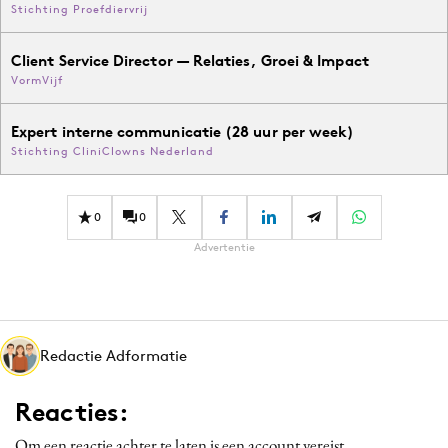
Stichting Proefdiervrij
Client Service Director — Relaties, Groei & Impact
VormVijf
Expert interne communicatie (28 uur per week)
Stichting CliniClowns Nederland
0
0
Advertentie
Redactie Adformatie
Reacties:
Om een reactie achter te laten is een account vereist.