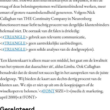
Bureaus
vraag of deze beloningssystemen wel klantenbindend werken, meer
omzet of grotere naamsbekendheid genereren. Volgens Nick
Campagnes
Callaghan van THE Continuity Company in Neurenberg
Carriere
functioneert maar liefst tachtig procent van dergelijke klantenbinders
Contentmarketing
helemaal niet. De oorzaak van dit falen is drieledig:
Craft
<
#TRIANGLE
> gebrek aan relevante communicatie,
Customer Experience
<
#TRIANGLE
> geen aantrekkelijke aanbiedingen,
<
#TRIANGLE
> geen solide analyses van de doelgroep(en).
Data & Insights
Design
'Een klantenkaart is alleen maar een middel, het gaat om de kwaliteit
Digital transformation
van het systeem dat daarachter zit', aldus Limba. Ook Callaghan
Diversiteit
benadrukt dat de sleutel tot succes ligt in het aanspreken van de juiste
doelgroep. 'Wij bieden de kaart aan slechts dertig procent van de
Effectiviteit
klanten aan. We zijn er niet op uit om de koopjesjagers of de
Gedragsverandering
wisselkopers te belonen.'<
#FONT
SIZE=1>(media & marketing,
Influencer marketing
april 2000)<#/FONT>
Interne communicatie
Gerelateerd
Martech