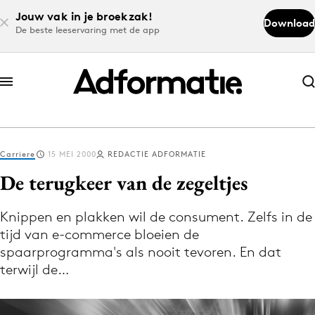
Jouw vak in je broekzak!
Download
De beste leeservaring met de app
Abonneer nu
Abonneer nu
Carriere
15 MEI 2000
REDACTIE ADFORMATIE
Log in
De terugkeer van de zegeltjes
Knippen en plakken wil de consument. Zelfs in de
Download de app
tijd van e-commerce bloeien de
Volg het laatste nieuws via de Adformatie
spaarprogramma's als nooit tevoren. En dat
Nieuws app
terwijl de…