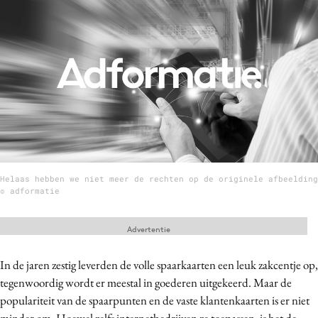
Menu
Home
9 sept: GenAI-training
12 nov: MarketingLive!
Adverteren
Events
Helaas hebben we niet meer de rechten op de originele afbeelding
Opleidingen
© adformatie
Vacatures
Advertentie
Academy
Partners
In de jaren zestig leverden de volle spaarkaarten een leuk zakcentje op,
Topics
tegenwoordig wordt er meestal in goederen uitgekeerd. Maar de
populariteit van de spaarpunten en de vaste klantenkaarten is er niet
Artificial Intelligence
minder om. Hoewel zelfs internetbedrijven ze toepassen, is het de