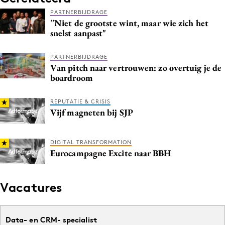
Media
PARTNERBIJDRAGE
''Niet de grootste wint, maar wie zich het
Merkstrategie
snelst aanpast"
PR
Programmatic
PARTNERBIJDRAGE
Van pitch naar vertrouwen: zo overtuig je de
Purpose Marketing
boardroom
Reputatie & crisis
REPUTATIE & CRISIS
Vijf magneten bij SJP
DIGITAL TRANSFORMATION
Eurocampagne Excite naar BBH
Vacatures
Data- en CRM- specialist