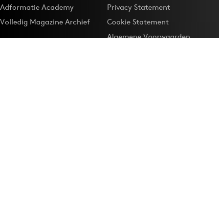
Adformatie Academy
Privacy Statement
Volledig Magazine Archief
Cookie Statement
Algemene Voorwaarden
Onze app
Maak Adformatie.nl je
Google-favoriet
Privacyinstellingen
Download de
Adformatie Nieuws App