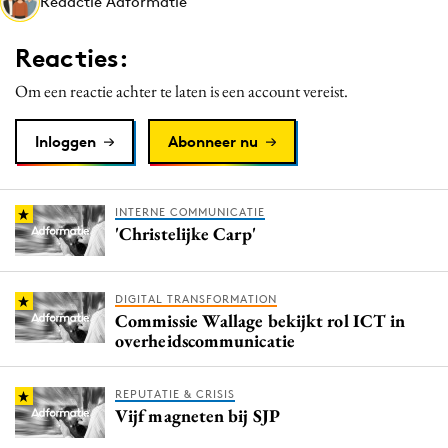
Redactie Adformatie
Media
Merkstrategie
Reacties:
PR
Om een reactie achter te laten is een account vereist.
Programmatic
Purpose Marketing
Inloggen
Abonneer nu
Reputatie & crisis
INTERNE COMMUNICATIE
'Christelijke Carp'
DIGITAL TRANSFORMATION
Commissie Wallage bekijkt rol ICT in
overheidscommunicatie
REPUTATIE & CRISIS
Vijf magneten bij SJP