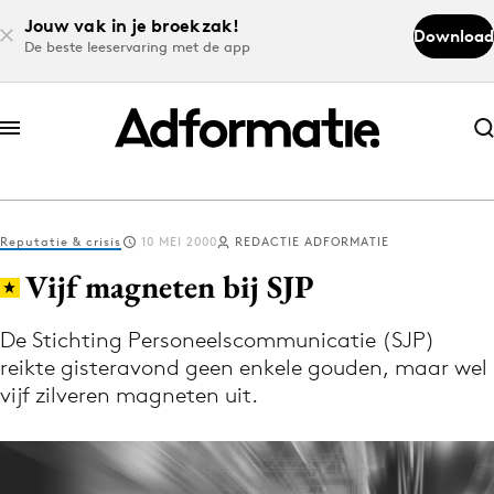
Jouw vak in je broekzak!
Download
De beste leeservaring met de app
Abonneer nu
Abonneer nu
Reputatie & crisis
10 MEI 2000
REDACTIE ADFORMATIE
Log in
Vijf magneten bij SJP
De Stichting Personeelscommunicatie (SJP)
Download de app
reikte gisteravond geen enkele gouden, maar wel
Volg het laatste nieuws via de Adformatie
vijf zilveren magneten uit.
Nieuws app