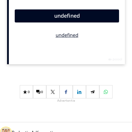
Bureaus
Campagnes
Carriere
Contentmarketing
Craft
Customer Experience
Data & Insights
Design
Digital transformation
Diversiteit
0
0
Effectiviteit
Advertentie
Gedragsverandering
Influencer marketing
Interne communicatie
Martech