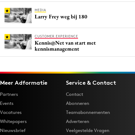
MEDIA
Larry Frey weg bij 180
CUSTOMER EXPERIENCE
Kennis@Net van start met
kennismanagement
Meer Adformatie
Service & Contact
Partners
Contact
Events
Abonneren
Vacatures
Teamabonnementen
Whitepapers
Adverteren
Nieuwsbrief
Veelgestelde Vragen