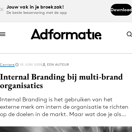
Jouw vak in je broekzak!
Download
De beste leeservaring met de app
Abonneer nu
Abonneer nu
Carriere
10 JUNI 2008
EEN AUTEUR
Log in
Internal Branding bij multi-brand
organisaties
Download de app
Volg het laatste nieuws via de Adformatie
Internal Branding is het gebruiken van het
externe merk om intern de organisatie te richten
Nieuws app
op de doelen in de markt. Maar wat doe je als…