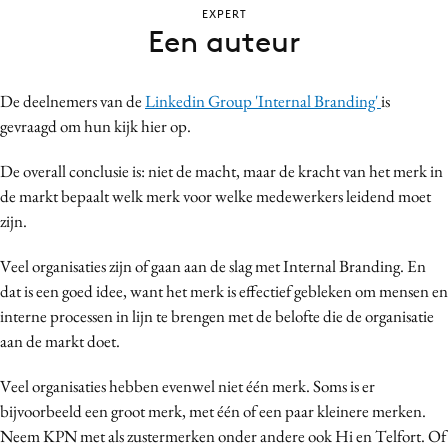
EXPERT
Bureaus
Een auteur
Campagnes
Carriere
De deelnemers van de
Linkedin Group 'Internal Branding'
is
Contentmarketing
gevraagd om hun kijk hier op.
Craft
Customer Experience
De overall conclusie is: niet de macht, maar de kracht van het merk in
de markt bepaalt welk merk voor welke medewerkers leidend moet
Data & Insights
zijn.
Design
Digital transformation
Veel organisaties zijn of gaan aan de slag met Internal Branding. En
Diversiteit
dat is een goed idee, want het merk is effectief gebleken om mensen en
interne processen in lijn te brengen met de belofte die de organisatie
Effectiviteit
aan de markt doet.
Gedragsverandering
Influencer marketing
Veel organisaties hebben evenwel niet één merk. Soms is er
Interne communicatie
bijvoorbeeld een groot merk, met één of een paar kleinere merken.
Neem KPN met als zustermerken onder andere ook Hi en Telfort. Of
Martech