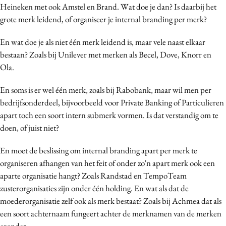
Heineken met ook Amstel en Brand. Wat doe je dan? Is daarbij het
Media
grote merk leidend, of organiseer je internal branding per merk?
Merkstrategie
PR
En wat doe je als niet één merk leidend is, maar vele naast elkaar
bestaan? Zoals bij Unilever met merken als Becel, Dove, Knorr en
Programmatic
Ola.
Purpose Marketing
Reputatie & crisis
En soms is er wel één merk, zoals bij Rabobank, maar wil men per
bedrijfsonderdeel, bijvoorbeeld voor Private Banking of Particulieren
apart toch een soort intern submerk vormen. Is dat verstandig om te
doen, of juist niet?
En moet de beslissing om internal branding apart per merk te
organiseren afhangen van het feit of onder zo'n apart merk ook een
aparte organisatie hangt? Zoals Randstad en TempoTeam
zusterorganisaties zijn onder één holding. En wat als dat de
moederorganisatie zelf ook als merk bestaat? Zoals bij Achmea dat als
een soort achternaam fungeert achter de merknamen van de merken
eronder.