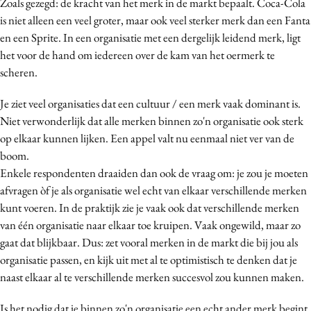
Zoals gezegd: de kracht van het merk in de markt bepaalt. Coca-Cola
is niet alleen een veel groter, maar ook veel sterker merk dan een Fanta
en een Sprite. In een organisatie met een dergelijk leidend merk, ligt
het voor de hand om iedereen over de kam van het oermerk te
scheren.
Je ziet veel organisaties dat een cultuur / een merk vaak dominant is.
Niet verwonderlijk dat alle merken binnen zo'n organisatie ook sterk
op elkaar kunnen lijken. Een appel valt nu eenmaal niet ver van de
boom.
Enkele respondenten draaiden dan ook de vraag om: je zou je moeten
afvragen òf je als organisatie wel echt van elkaar verschillende merken
kunt voeren. In de praktijk zie je vaak ook dat verschillende merken
van één organisatie naar elkaar toe kruipen. Vaak ongewild, maar zo
gaat dat blijkbaar. Dus: zet vooral merken in de markt die bij jou als
organisatie passen, en kijk uit met al te optimistisch te denken dat je
naast elkaar al te verschillende merken succesvol zou kunnen maken.
Is het nodig dat je binnen zo'n organisatie een echt ander merk begint,