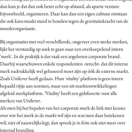
dan kun je dat dan ook beter echt op afstand, als aparte venture
bijvoorbeeld, organiseren. Daar kan dan een eigen cultuur ontstaan
die ook kans maakt stand te houden tegen de gravitatiekracht van de
moederorganisatie.
Bij organisaties met veel verschillende, ongeveer even sterke merken,
lijkt het verstandig op zoek te gaan naar een overkoepelend intern
'merk'. In de praktijk is dat vaak een zogeheten corporate brand.
Daarbij waarschuwen enkele respondenten -terecht- dat dit interne
merk nadrukkelijk wel gebaseerd moet zijn op óók de externe markt.
Zoals Unilever heeft gedaan. Hun 'vitality' platform is geen intern
bepaald rijtje aan normen, maar een uit marktontwikkelingen
afgeleid merkplatform. 'Vitality' heeft een gidsfunctie voor alle
merken van Unilever.
Als men bij het bepalen van het corporate merk de link met keuzes
over wie het merk in de markt wil zijn en wat men daar betekenen
wil, niet of nauwelijks legt, dan spreek je in feite ook niet meer over
internal branding.