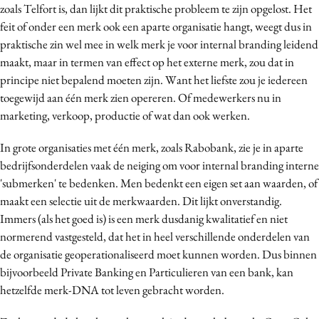
zoals Telfort is, dan lijkt dit praktische probleem te zijn opgelost. Het
feit of onder een merk ook een aparte organisatie hangt, weegt dus in
praktische zin wel mee in welk merk je voor internal branding leidend
maakt, maar in termen van effect op het externe merk, zou dat in
principe niet bepalend moeten zijn. Want het liefste zou je iedereen
toegewijd aan één merk zien opereren. Of medewerkers nu in
marketing, verkoop, productie of wat dan ook werken.
In grote organisaties met één merk, zoals Rabobank, zie je in aparte
bedrijfsonderdelen vaak de neiging om voor internal branding interne
'submerken' te bedenken. Men bedenkt een eigen set aan waarden, of
maakt een selectie uit de merkwaarden. Dit lijkt onverstandig.
Immers (als het goed is) is een merk dusdanig kwalitatief en niet
normerend vastgesteld, dat het in heel verschillende onderdelen van
de organisatie geoperationaliseerd moet kunnen worden. Dus binnen
bijvoorbeeld Private Banking en Particulieren van een bank, kan
hetzelfde merk-DNA tot leven gebracht worden.