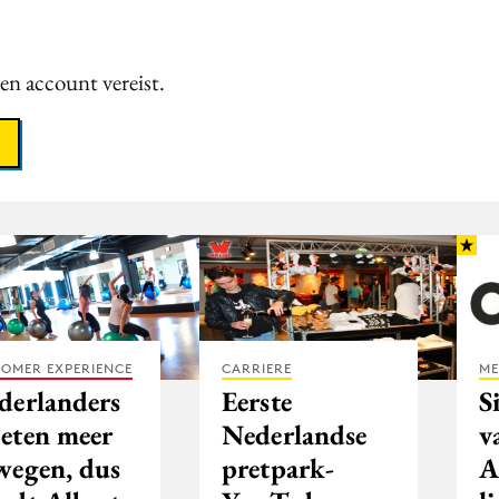
een account vereist.
OMER EXPERIENCE
CARRIERE
ME
derlanders
Eerste
S
eten meer
Nederlandse
v
wegen, dus
pretpark-
A