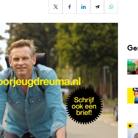
Programmatic
ering
Purpose Marketing
keting
Reputatie & crisis
nicatie
Ge