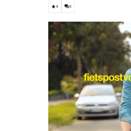
Carriere
Effectiviteit
0
0
Contentmarketing
Gedragsverand
Craft
Influencer mar
Customer Experience
Interne commu
Data & Insights
Martech