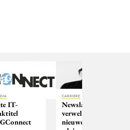
DIA
CARRIERE
ite IT-
Newslab
aktitel
verwelkomt
GConnect
nieuwe