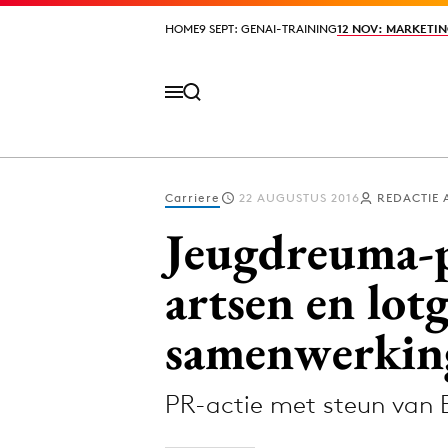
HOME
HOME
9 SEPT: GENAI-TRAINING
9 SEPT: GENAI-TRAINING
12 NOV: MARKETIN
12 NOV: MARKETIN
Carriere
22 AUGUSTUS 2016
REDACTIE 
Volg het laatste nieuws via de Adformatie N
Jeugdreuma-p
artsen en lot
Topics
samenwerkin
Artificial Intelligence
Design
Bureaus
Digital transf
PR-actie met steun van
Campagnes
Diversiteit