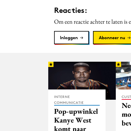
Reacties:
Om een reactie achter te laten is 
Inloggen
Abonneer nu
INTERNE
CUST
COMMUNICATIE
Ne
Pop-upwinkel
mo
Kanye West
be
komt naar