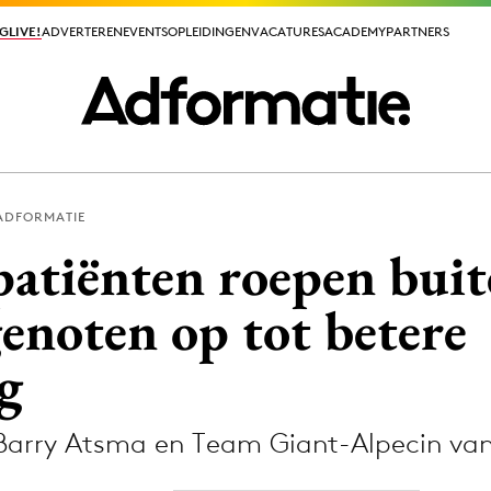
GLIVE!
GLIVE!
ADVERTEREN
ADVERTEREN
EVENTS
EVENTS
OPLEIDINGEN
OPLEIDINGEN
VACATURES
VACATURES
ACADEMY
ACADEMY
PARTNERS
PARTNERS
ADFORMATIE
ieuws app
atiënten roepen buit
genoten op tot betere
g
Media
ormation
Merkstrategie
 Barry Atsma en Team Giant-Alpecin v
PR