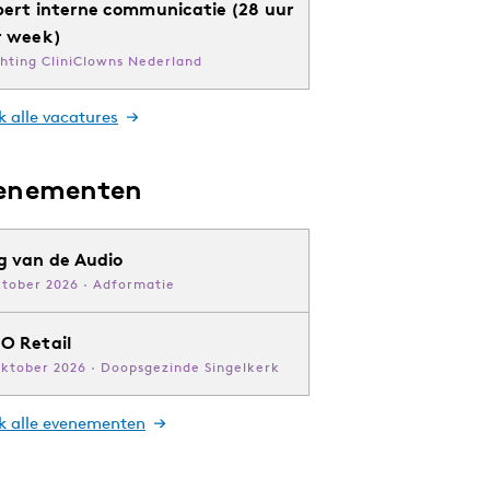
pert interne communicatie (28 uur
r week)
chting CliniClowns Nederland
k alle vacatures
enementen
g van de Audio
ktober 2026 · Adformatie
O Retail
oktober 2026 · Doopsgezinde Singelkerk
jk alle evenementen