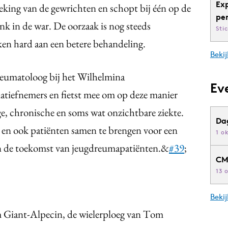
Ex
eking van de gewrichten en schopt bij één op de
pe
ink in de war. De oorzaak is nog steeds
Sti
en hard aan een betere behandeling.
Bekij
reumatoloog bij het Wilhelmina
Ev
tiatiefnemers en fietst mee om op deze manier
ge, chronische en soms wat onzichtbare ziekte.
Da
 en ook patiënten samen te brengen voor een
1 o
an de toekomst van jeugdreumapatiënten.&
#39
;
CM
13 
Beki
 Giant-Alpecin, de wielerploeg van Tom