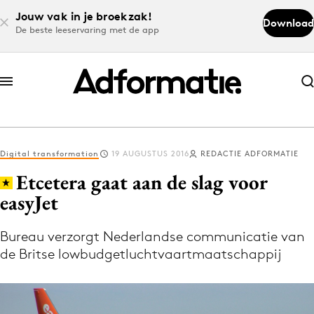
Jouw vak in je broekzak!
Download
De beste leeservaring met de app
Abonneer nu
Abonneer nu
Digital transformation
19 AUGUSTUS 2016
REDACTIE ADFORMATIE
Log in
Etcetera gaat aan de slag voor
easyJet
Download de app
Volg het laatste nieuws via de Adformatie
Bureau verzorgt Nederlandse communicatie van
de Britse lowbudgetluchtvaartmaatschappij
Nieuws app