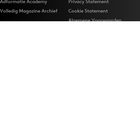
Adformatie Academy
Privacy Statement
Volledig Magazine Archief
Cookie Statement
Algemene Voorwaarden
Onze app
Maak Adformatie.nl je
Google-favoriet
Privacyinstellingen
Download de
Adformatie Nieuws App