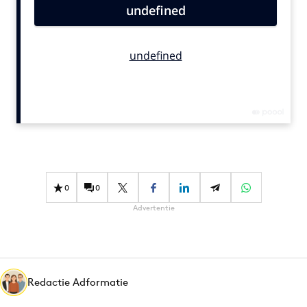
Bureaus
Campagnes
Carriere
Contentmarketing
Craft
Customer Experience
Data & Insights
Design
Digital transformation
0
0
Diversiteit
Advertentie
Effectiviteit
Gedragsverandering
Influencer marketing
Interne communicatie
Redactie Adformatie
Martech