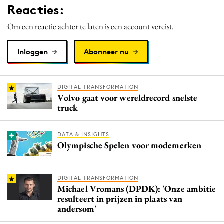
Reacties:
Media
Merkstrategie
Om een reactie achter te laten is een account vereist.
PR
Inloggen
Abonneer nu
Programmatic
Purpose Marketing
Reputatie & crisis
DIGITAL TRANSFORMATION
Volvo gaat voor wereldrecord snelste
truck
DATA & INSIGHTS
Olympische Spelen voor modemerken
DIGITAL TRANSFORMATION
Michael Vromans (DPDK): 'Onze ambitie
resulteert in prijzen in plaats van
andersom'