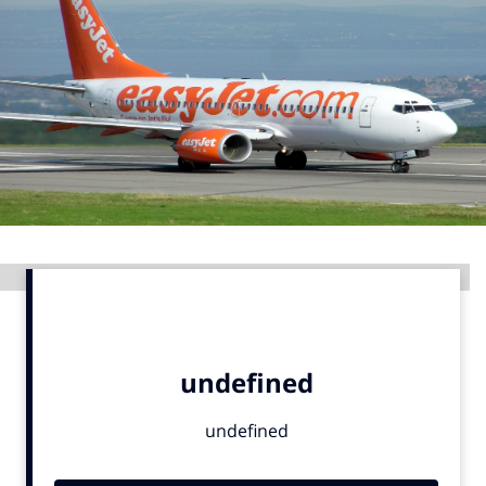
Menu
Home
9 sept: GenAI-training
12 nov: MarketingLive!
Adverteren
Events
Advertentie
Opleidingen
Vacatures
Academy
Partners
Topics
Artificial Intelligence