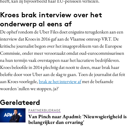
heeft, kan zij bijvoorbeeld haar EU-pensioen verliezen.
Kroes brak interview over het
onderwerp al eens af
De ophef rondom de Uber Files doet enigszins terugdenken aan een
interview dat Kroes in 2016 gaf aan de Vlaamse omroep VRT. De
kritische journalist begon over het imagoprobleem van de Europese
Commissie, onder meer veroorzaakt omdat oud-eurocommissarissen
na hun termijn vaak overstappen naar het lucratieve bedrijfsleven.
Kroes beloofde in 2014 plechtig dat nooit te doen, maar brak haar
belofte door voor Uber aan de slag te gaan. Toen de journalist dat feit
aan Kroes voorlegde,
brak ze het interview af
met de befaamde
woorden 'zullen we stoppen, ja?'
Gerelateerd
PARTNERBIJDRAGE
Van Pinch naar Apadmi: 'Nieuwsgierigheid is
belangrijker dan ervaring'