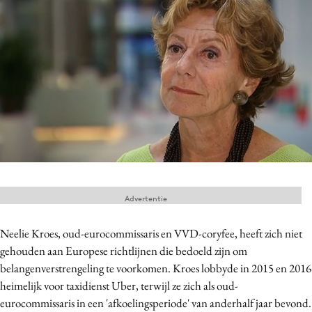
Menu
Home
9 sept: GenAI-training
12 nov: MarketingLive!
Adverteren
Events
Opleidingen
Advertentie
Vacatures
Academy
Neelie Kroes, oud-eurocommissaris en VVD-coryfee, heeft zich niet
gehouden aan Europese richtlijnen die bedoeld zijn om
Partners
belangenverstrengeling te voorkomen. Kroes lobbyde in 2015 en 2016
Topics
heimelijk voor taxidienst Uber, terwijl ze zich als oud-
eurocommissaris in een 'afkoelingsperiode' van anderhalf jaar bevond.
Artificial Intelligence