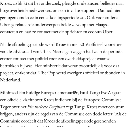
Kroes, zo blijkt uit het onderzoek, pleegde ondertussen belletjes naar
Media
hoge overheidsmedewerkers om een inval te stoppen. Dat had niet
Merkstrategie
gemogen omdat ze in een afkoelingsperiode zat. Ook voor andere
PR
Uber-gerelateerde onderwerpen belde ze volop met Haagse
contacten en had ze contact met de oprichter en ceo van Uber.
Programmatic
Purpose Marketing
Na de afkoelingsperiode werd Kroes in mei 2016 officieel voorzitter
Reputatie & crisis
van de adviesraad van Uber. Naar eigen zeggen had ze in de periode
ervoor contact met politici voor een overheidsproject waar ze
betrokken bij was. Het ministerie dat verantwoordelijk is voor dat
project, ontkent dat. UberPop werd overigens officieel ontbonden in
Nederland.
Minimaal één huidige Europarlementariër, Paul Tang (PvdA) gaat
een officiële klacht over Kroes indienen bij de Europese Commissie.
Tegenover het
Financieele Dagblad
zegt Tang: 'Kroes moet een straf
krijgen, anders zijn de regels van de Commissie een dode letter.' Als de
Commissie oordeelt dat Kroes de afkoelingsperiode geschonden