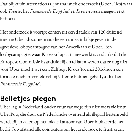
Dat blijkt uit internationaal journalistiek onderzoek (Uber Files) waar
Bureaus
ook
Trouw
, het
Financieele Dagblad
en
Investico
aan meegewerkt
Campagnes
hebben.
Carriere
Het onderzoek is voortgekomen uit een datalek van 120 duizend
Contentmarketing
interne Uber-documenten, die een uniek inkijkje geven in de
Craft
agressieve lobbycampagne van het Amerikaanse Uber. Een
Customer Experience
lobbycampagne waar Kroes volop aan meewerkte, ondanks dat de
Data & Insights
Europese Commissie haar duidelijk had laten weten dat ze nog niet
Design
voor Uber mocht werken. Zelf zegt Kroes 'tot mei 2016 noch een
formele noch informele rol bij Uber te hebben gehad', aldus het
Digital transformation
Financieele Dagblad
.
Diversiteit
Effectiviteit
Belletjes plegen
Gedragsverandering
Uber lag in Nederland onder vuur vanwege zijn nieuwe taxidienst
Influencer marketing
UberPop, die door de Nederlandse overheid als illegaal bestempeld
werd. Bij invallen op het lokale kantoor van Uber blokkeerde het
Interne communicatie
bedrijf op afstand alle computers om het onderzoek te frustreren.
Martech