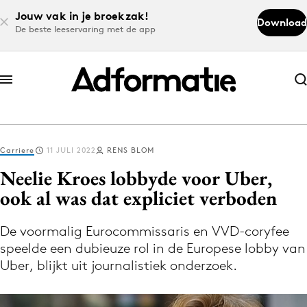
Jouw vak in je broekzak!
Download
De beste leeservaring met de app
Abonneer nu
Abonneer nu
Carriere
11 JULI 2022
RENS BLOM
Log in
Neelie Kroes lobbyde voor Uber,
ook al was dat expliciet verboden
Download de app
Volg het laatste nieuws via de Adformatie
De voormalig Eurocommissaris en VVD-coryfee
speelde een dubieuze rol in de Europese lobby van
Nieuws app
Uber, blijkt uit journalistiek onderzoek.