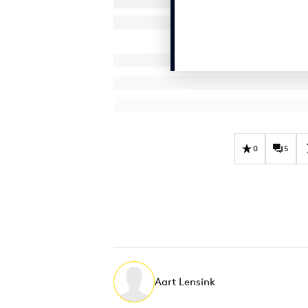
0
5
Aart Lensink