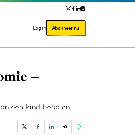
Log in
Log in
Abonneer nu
Abonneer nu
omie –
an een land bepalen.