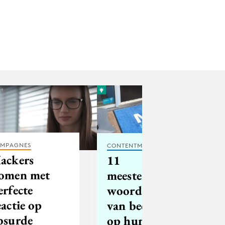
MPAGNES
CONTENTMARKETING
ackers
11
omen met
meesterlijke
erfecte
woordspelingen
eactie op
van bedrijven
bsurde
op hun social