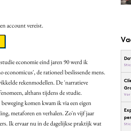
een account vereist.
Va
Da
 studie economie eind jaren 90 werd ik
Sti
 economicus', de rationeel beslissende mens.
Cli
kkelde rekenmodellen. De 'narratieve
Gr
fenomeen, althans tijdens de studie.
Vor
 beweging komen kwam ik via een eigen
Ex
ing, metaforen en verhalen. Zo'n vijf jaar
pe
rs. Ik ervaar nu in de dagelijkse praktijk wat
Sti