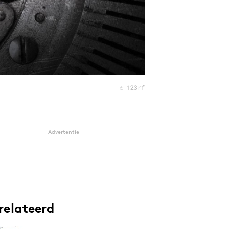
© 123rf
Advertentie
relateerd