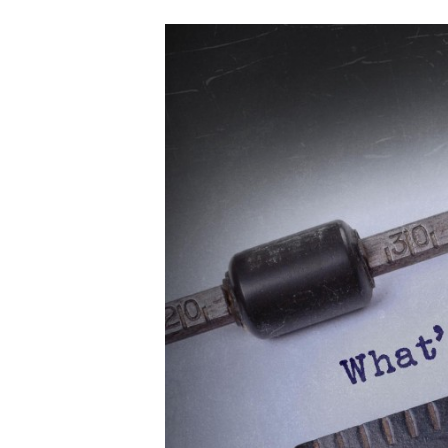
Carriere
Effectiviteit
Contentmarketing
Gedragsverand
Craft
Influencer mar
Customer Experience
Interne commu
Data & Insights
Martech