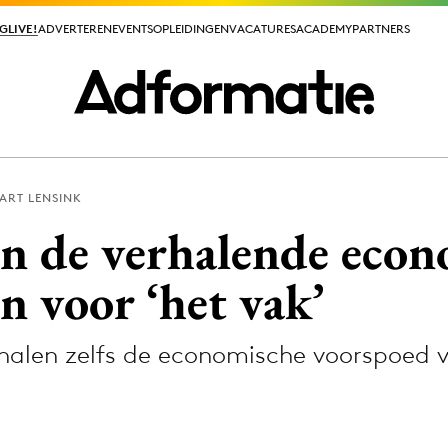
GLIVE!
GLIVE!
ADVERTEREN
ADVERTEREN
EVENTS
EVENTS
OPLEIDINGEN
OPLEIDINGEN
VACATURES
VACATURES
ACADEMY
ACADEMY
PARTNERS
PARTNERS
ART LENSINK
ieuws app
n de verhalende econ
 voor ‘het vak’
alen zelfs de economische voorspoed v
Media
ormation
Merkstrategie
PR