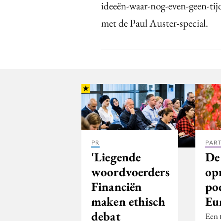
ideeën-waar-nog-even-geen-tijd
met de Paul Auster-special.
PR
PAR
'Liegende
De
woordvoerders
op
Financiën
po
maken ethisch
Eu
debat
Een 