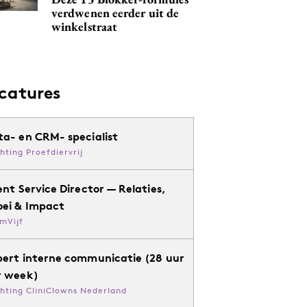
verdwenen eerder uit de
winkelstraat
catures
ta- en CRM- specialist
chting Proefdiervrij
ent Service Director — Relaties,
oei & Impact
mVijf
pert interne communicatie (28 uur
r week)
chting CliniClowns Nederland