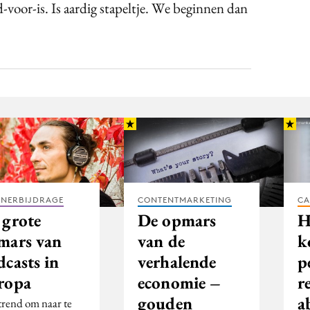
-voor-is. Is aardig stapeltje. We beginnen dan
TNERBIJDRAGE
CONTENTMARKETING
CA
 grote
De opmars
H
mars van
van de
k
dcasts in
verhalende
p
ropa
economie –
r
gouden
a
trend om naar te