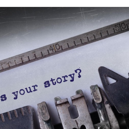
Programmatic
ering
Purpose Marketing
keting
Reputatie & crisis
nicatie