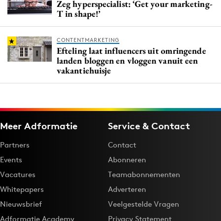
Zeg hyperspecialist: ‘Get your marketing-
T in shape!’
CONTENTMARKETING
Efteling laat influencers uit omringende
landen bloggen en vloggen vanuit een
vakantiehuisje
Meer Adformatie
Service & Contact
Partners
Contact
Events
Abonneren
Vacatures
Teamabonnementen
Whitepapers
Adverteren
Nieuwsbrief
Veelgestelde Vragen
Adformatie Academy
Privacy Statement