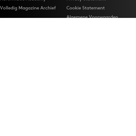
Volledig Magazine Archief
Cookie Statement
Algemene Voorwaarden
Onze app
Maak Adformatie.nl je
Google-favoriet
Privacyinstellingen
Download de
Adformatie Nieuws App