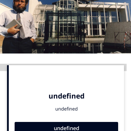
Menu
Home
9 sept: GenAI-training
12 nov: MarketingLive!
Adverteren
Advertentie
Events
Opleidingen
Vacatures
Academy
Partners
Topics
Artificial Intelligence