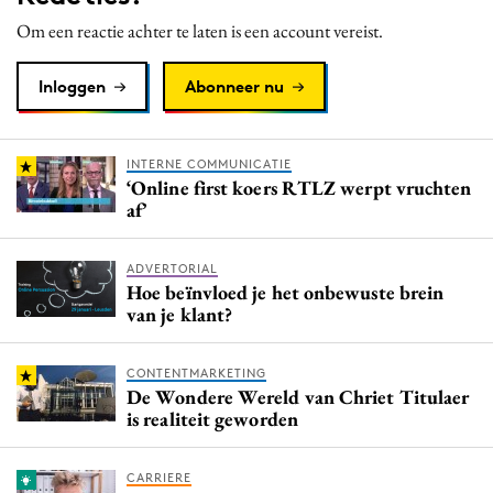
Media
Om een reactie achter te laten is een account vereist.
Merkstrategie
Inloggen
Abonneer nu
PR
Programmatic
Purpose Marketing
INTERNE COMMUNICATIE
‘Online first koers RTLZ werpt vruchten
Reputatie & crisis
af’
ADVERTORIAL
Hoe beïnvloed je het onbewuste brein
van je klant?
CONTENTMARKETING
De Wondere Wereld van Chriet Titulaer
is realiteit geworden
CARRIERE