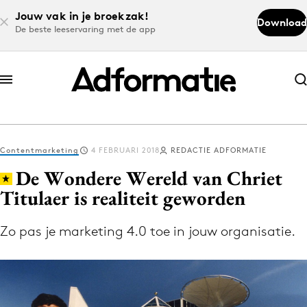
Jouw vak in je broekzak!
Download
De beste leeservaring met de app
Abonneer nu
Abonneer nu
Contentmarketing
4 FEBRUARI 2018
REDACTIE ADFORMATIE
Log in
De Wondere Wereld van Chriet
Titulaer is realiteit geworden
Download de app
Volg het laatste nieuws via de Adformatie
Zo pas je marketing 4.0 toe in jouw organisatie.
Nieuws app