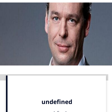
Menu
Home
9 sept: GenAI-training
12 nov: MarketingLive!
Adverteren
Events
Opleidingen
Vacatures
Advertentie
Academy
Partners
Topics
Artificial Intelligence