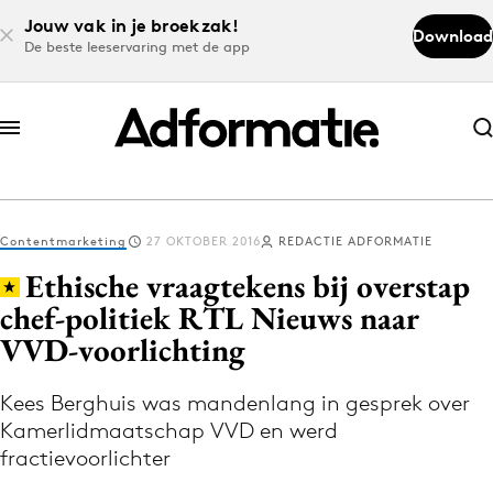
Jouw vak in je broekzak!
Download
De beste leeservaring met de app
Abonneer nu
Abonneer nu
Contentmarketing
27 OKTOBER 2016
REDACTIE ADFORMATIE
Log in
Ethische vraagtekens bij overstap
chef-politiek RTL Nieuws naar
VVD-voorlichting
Download de app
Volg het laatste nieuws via de Adformatie
Kees Berghuis was mandenlang in gesprek over
Nieuws app
Kamerlidmaatschap VVD en werd
fractievoorlichter