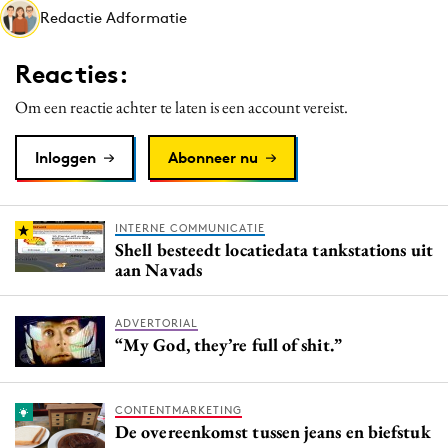
Redactie Adformatie
Media
Merkstrategie
Reacties:
PR
Om een reactie achter te laten is een account vereist.
Programmatic
Purpose Marketing
Inloggen
Abonneer nu
Reputatie & crisis
INTERNE COMMUNICATIE
Shell besteedt locatiedata tankstations uit
aan Navads
ADVERTORIAL
“My God, they’re full of shit.”
CONTENTMARKETING
De overeenkomst tussen jeans en biefstuk