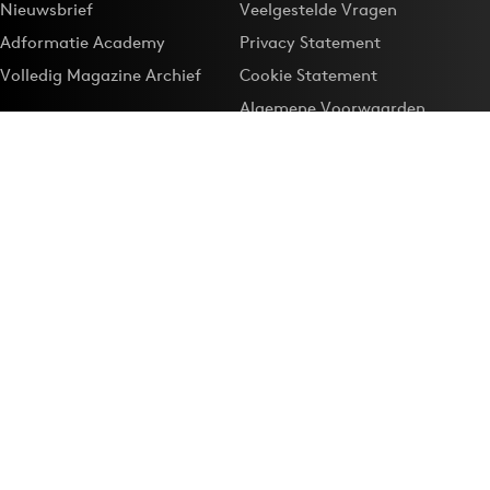
Nieuwsbrief
Veelgestelde Vragen
Adformatie Academy
Privacy Statement
Volledig Magazine Archief
Cookie Statement
Algemene Voorwaarden
Onze app
Maak Adformatie.nl je
Google-favoriet
Privacyinstellingen
Download de
Adformatie Nieuws App