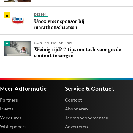
DESIGN
Unox weer sponsor bij
marathonschaatsen
CONTENTMARKETING
Weinig tijd? 7 tips om toch voor goede
content te zorgen
Meer Adformatie
Service & Contact
Partners
Contact
Events
Abonneren
Vacatures
Teamabonnementen
Whitepapers
Adverteren