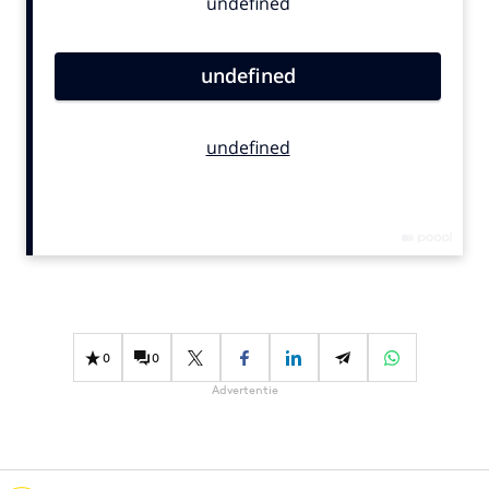
Bureaus
Campagnes
Carriere
Contentmarketing
Craft
Customer Experience
Data & Insights
Design
Digital transformation
Diversiteit
Effectiviteit
0
0
Gedragsverandering
Advertentie
Influencer marketing
Interne communicatie
Martech