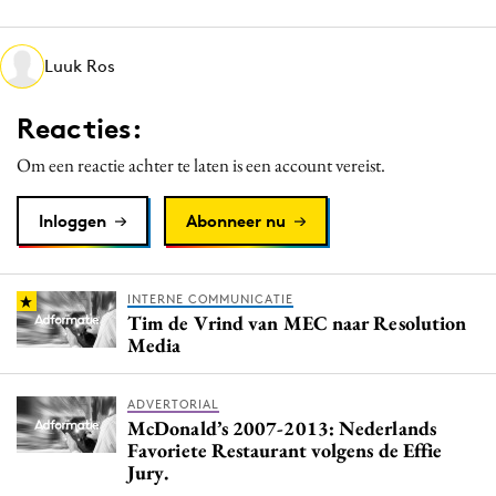
Media
Merkstrategie
Luuk Ros
PR
Reacties:
Programmatic
Purpose Marketing
Om een reactie achter te laten is een account vereist.
Reputatie & crisis
Inloggen
Abonneer nu
INTERNE COMMUNICATIE
Tim de Vrind van MEC naar Resolution
Media
ADVERTORIAL
McDonald’s 2007-2013: Nederlands
Favoriete Restaurant volgens de Effie
Jury.