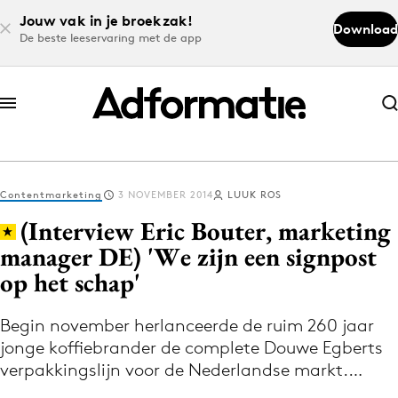
Jouw vak in je broekzak!
Download
De beste leeservaring met de app
Abonneer nu
Abonneer nu
Contentmarketing
3 NOVEMBER 2014
LUUK ROS
Log in
(Interview Eric Bouter, marketing
manager DE) 'We zijn een signpost
op het schap'
Download de app
Volg het laatste nieuws via de Adformatie
Begin november herlanceerde de ruim 260 jaar
Nieuws app
jonge koffiebrander de complete Douwe Egberts
verpakkingslijn voor de Nederlandse markt.…