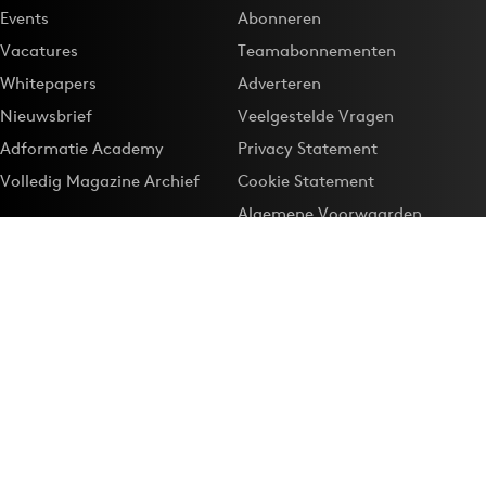
Events
Abonneren
Vacatures
Teamabonnementen
Whitepapers
Adverteren
Nieuwsbrief
Veelgestelde Vragen
Adformatie Academy
Privacy Statement
Volledig Magazine Archief
Cookie Statement
Algemene Voorwaarden
Onze app
Maak Adformatie.nl je
Google-favoriet
Privacyinstellingen
Download de
Adformatie Nieuws App