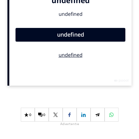
Bureaus
Campagnes
Carriere
Contentmarketing
Craft
Customer Experience
Data & Insights
Design
Digital transformation
Diversiteit
Effectiviteit
Gedragsverandering
0
0
Influencer marketing
Advertentie
Interne communicatie
Martech