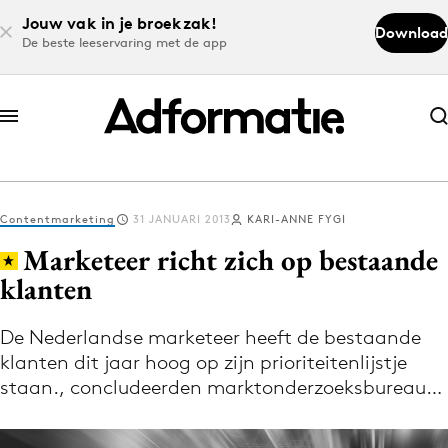
Jouw vak in je broekzak!
Download
De beste leeservaring met de app
Abonneer nu
Abonneer nu
Contentmarketing
31 JANUARI 2013
KARI-ANNE FYGI
Log in
Marketeer richt zich op bestaande
klanten
Download de app
Volg het laatste nieuws via de Adformatie
De Nederlandse marketeer heeft de bestaande
klanten dit jaar hoog op zijn prioriteitenlijstje
Nieuws app
staan., concludeerden marktonderzoeksbureau…