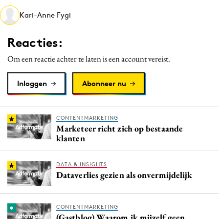
Media
Kari-Anne Fygi
Merkstrategie
Reacties:
PR
Programmatic
Om een reactie achter te laten is een account vereist.
Purpose Marketing
Inloggen
Abonneer nu
Reputatie & crisis
CONTENTMARKETING
Marketeer richt zich op bestaande
klanten
DATA & INSIGHTS
Dataverlies gezien als onvermijdelijk
CONTENTMARKETING
(Gastblog) Waarom ik mijzelf geen