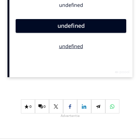
Bureaus
Campagnes
Carriere
Contentmarketing
Craft
Customer Experience
Data & Insights
Design
Digital transformation
Diversiteit
Effectiviteit
0
0
Gedragsverandering
Advertentie
Influencer marketing
Interne communicatie
Martech