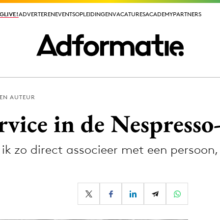
GLIVE!
GLIVE!
ADVERTEREN
ADVERTEREN
EVENTS
EVENTS
OPLEIDINGEN
OPLEIDINGEN
VACATURES
VACATURES
ACADEMY
ACADEMY
PARTNERS
PARTNERS
EN AUTEUR
ieuws app
rvice in de Nespresso
e ik zo direct associeer met een persoon
Media
ormation
Merkstrategie
PR