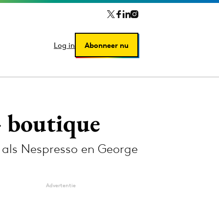
Log in
Log in
Abonneer nu
Abonneer nu
- boutique
, als Nespresso en George
Advertentie