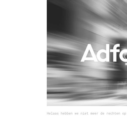
Carriere
Effectiviteit
Contentmarketing
Gedragsverand
Craft
Influencer mar
Customer Experience
Interne commu
Data & Insights
Martech
Helaas hebben we niet meer de rechten op