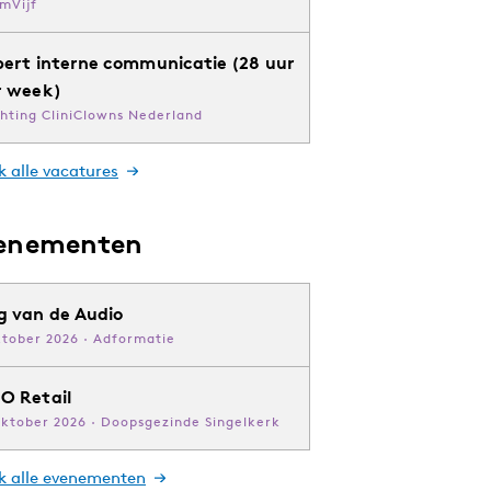
mVijf
pert interne communicatie (28 uur
r week)
chting CliniClowns Nederland
k alle vacatures
enementen
g van de Audio
ktober 2026 · Adformatie
O Retail
oktober 2026 · Doopsgezinde Singelkerk
jk alle evenementen