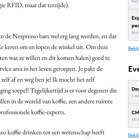
Vor
ie RFID, maar dat terzijde).
Ex
pe
Sti
in de Nespresso bars wel erg lang werden, en dat
Ze keren om en lopen de winkel uit. Om deze
Bekij
eten wat ze willen en dit komen halen) goed te
Ev
rvice area in het leven geroepen. Je pakt de
 zelf af en weg ben je! Ik mocht het zelf
Da
ging soepel! Tegelijkertijd is er voor degenen die
1 o
llen in de wereld van koffie, een andere ruimte
ofessionele koffie-experts.
CM
13 
so koffie drinken tot een wetenschap heeft
Beki