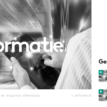
Programmatic
ering
Purpose Marketing
keting
Reputatie & crisis
nicatie
Ge
 de originele afbeelding
© adformatie