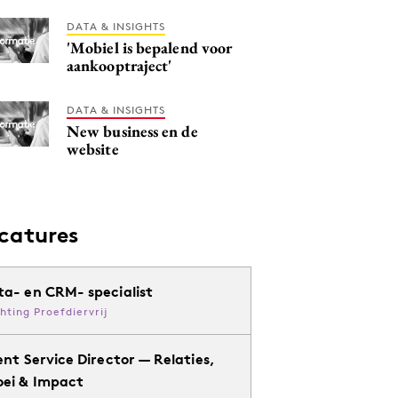
DATA & INSIGHTS
'Mobiel is bepalend voor
aankooptraject'
DATA & INSIGHTS
New business en de
website
catures
ta- en CRM- specialist
chting Proefdiervrij
ent Service Director — Relaties,
oei & Impact