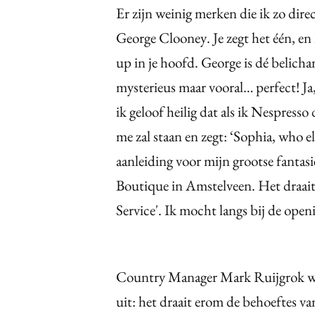
Er zijn weinig merken die ik zo dire
George Clooney. Je zegt het één, en 
up in je hoofd. George is dé belicham
mysterieus maar vooral… perfect! J
ik geloof heilig dat als ik Nespress
me zal staan en zegt: ‘Sophia, who el
aanleiding voor mijn grootse fanta
Boutique in Amstelveen. Het draait 
Service'. Ik mocht langs bij de ope
Country Manager Mark Ruijgrok was
uit: het draait erom de behoeftes va