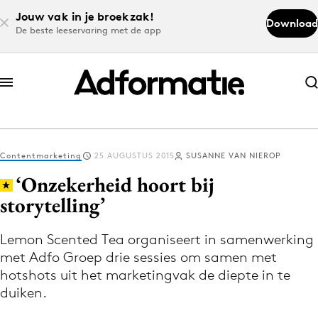
Jouw vak in je broekzak!
Download
De beste leeservaring met de app
Abonneer nu
Abonneer nu
Contentmarketing
25 AUGUSTUS 2015
SUSANNE VAN NIEROP
Log in
‘Onzekerheid hoort bij
storytelling’
Download de app
Volg het laatste nieuws via de Adformatie
Lemon Scented Tea organiseert in samenwerking
met Adfo Groep drie sessies om samen met
Nieuws app
hotshots uit het marketingvak de diepte in te
duiken.