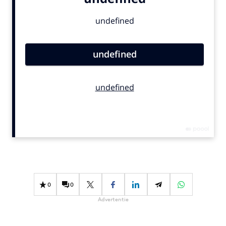
Bureaus
Campagnes
Carriere
Contentmarketing
Craft
Customer Experience
Data & Insights
Design
Digital transformation
Diversiteit
Effectiviteit
Gedragsverandering
0
0
Influencer marketing
Advertentie
Interne communicatie
Martech