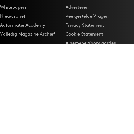
Whitepapers
Adverteren
Nieuwsbrief
Veelgestelde Vragen
Adformatie Academy
Privacy Statement
Volledig Magazine Archief
Cookie Statement
Algemene Voorwaarden
Onze app
Maak Adformatie.nl je
Google-favoriet
Privacyinstellingen
Download de
Adformatie Nieuws App