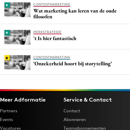
CONTENTMARKETING
Wat marketing kan leren van de oude
filosofen
MERKSTRATEGIE
't Is hier fantastisch
CONTENTMARKETING
‘Onzekerheid hoort bij storytelling’
Meer Adformatie
Service & Contact
Partners
Contact
Events
Abonneren
Vacatures
Teamabonnementen