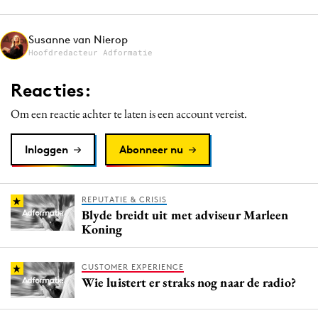
Media
Merkstrategie
Susanne van Nierop
Hoofdredacteur Adformatie
PR
Programmatic
Reacties:
Purpose Marketing
Om een reactie achter te laten is een account vereist.
Reputatie & crisis
Inloggen
Abonneer nu
REPUTATIE & CRISIS
Blyde breidt uit met adviseur Marleen
Koning
CUSTOMER EXPERIENCE
Wie luistert er straks nog naar de radio?