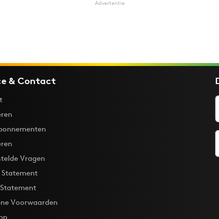
Advertentie
ce & Contact
t
ren
bonnementen
eren
stelde Vragen
y Statement
 Statement
ne Voorwaarden
pp