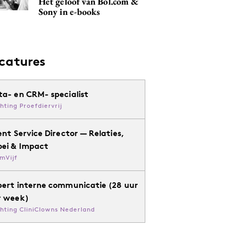
Het geloof van Bol.com &
Sony in e-books
catures
ta- en CRM- specialist
chting Proefdiervrij
ent Service Director — Relaties,
oei & Impact
mVijf
pert interne communicatie (28 uur
r week)
chting CliniClowns Nederland