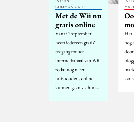
INTERNE
INFL
COMMUNICATIE
MAR
Met de Wii nu
Oo
gratis online
mo
Vanaf 1 september
Het 
heeft iedereen gratis*
nog 
toegang tot het
door
internetkanaal van Wii,
blog
zodat nog meer
mark
huishoudens online
kan z
kunnen gaan via hun…