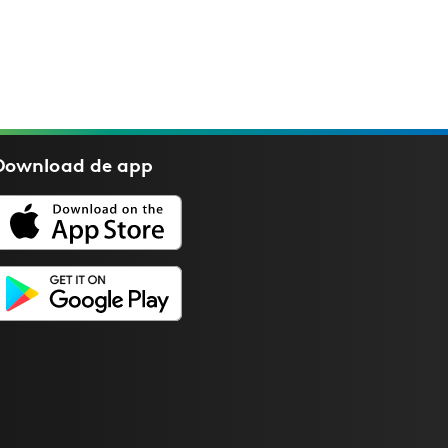
Download de
app