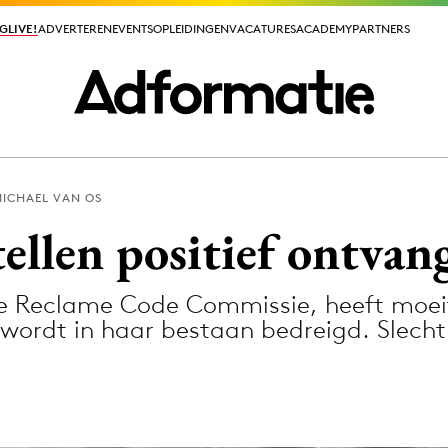
GLIVE!
GLIVE!
ADVERTEREN
ADVERTEREN
EVENTS
EVENTS
OPLEIDINGEN
OPLEIDINGEN
VACATURES
VACATURES
ACADEMY
ACADEMY
PARTNERS
PARTNERS
ICHAEL VAN OS
ieuws app
llen positief ontvan
 Reclame Code Commissie, heeft moei
wordt in haar bestaan bedreigd. Slech
Media
ormation
Merkstrategie
PR