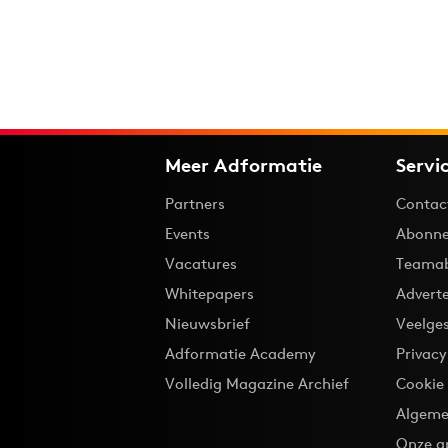
Meer Adformatie
Servi
Partners
Contac
Events
Abonne
Vacatures
Teama
Whitepapers
Advert
Nieuwsbrief
Veelge
Adformatie Academy
Privac
Volledig Magazine Archief
Cookie
Algeme
Onze a