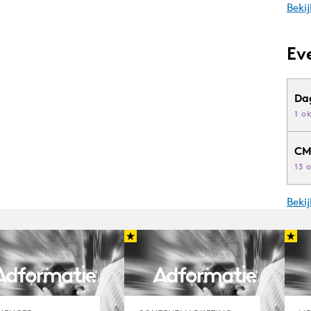
Bekij
Ev
Da
1 o
CM
13 
Beki