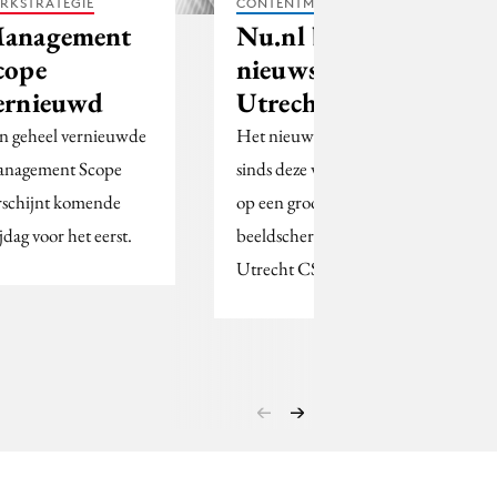
RKSTRATEGIE
CONTENTMARKETING
anagement
Nu.nl brengt
cope
nieuws op
ernieuwd
Utrecht CS
n geheel vernieuwde
Het nieuws van Nu.nl is
nagement Scope
sinds deze week volgen
rschijnt komende
op een groot
jdag voor het eerst.
beeldscherm op
Utrecht CS.