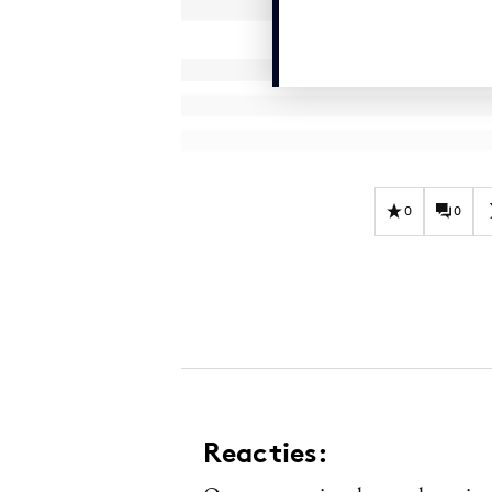
0
0
Reacties: