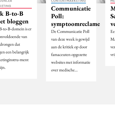
UENCER
CONTENTMARKETING
ME
KETING
Communicatie
M
k B-to-B
Poll:
S
et bloggen
symptoomreclame
v
B-to-B-domein is er
De Communicatie Poll
Ee
onvoldoende van
van deze week is gewijd
Ma
drongen dat
aan de kritiek op door
ve
gen een belangrijk
famaceuten opgezette
vri
etinginstru-ment
websites met informatie
ijn.
over medische…