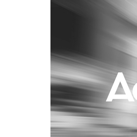
Carriere
Effectiviteit
Contentmarketing
Gedragsverand
Craft
Influencer mar
Customer Experience
Interne commu
Data & Insights
Martech