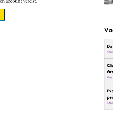
een account vereist.
Va
Da
Sti
Cli
Gr
Vor
Ex
pe
Sti