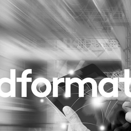
Programmatic
ering
Purpose Marketing
keting
Reputatie & crisis
nicatie