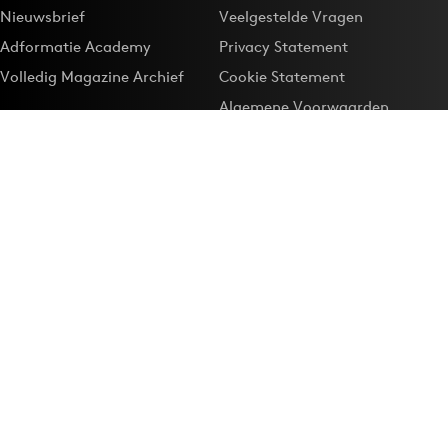
Nieuwsbrief
Veelgestelde Vragen
Adformatie Academy
Privacy Statement
Volledig Magazine Archief
Cookie Statement
Algemene Voorwaarden
Onze app
Maak Adformatie.nl je
Google-favoriet
Privacyinstellingen
Download de
Adformatie Nieuws App