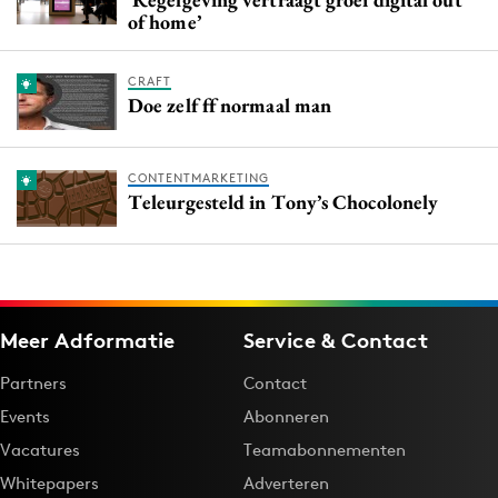
of home’
CRAFT
Doe zelf ff normaal man
CONTENTMARKETING
Teleurgesteld in Tony’s Chocolonely
Meer Adformatie
Service & Contact
Partners
Contact
Events
Abonneren
Vacatures
Teamabonnementen
Whitepapers
Adverteren