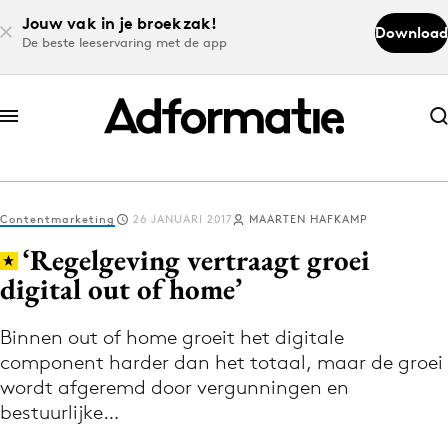
Jouw vak in je broekzak!
Download
De beste leeservaring met de app
Abonneer nu
Abonneer nu
Contentmarketing
26 JANUARI 2017
MAARTEN HAFKAMP
Log in
‘Regelgeving vertraagt groei
digital out of home’
Download de app
Volg het laatste nieuws via de Adformatie
Binnen out of home groeit het digitale
component harder dan het totaal, maar de groei
Nieuws app
wordt afgeremd door vergunningen en
bestuurlijke…