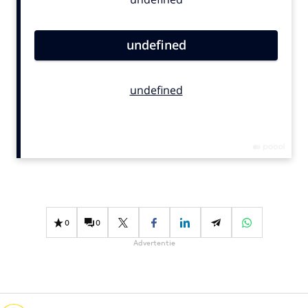
Bureaus
Campagnes
Carriere
Contentmarketing
Craft
Customer Experience
Data & Insights
Design
Digital transformation
Diversiteit
Effectiviteit
0
0
Gedragsverandering
Advertentie
Influencer marketing
Interne communicatie
Martech