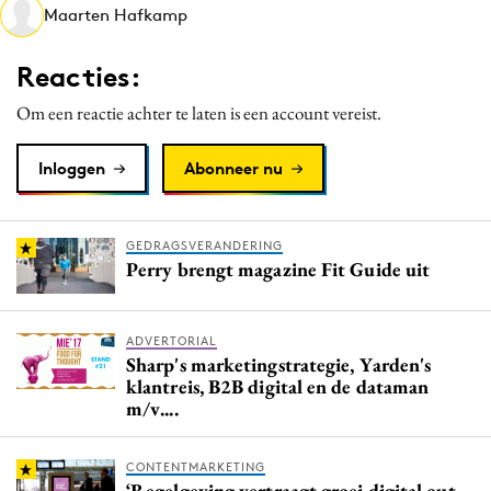
Maarten Hafkamp
Media
Merkstrategie
Reacties:
PR
Om een reactie achter te laten is een account vereist.
Programmatic
Purpose Marketing
Inloggen
Abonneer nu
Reputatie & crisis
GEDRAGSVERANDERING
Perry brengt magazine Fit Guide uit
ADVERTORIAL
Sharp's marketingstrategie, Yarden's
klantreis, B2B digital en de dataman
m/v....
CONTENTMARKETING
‘Regelgeving vertraagt groei digital out