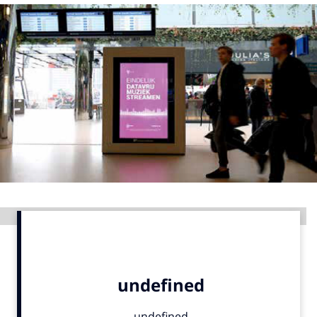
Menu
Home
9 sept: GenAI-training
12 nov: MarketingLive!
Adverteren
Events
Opleidingen
Vacatures
Advertentie
Academy
Partners
Topics
Artificial Intelligence