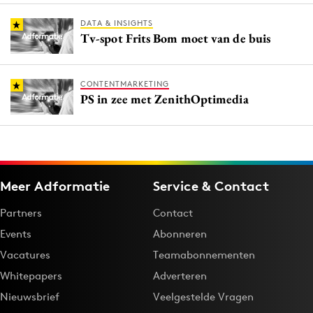
DATA & INSIGHTS
Tv-spot Frits Bom moet van de buis
CONTENTMARKETING
PS in zee met ZenithOptimedia
Meer Adformatie
Service & Contact
Partners
Contact
Events
Abonneren
Vacatures
Teamabonnementen
Whitepapers
Adverteren
Nieuwsbrief
Veelgestelde Vragen