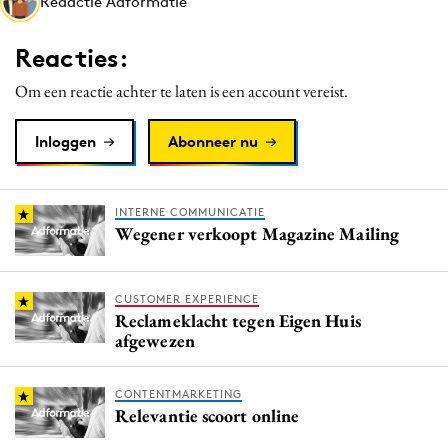
Redactie Adformatie
Media
Merkstrategie
Reacties:
PR
Om een reactie achter te laten is een account vereist.
Programmatic
Purpose Marketing
Inloggen
Abonneer nu
Reputatie & crisis
INTERNE COMMUNICATIE
Wegener verkoopt Magazine Mailing
CUSTOMER EXPERIENCE
Reclameklacht tegen Eigen Huis
afgewezen
CONTENTMARKETING
Relevantie scoort online