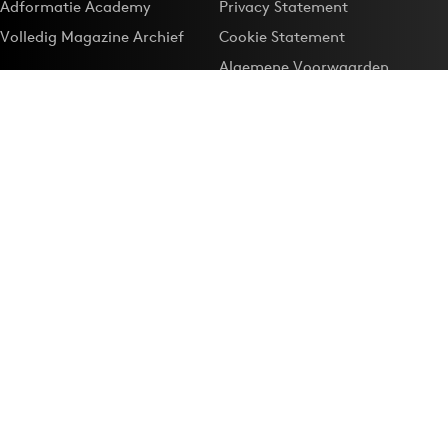
Adformatie Academy
Privacy Statement
Volledig Magazine Archief
Cookie Statement
Algemene Voorwaarden
Onze app
Maak Adformatie.nl je
Google-favoriet
Privacyinstellingen
Download de
Adformatie Nieuws App