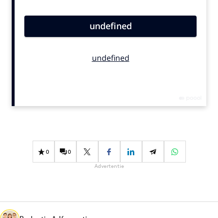
Bureaus
Campagnes
Carriere
Contentmarketing
Craft
Customer Experience
Data & Insights
Design
Digital transformation
Diversiteit
0
0
Effectiviteit
Advertentie
Gedragsverandering
Influencer marketing
Interne communicatie
Martech