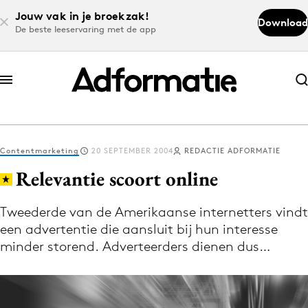
Jouw vak in je broekzak!
Download
De beste leeservaring met de app
Abonneer nu
Abonneer nu
Contentmarketing
20 SEPTEMBER 2004
REDACTIE ADFORMATIE
Log in
Relevantie scoort online
Tweederde van de Amerikaanse internetters vindt
Download de app
een advertentie die aansluit bij hun interesse
Volg het laatste nieuws via de Adformatie
minder storend. Adverteerders dienen dus…
Nieuws app