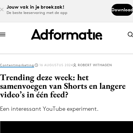
Jouw vak in je broekzak!
Download
De beste leeservaring met de app
Abonneer nu
Abonneer nu
Contentmarketing
16 AUGUSTUS 2024
ROBERT WITHAGEN
Log in
Trending deze week: het
samenvoegen van Shorts en langere
video’s in één feed?
Download de app
Volg het laatste nieuws via de Adformatie
Een interessant YouTube experiment.
Nieuws app