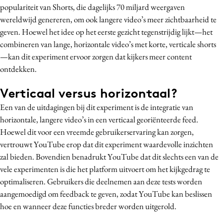
populariteit van Shorts, die dagelijks 70 miljard weergaven
Media
wereldwijd genereren, om ook langere video’s meer zichtbaarheid te
Merkstrategie
geven. Hoewel het idee op het eerste gezicht tegenstrijdig lijkt—het
PR
combineren van lange, horizontale video’s met korte, verticale shorts
Programmatic
—kan dit experiment ervoor zorgen dat kijkers meer content
ontdekken.
Purpose Marketing
Reputatie & crisis
Verticaal versus horizontaal?
Een van de uitdagingen bij dit experiment is de integratie van
horizontale, langere video’s in een verticaal georiënteerde feed.
Hoewel dit voor een vreemde gebruikerservaring kan zorgen,
vertrouwt YouTube erop dat dit experiment waardevolle inzichten
zal bieden. Bovendien benadrukt YouTube dat dit slechts een van de
vele experimenten is die het platform uitvoert om het kijkgedrag te
optimaliseren. Gebruikers die deelnemen aan deze tests worden
aangemoedigd om feedback te geven, zodat YouTube kan beslissen
hoe en wanneer deze functies breder worden uitgerold.