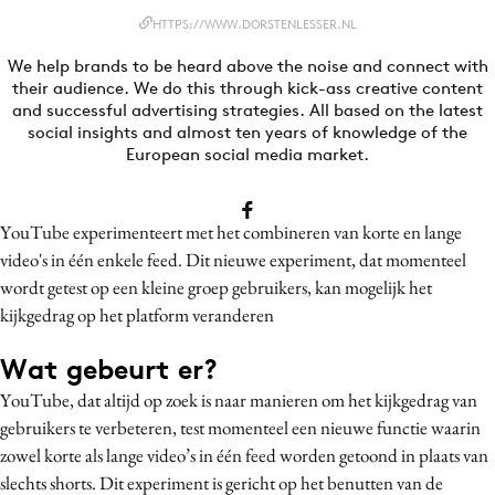
Bureaus
HTTPS://WWW.DORSTENLESSER.NL
Campagnes
We help brands to be heard above the noise and connect with
Carriere
their audience. We do this through kick-ass creative content
and successful advertising strategies. All based on the latest
Contentmarketing
social insights and almost ten years of knowledge of the
Craft
European social media market.
Customer Experience
Data & Insights
YouTube experimenteert met het combineren van korte en lange
Design
video's in één enkele feed. Dit nieuwe experiment, dat momenteel
wordt getest op een kleine groep gebruikers, kan mogelijk het
Digital transformation
kijkgedrag op het platform veranderen
Diversiteit
Effectiviteit
Wat gebeurt er?
Gedragsverandering
YouTube, dat altijd op zoek is naar manieren om het kijkgedrag van
Influencer marketing
gebruikers te verbeteren, test momenteel een nieuwe functie waarin
Interne communicatie
zowel korte als lange video’s in één feed worden getoond in plaats van
slechts shorts. Dit experiment is gericht op het benutten van de
Martech