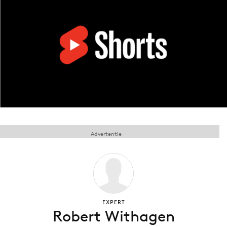
Menu
Home
9 sept: GenAI-training
12 nov: MarketingLive!
Adverteren
Events
Advertentie
Opleidingen
Vacatures
Academy
Partners
Topics
EXPERT
Robert Withagen
Artificial Intelligence