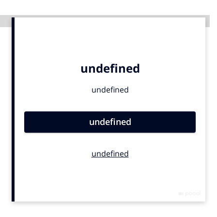
Advertentie
Menu
Home
9 sept: GenAI-training
12 nov: MarketingLive!
Adverteren
Events
Opleidingen
Vacatures
Academy
Partners
Topics
Artificial Intelligence