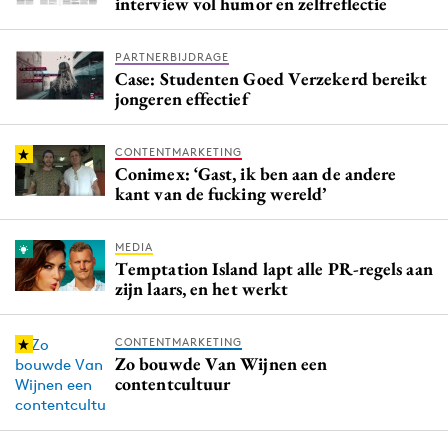
interview vol humor en zelfreflectie
Media
Merkstrategie
PARTNERBIJDRAGE
Case: Studenten Goed Verzekerd bereikt
PR
jongeren effectief
Programmatic
Purpose Marketing
CONTENTMARKETING
Reputatie & crisis
Conimex: ‘Gast, ik ben aan de andere
kant van de fucking wereld’
MEDIA
Temptation Island lapt alle PR-regels aan
zijn laars, en het werkt
CONTENTMARKETING
Zo bouwde Van Wijnen een
contentcultuur