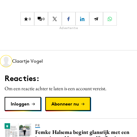
Bureaus
Campagnes
0
0
Carriere
Advertentie
Contentmarketing
Craft
Customer Experience
Data & Insights
Claartje Vogel
Design
Reacties:
Digital transformation
Om een reactie achter te laten is een account vereist.
Diversiteit
Effectiviteit
Inloggen
Abonneer nu
Gedragsverandering
Influencer marketing
Interne communicatie
PR
Femke Halsema begint glansrijk met een
Martech