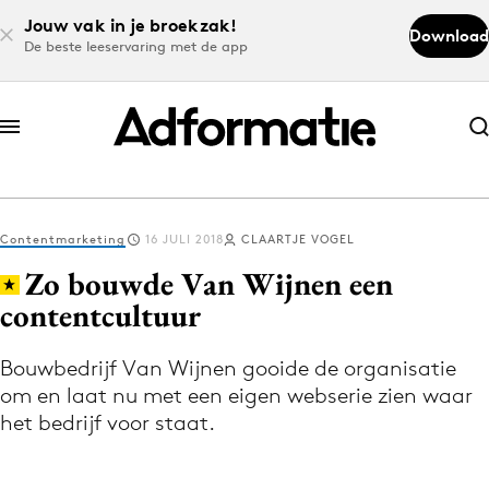
Jouw vak in je broekzak!
Download
De beste leeservaring met de app
Abonneer nu
Abonneer nu
Contentmarketing
16 JULI 2018
CLAARTJE VOGEL
Log in
Zo bouwde Van Wijnen een
contentcultuur
Download de app
Volg het laatste nieuws via de Adformatie
Bouwbedrijf Van Wijnen gooide de organisatie
om en laat nu met een eigen webserie zien waar
Nieuws app
het bedrijf voor staat.