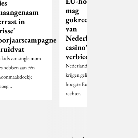
EU-hof: België
ies
mag
naangenaam
gokreclames
errast in
van
risse'
Nederlandse
oorjaarscampagne
casino's niet
ruidvat
verbieden
 kids van single mom
Nederlandse casino's
es hebben aan één
krijgen gelijk van de
hoonmaakdoekje
hoogste Europese
noeg...
rechter.