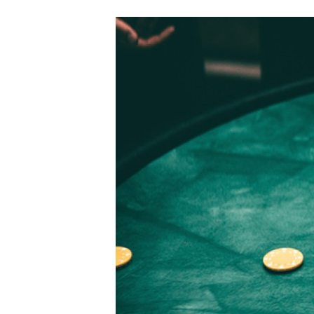
Carriere
Effectiviteit
Contentmarketing
Gedragsverand
Craft
Influencer mar
Customer Experience
Interne commu
Data & Insights
Martech