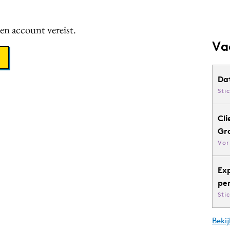
een account vereist.
Va
Da
Sti
Cli
Gr
Vor
Ex
pe
Sti
Bekij