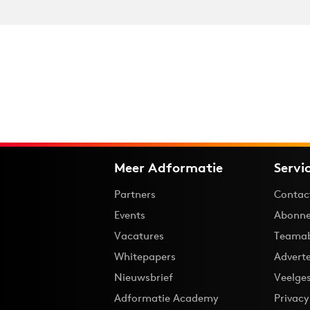
Meer Adformatie
Servi
Partners
Contac
Events
Abonne
Vacatures
Teama
Whitepapers
Advert
Nieuwsbrief
Veelge
Adformatie Academy
Privac