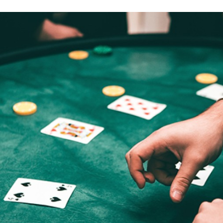
Programmatic
ering
Purpose Marketing
keting
Reputatie & crisis
nicatie