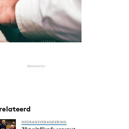
Advertentie
relateerd
GEDRAGSVERANDERING
'Het uitdijende apparaat