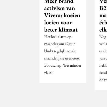
Meer brand
Ve
activism van
B2
Vivera: koeien
ma
loeien voor
éc
beter klimaat
elk
Het loei-alarm op
Nog 
maandag om 12 uur
veel
klinkt tegelijk met de
onde
maandelijkse sirenetest.
van 
Boodschap: ‘Eet minder
hebb
vlees!’
eend
de vr