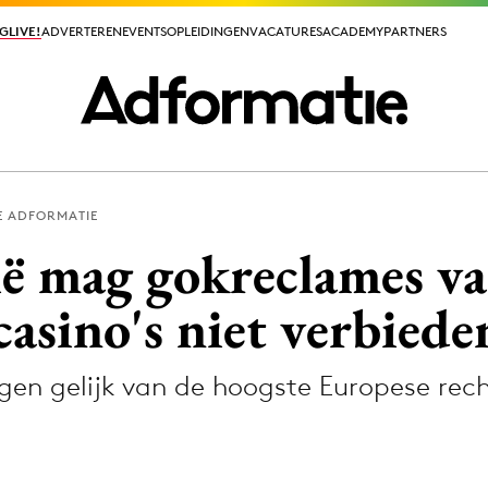
GLIVE!
GLIVE!
ADVERTEREN
ADVERTEREN
EVENTS
EVENTS
OPLEIDINGEN
OPLEIDINGEN
VACATURES
VACATURES
ACADEMY
ACADEMY
PARTNERS
PARTNERS
E ADFORMATIE
ieuws app
ië mag gokreclames v
asino's niet verbiede
jgen gelijk van de hoogste Europese rech
Media
ormation
Merkstrategie
PR