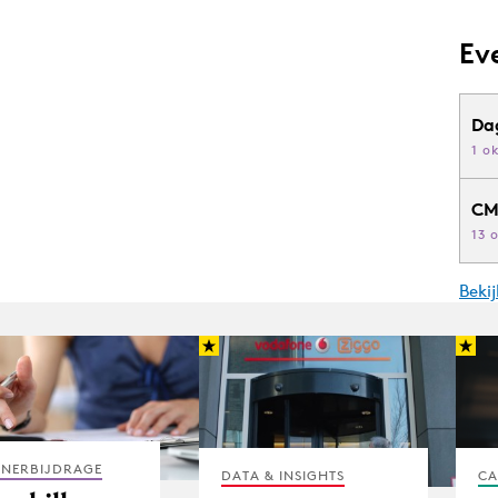
Ev
Da
1 o
CM
13 
Beki
TNERBIJDRAGE
CA
DATA & INSIGHTS