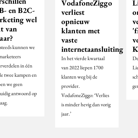
rschillen
L
VodafoneZiggo
B- en B2C-
o
verliest
rketing wel
v
opnieuw
ht van
'f
klanten met
aar?
v
vaste
steeds kunnen we
K
internetaansluiting
 marketeers
De
In het vierde kwartaal
rverdelen in één
Li
van 2022 liepen 1700
de twee kampen en
sc
klanten weg bij de
en we geen
ge
provider.
uidig antwoord op
VodafoneZiggo: ‘Verlies
aag.
is minder hevig dan vorig
jaar.’