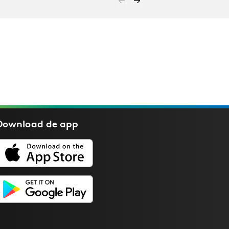
Download de
app