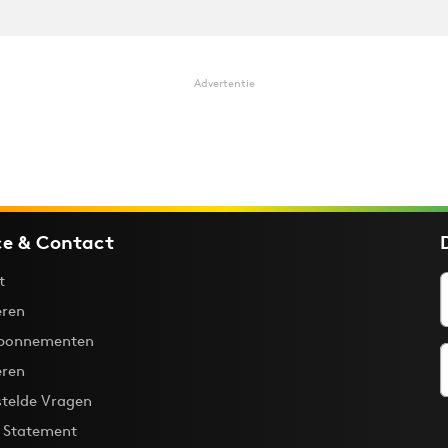
Advertentie
ce & Contact
t
ren
bonnementen
eren
stelde Vragen
y Statement