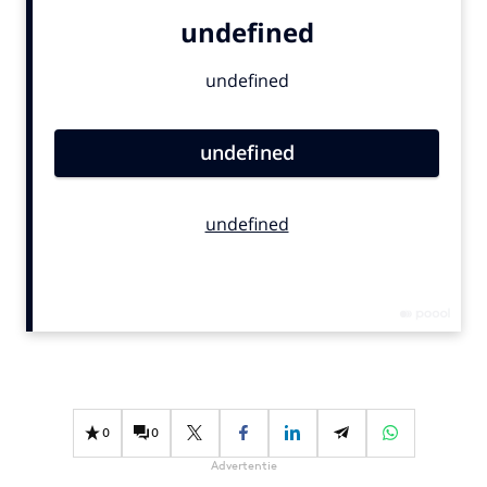
Bureaus
Campagnes
Carriere
Contentmarketing
Craft
Customer Experience
Data & Insights
Design
Digital transformation
Diversiteit
Effectiviteit
Gedragsverandering
Influencer marketing
0
0
Interne communicatie
Advertentie
Martech