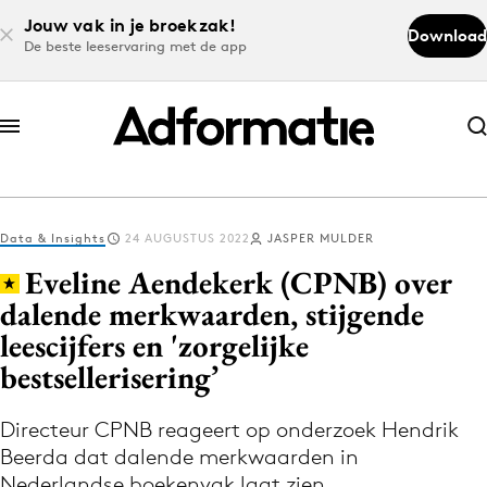
Jouw vak in je broekzak!
Download
De beste leeservaring met de app
Abonneer nu
Abonneer nu
Data & Insights
24 AUGUSTUS 2022
JASPER MULDER
Log in
Eveline Aendekerk (CPNB) over
dalende merkwaarden, stijgende
leescijfers en 'zorgelijke
Download de app
Volg het laatste nieuws via de Adformatie
bestsellerisering’
Nieuws app
Directeur CPNB reageert op onderzoek Hendrik
Beerda dat dalende merkwaarden in
Nederlandse boekenvak laat zien.