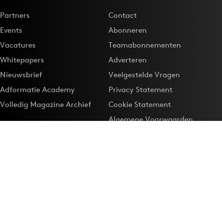
Partners
Contact
Events
Abonneren
Vacatures
Teamabonnementen
Whitepapers
Adverteren
Nieuwsbrief
Veelgestelde Vragen
Adformatie Academy
Privacy Statement
Volledig Magazine Archief
Cookie Statement
Algemene Voorwaarden
Onze app
Maak Adformatie.nl je
Google-favoriet
Privacyinstellingen
Download de
Adformatie Nieuws App