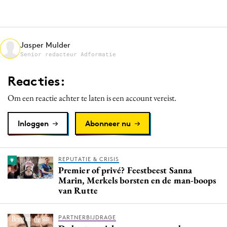
Media
Merkstrategie
PR
Jasper Mulder
Senior redacteur Adformatie
Programmatic
Purpose Marketing
Reacties:
Reputatie & crisis
Om een reactie achter te laten is een account vereist.
Inloggen
Abonneer nu
REPUTATIE & CRISIS
Premier of privé? Feestbeest Sanna
Marin, Merkels borsten en de man-boops
van Rutte
PARTNERBIJDRAGE