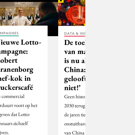
MPAGNES
DATA & INSIGHTS
ieuwe Lotto-
De toekomst
ampagne:
van marketing
obert
is nu al in
ranenborg
China: ‘Je
hef-kok in
gelooft je ogen
ruckerscafé
niet!’
 commercial
Geen historicus kan in
rduurt voort op het
2030 terugblikken op
geven dat Lotto-
de jaren tien zonder de
nnaars zichzelf
onstuitbare opkomst
jven.
van China te noemen.