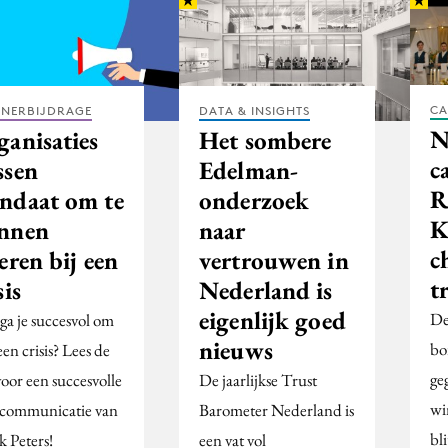
CA
TNERBIJDRAGE
DATA & INSIGHTS
N
ganisaties
Het sombere
c
ssen
Edelman-
R
ndaat om te
onderzoek
K
nnen
naar
c
eren bij een
vertrouwen in
t
sis
Nederland is
eigenlijk goed
De
ga je succesvol om
nieuws
bo
en crisis? Lees de
ge
voor een succesvolle
De jaarlijkse Trust
wi
iscommunicatie van
Barometer Nederland is
bli
k Peters!
een vat vol