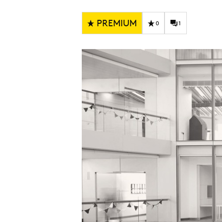
Carriere
Effectiviteit
Contentmarketing
Gedragsverand
PREMIUM
0
1
Craft
Influencer mar
Customer Experience
Interne commu
Data & Insights
Martech