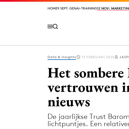
HOME
HOME
9 SEPT: GENAI-TRAINING
9 SEPT: GENAI-TRAINING
12 NOV: MARKETIN
12 NOV: MARKETIN
Data & Insights
13 FEBRUARI 2020
JASP
Volg het laatste nieuws via de Adformatie N
Het sombere 
vertrouwen in
Topics
nieuws
Artificial Intelligence
Design
Bureaus
Digital transf
De jaarlijkse Trust Baro
Campagnes
Diversiteit
lichtpuntjes. Een relative