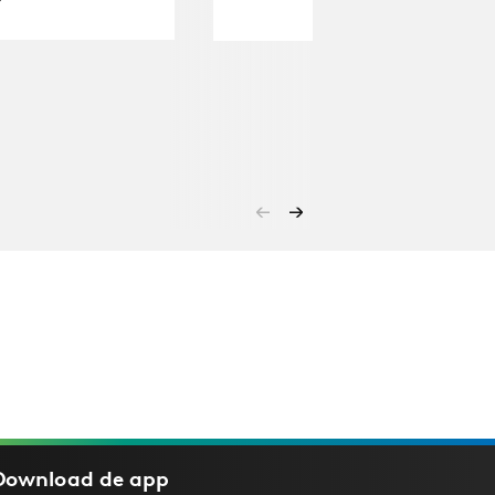
Download de
app