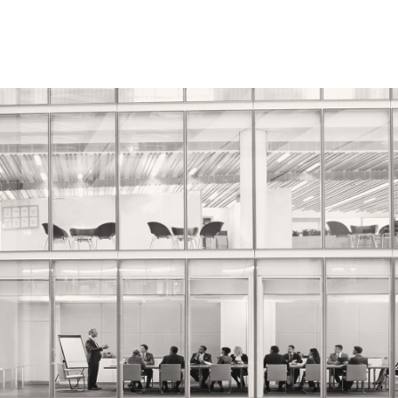
Programmatic
ering
Purpose Marketing
keting
Reputatie & crisis
nicatie