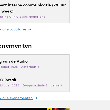
pert interne communicatie (28 uur
r week)
chting CliniClowns Nederland
k alle vacatures
enementen
g van de Audio
ktober 2026 · Adformatie
O Retail
oktober 2026 · Doopsgezinde Singelkerk
jk alle evenementen