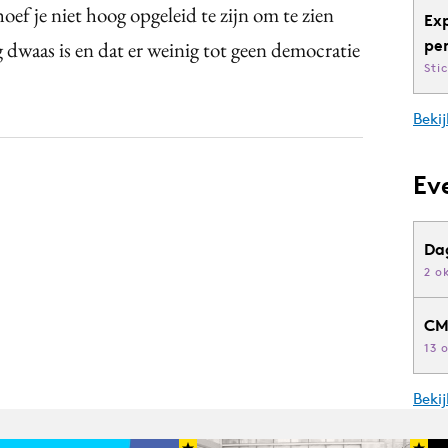
oef je niet hoog opgeleid te zijn om te zien
Ex
pe
 dwaas is en dat er weinig tot geen democratie
Sti
Bekij
Ev
Da
2 o
CM
13 
Beki