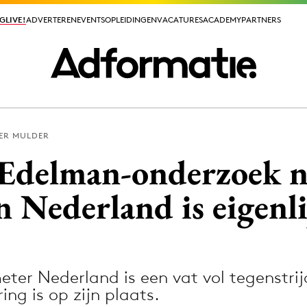
GLIVE!
GLIVE!
ADVERTEREN
ADVERTEREN
EVENTS
EVENTS
OPLEIDINGEN
OPLEIDINGEN
VACATURES
VACATURES
ACADEMY
ACADEMY
PARTNERS
PARTNERS
ER MULDER
ieuws app
Edelman-onderzoek n
 Nederland is eigenl
Media
ormation
Merkstrategie
meter Nederland is een vat vol tegenstr
PR
ring is op zijn plaats.