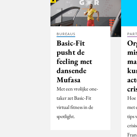
BUREAUS
PAR
Basic-Fit
Or
pusht de
mi
feeling met
ma
dansende
ku
Mufasa
act
cri
Met een vrolijke one-
taker zet Basic-Fit
Hoe 
virtual fitness in de
met e
spotlight.
tips 
cris
Fran