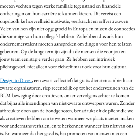
moeten vechten tegen sterke familiale tegenstand en financiële
ontberingen om hun carrière te kunnen kiezen. Dit vereist een
ongelooflijke hoeveelheid motivatie, veerkracht en zelfvertrouwen.
Velen van hen zijn niet opgegroeid in Europa en missen de connecties
die sommige van hun collega’s hebben. Ze hebben dus ook hun
ondernemerstalent moeten aanspreken om dingen voor hen te laten
gebeuren. Op de lange termijn zijn dit de mensen die voor jou en
jouw team een stapje verder gaan. Ze hebben een intrinsiek
plichtsgevoel, niet alleen voor zichzelf maar ook voor hun cultuur.
Design to Divest
, een zwart collectief dat gratis diensten aanbiedt aan
zwarte organisatoren, riep recentelijk op tot het ondersteunen van de
BLM-beweging door creatieven, om er vervolgens achter te komen
dat bijna alle inzendingen van niet-zwarte ontwerpers waren. Zonder
afbreuk te doen aan de bondgenoten, benadrukt dit de plicht die we
als creatieven hebben om te weten wanneer we plaats moeten maken
voor andermans verhalen, en te herkennen wanneer iets niet van ons
is. En wanneer dat het geval is, het promoten van mensen met een