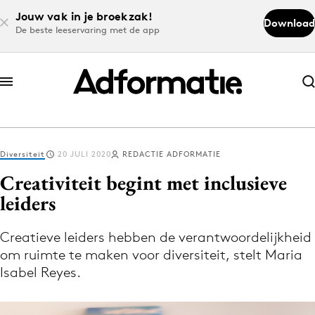
Jouw vak in je broekzak!
Download
De beste leeservaring met de app
Abonneer nu
Abonneer nu
Diversiteit
20 JULI 2020
REDACTIE ADFORMATIE
Log in
Creativiteit begint met inclusieve
leiders
Download de app
Volg het laatste nieuws via de Adformatie
Creatieve leiders hebben de verantwoordelijkheid
om ruimte te maken voor diversiteit, stelt Maria
Nieuws app
Isabel Reyes.