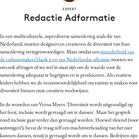
Bureaus
EXPERT
Redactie Adformatie
Campagnes
Carriere
Contentmarketing
In een multiculturele, superdiverse samenleving zoals die van
Craft
Nederland, moeten designers en creatieven de diversiteit van hun
samenleving vertegenwoordigen. Maar omdat een
meerderheid van
Customer Experience
de cultuurmakers blank is en van Nederlandse afkomst
, moeten we
Data & Insights
ons ook afvragen of we wel in staat zijn om de waarde voor de
Design
samenleving adequaat te begrijpen en te produceren. Als creatieve
Digital transformation
leiders hebben we de verantwoordelijkheid om ruimte te maken voor
Diversiteit
diversiteit binnen onze creatieve werkwijzen.
Effectiviteit
In de woorden van Verna Myers: 'Diversiteit wordt uitgenodigd op
Gedragsverandering
het feest, inclusie wordt gevraagd om te dansen'. Maar het gesprek
Influencer marketing
rond inclusie gaat verder dan gevraagd worden. Hoewel vleiend (voor
Interne communicatie
sommigen!), bevat de vraag zelf een machtsverhouding van het niet
kunnen dansen, tenzij je gevraagd wordt om te dansen. Bedrijven zijn
Martech