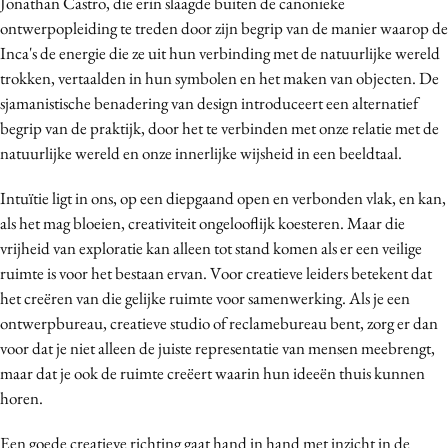
Jonathan Castro, die erin slaagde buiten de canonieke
ontwerpopleiding te treden door zijn begrip van de manier waarop de
Inca's de energie die ze uit hun verbinding met de natuurlijke wereld
trokken, vertaalden in hun symbolen en het maken van objecten
. De
sjamanistische
benadering van design introduceert een alternatief
begrip van de praktijk, door het te verbinden met onze relatie met de
natuurlijke wereld en onze innerlijke wijsheid in een beeldtaal.
Intuïtie ligt in ons, op een diepgaand open en verbonden vlak, en kan,
als het mag bloeien, creativiteit ongelooflijk koesteren. Maar die
vrijheid van exploratie kan alleen tot stand komen als er een veilige
ruimte is voor het bestaan ervan. Voor creatieve leiders betekent dat
het creëren van die gelijke ruimte voor samenwerking. Als je een
ontwerpbureau, creatieve studio of reclamebureau bent, zorg er dan
voor dat je niet alleen de juiste representatie van mensen meebrengt,
maar dat je ook de ruimte creëert waarin hun ideeën thuis kunnen
horen.
Een goede creatieve richting gaat hand in hand met inzicht in de