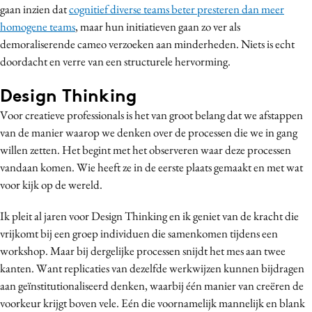
gaan inzien dat
cognitief diverse teams beter presteren dan meer
Media
homogene teams
, maar hun initiatieven gaan zo ver als
Merkstrategie
demoraliserende cameo verzoeken aan minderheden. Niets is echt
PR
doordacht en verre van een structurele hervorming.
Programmatic
Design Thinking
Purpose Marketing
Voor creatieve professionals is het van groot belang dat we afstappen
Reputatie & crisis
van de manier waarop we denken over de processen die we in gang
willen zetten. Het begint met het observeren waar deze processen
vandaan komen. Wie heeft ze in de eerste plaats gemaakt en met wat
voor kijk op de wereld.
Ik pleit al jaren voor Design Thinking en ik geniet van de kracht die
vrijkomt bij een groep individuen die samenkomen tijdens een
workshop. Maar bij dergelijke processen snijdt het mes aan twee
kanten. Want replicaties van dezelfde werkwijzen kunnen bijdragen
aan geïnstitutionaliseerd denken, waarbij één manier van creëren de
voorkeur krijgt boven vele. Eén die voornamelijk mannelijk en blank