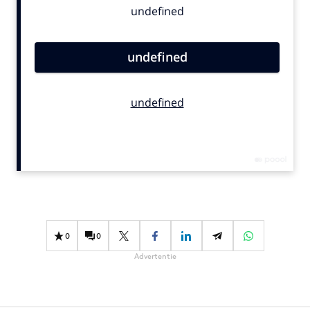
Bureaus
Campagnes
Carriere
Contentmarketing
Craft
Customer Experience
Data & Insights
Design
Digital transformation
Diversiteit
Effectiviteit
0
0
Gedragsverandering
Advertentie
Influencer marketing
Interne communicatie
Martech