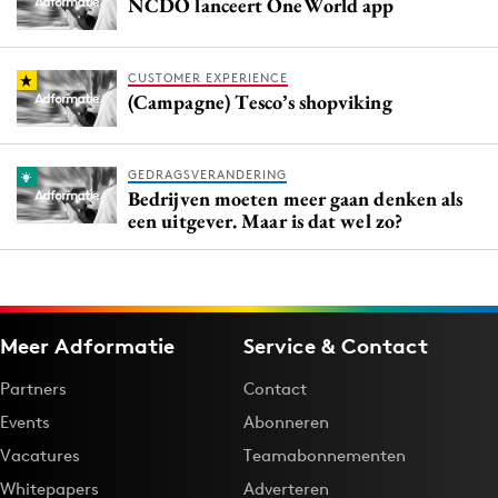
NCDO lanceert OneWorld app
CUSTOMER EXPERIENCE
(Campagne) Tesco’s shopviking
GEDRAGSVERANDERING
Bedrijven moeten meer gaan denken als
een uitgever. Maar is dat wel zo?
Meer Adformatie
Service & Contact
Partners
Contact
Events
Abonneren
Vacatures
Teamabonnementen
Whitepapers
Adverteren