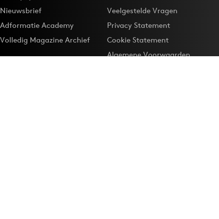
Nieuwsbrief
Veelgestelde Vragen
Adformatie Academy
Privacy Statement
Volledig Magazine Archief
Cookie Statement
Algemene Voorwaarden
Onze app
Maak Adformatie.nl je
Google-favoriet
Privacyinstellingen
Download de
Adformatie Nieuws App