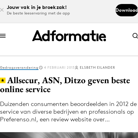
Jouw vak in je broekzak!
Download
De beste leeservaring met de app
Abonneer nu
Abonneer nu
Gedragsverandering
4 FEBRUARI 2013
ELSBETH EILANDER
Log in
Allsecur, ASN, Ditzo geven beste
online service
Download de app
Volg het laatste nieuws via de Adformatie
Duizenden consumenten beoordeelden in 2012 de
service van diverse bedrijven en professionals op
Nieuws app
Preferenso.nl, een review website over…