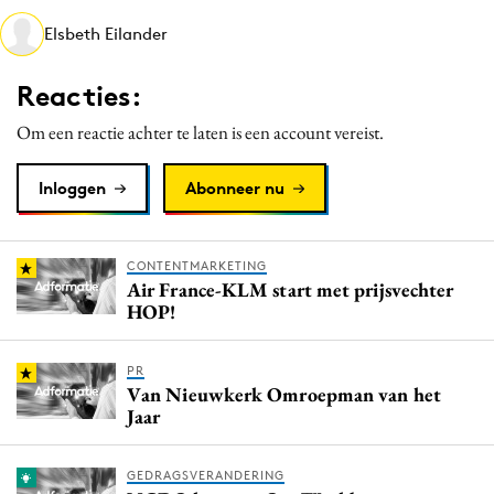
Media
Elsbeth Eilander
Merkstrategie
Reacties:
PR
Programmatic
Om een reactie achter te laten is een account vereist.
Purpose Marketing
Inloggen
Abonneer nu
Reputatie & crisis
CONTENTMARKETING
Air France-KLM start met prijsvechter
HOP!
PR
Van Nieuwkerk Omroepman van het
Jaar
GEDRAGSVERANDERING