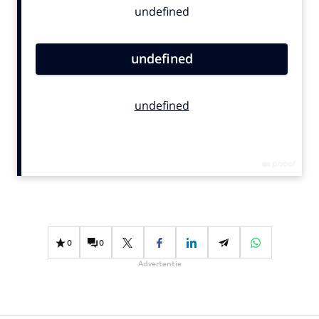
Bureaus
Campagnes
Carriere
Contentmarketing
Craft
Customer Experience
Data & Insights
Design
Digital transformation
Diversiteit
Effectiviteit
0
0
Gedragsverandering
Advertentie
Influencer marketing
Interne communicatie
Martech