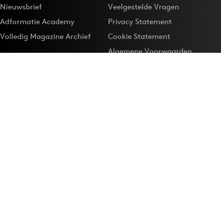
Nieuwsbrief
Veelgestelde Vragen
Adformatie Academy
Privacy Statement
Volledig Magazine Archief
Cookie Statement
Algemene Voorwaarden
Onze app
Maak Adformatie.nl je
Google-favoriet
Privacyinstellingen
Download de
Adformatie Nieuws App