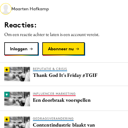
Media
Maarten Hafkamp
Merkstrategie
Reacties:
PR
Programmatic
Om een reactie achter te laten is een account vereist.
Purpose Marketing
Inloggen
Abonneer nu
Reputatie & crisis
REPUTATIE & CRISIS
Thank God It's Friday #TGIF
INFLUENCER MARKETING
Een doorbraak voorspellen
GEDRAGSVERANDERING
Contentindustrie blaakt van