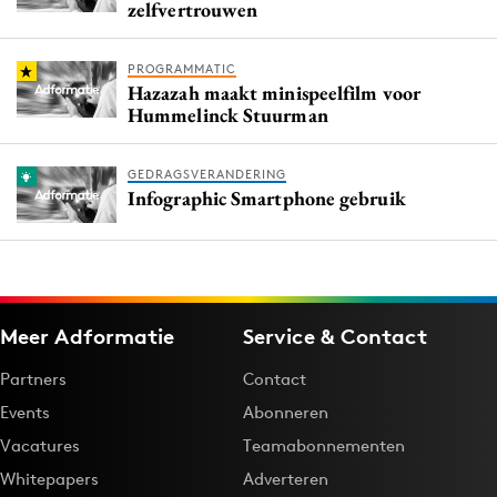
zelfvertrouwen
PROGRAMMATIC
Hazazah maakt minispeelfilm voor
Hummelinck Stuurman
GEDRAGSVERANDERING
Infographic Smartphone gebruik
Meer Adformatie
Service & Contact
Partners
Contact
Events
Abonneren
Vacatures
Teamabonnementen
Whitepapers
Adverteren