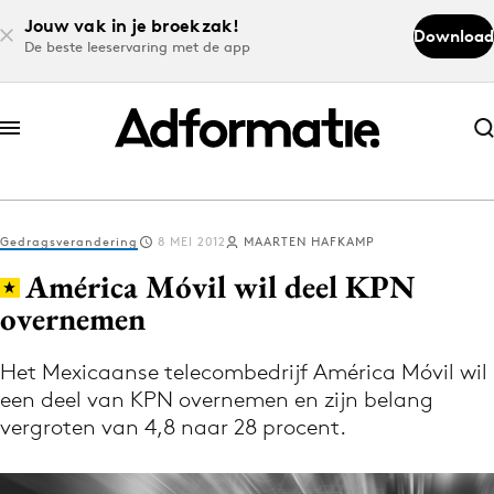
Jouw vak in je broekzak!
Download
De beste leeservaring met de app
Abonneer nu
Abonneer nu
Gedragsverandering
8 MEI 2012
MAARTEN HAFKAMP
Log in
América Móvil wil deel KPN
overnemen
Download de app
Volg het laatste nieuws via de Adformatie
Het Mexicaanse telecombedrijf América Móvil wil
een deel van KPN overnemen en zijn belang
Nieuws app
vergroten van 4,8 naar 28 procent.