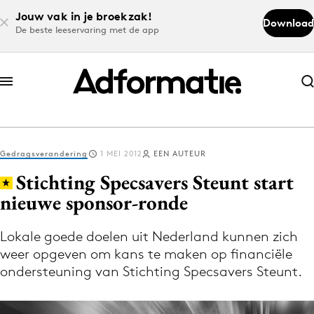
Jouw vak in je broekzak!
Download
De beste leeservaring met de app
Abonneer nu
Abonneer nu
Gedragsverandering
1 MEI 2012
EEN AUTEUR
Log in
Stichting Specsavers Steunt start
nieuwe sponsor-ronde
Download de app
Volg het laatste nieuws via de Adformatie
Lokale goede doelen uit Nederland kunnen zich
weer opgeven om kans te maken op financiële
Nieuws app
ondersteuning van Stichting Specsavers Steunt.