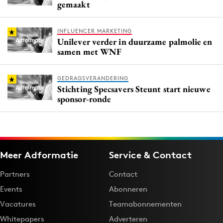
gemaakt
INFLUENCER MARKETING
Unilever verder in duurzame palmolie en
samen met WNF
GEDRAGSVERANDERING
Stichting Specsavers Steunt start nieuwe
sponsor-ronde
Meer Adformatie
Service & Contact
Partners
Contact
Events
Abonneren
Vacatures
Teamabonnementen
Whitepapers
Adverteren