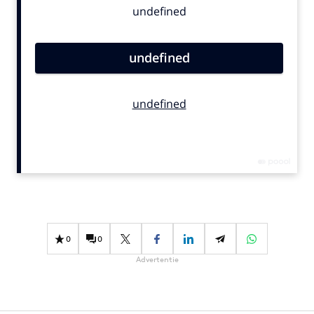
Bureaus
Campagnes
Carriere
Contentmarketing
Craft
Customer Experience
Data & Insights
Design
Digital transformation
Diversiteit
Effectiviteit
0
0
Gedragsverandering
Advertentie
Influencer marketing
Interne communicatie
Martech