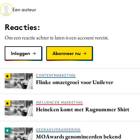
Media
Een auteur
Merkstrategie
Reacties:
PR
Programmatic
Om een reactie achter te laten is een account vereist.
Purpose Marketing
Inloggen
Abonneer nu
Reputatie & crisis
CONTENTMARKETING
Flinke omzetgroei voor Unilever
INFLUENCER MARKETING
Heineken komt met Rugnummer Shirt
GEDRAGSVERANDERING
MOAwards genomineerden bekend