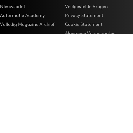
Nieuwsbrief
Veelgestelde Vragen
Adformatie Academy
Privacy Statement
Volledig Magazine Archief
Cookie Statement
Algemene Voorwaarden
Onze app
Maak Adformatie.nl je
Google-favoriet
Privacyinstellingen
Download de
Adformatie Nieuws App