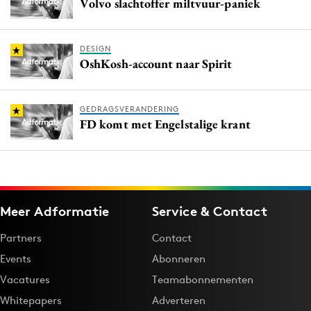
Volvo slachtoffer miltvuur-paniek
DESIGN
OshKosh-account naar Spirit
GEDRAGSVERANDERING
FD komt met Engelstalige krant
Meer Adformatie
Service & Contact
Partners
Contact
Events
Abonneren
Vacatures
Teamabonnementen
Whitepapers
Adverteren