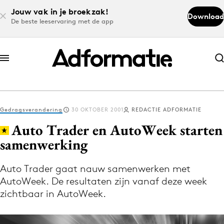
Jouw vak in je broekzak!
Download
De beste leeservaring met de app
Abonneer nu
Abonneer nu
Gedragsverandering
30 OKTOBER 2001
REDACTIE ADFORMATIE
Log in
Auto Trader en AutoWeek starten
samenwerking
Download de app
Volg het laatste nieuws via de Adformatie
Auto Trader gaat nauw samenwerken met
AutoWeek. De resultaten zijn vanaf deze week
Nieuws app
zichtbaar in AutoWeek.