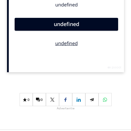
Bureaus
Campagnes
Carriere
Contentmarketing
Craft
Customer Experience
Data & Insights
Design
Digital transformation
Diversiteit
Effectiviteit
0
0
Gedragsverandering
Advertentie
Influencer marketing
Interne communicatie
Martech