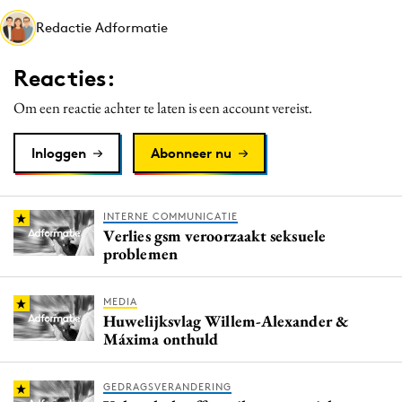
Media
Redactie Adformatie
Merkstrategie
Reacties:
PR
Programmatic
Om een reactie achter te laten is een account vereist.
Purpose Marketing
Inloggen
Abonneer nu
Reputatie & crisis
INTERNE COMMUNICATIE
Verlies gsm veroorzaakt seksuele
problemen
MEDIA
Huwelijksvlag Willem-Alexander &
Máxima onthuld
GEDRAGSVERANDERING