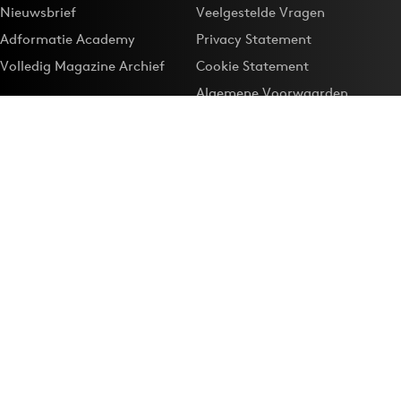
Nieuwsbrief
Veelgestelde Vragen
Adformatie Academy
Privacy Statement
Volledig Magazine Archief
Cookie Statement
Algemene Voorwaarden
Onze app
Maak Adformatie.nl je
Google-favoriet
Privacyinstellingen
Download de
Adformatie Nieuws App