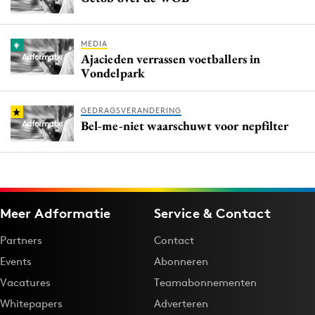
MEDIA
Ajacieden verrassen voetballers in
Vondelpark
GEDRAGSVERANDERING
Bel-me-niet waarschuwt voor nepfilter
Meer Adformatie
Service & Contact
Partners
Contact
Events
Abonneren
Vacatures
Teamabonnementen
Whitepapers
Adverteren