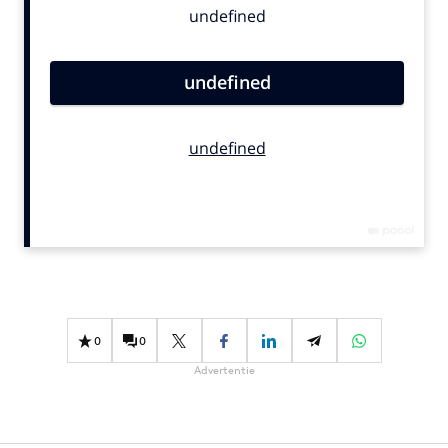
Bureaus
Campagnes
Carriere
Contentmarketing
Craft
Customer Experience
Data & Insights
Design
Digital transformation
Diversiteit
Effectiviteit
0
0
Gedragsverandering
Advertentie
Influencer marketing
Interne communicatie
Martech