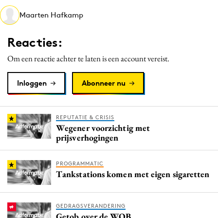
Media
Maarten Hafkamp
Merkstrategie
Reacties:
PR
Programmatic
Om een reactie achter te laten is een account vereist.
Purpose Marketing
Inloggen
Abonneer nu
Reputatie & crisis
REPUTATIE & CRISIS
Wegener voorzichtig met
prijsverhogingen
PROGRAMMATIC
Tankstations komen met eigen sigaretten
GEDRAGSVERANDERING
Getob over de WOB