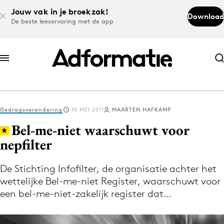
Jouw vak in je broekzak!
Download
De beste leeservaring met de app
Abonneer nu
Abonneer nu
Gedragsverandering
10 MEI 2011
MAARTEN HAFKAMP
Log in
Bel-me-niet waarschuwt voor
nepfilter
Download de app
Volg het laatste nieuws via de Adformatie
De Stichting Infofilter, de organisatie achter het
wettelijke Bel-me-niet Register, waarschuwt voor
Nieuws app
een bel-me-niet-zakelijk register dat…